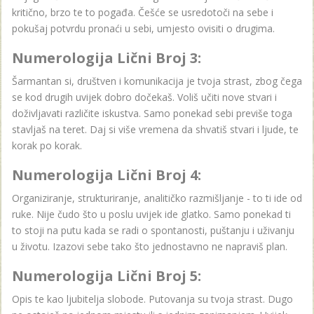
kritično, brzo te to pogađa. Češće se usredotoči na sebe i
pokušaj potvrdu pronaći u sebi, umjesto ovisiti o drugima.
Numerologija Lični Broj 3:
Šarmantan si, društven i komunikacija je tvoja strast, zbog čega
se kod drugih uvijek dobro dočekaš. Voliš učiti nove stvari i
doživljavati različite iskustva. Samo ponekad sebi previše toga
stavljaš na teret. Daj si više vremena da shvatiš stvari i ljude, te
korak po korak.
Numerologija Lični Broj 4:
Organiziranje, strukturiranje, analitičko razmišljanje - to ti ide od
ruke. Nije čudo što u poslu uvijek ide glatko. Samo ponekad ti
to stoji na putu kada se radi o spontanosti, puštanju i uživanju
u životu. Izazovi sebe tako što jednostavno ne napraviš plan.
Numerologija Lični Broj 5:
Opis te kao ljubitelja slobode. Putovanja su tvoja strast. Dugo