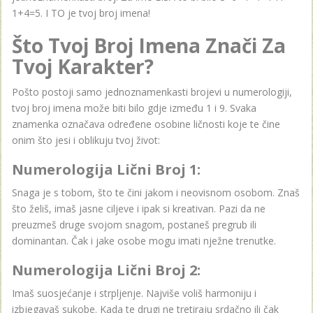
1+4=5. I TO je tvoj broj imena!
Što Tvoj Broj Imena Znači Za
Tvoj Karakter?
Pošto postoji samo jednoznamenkasti brojevi u numerologiji,
tvoj broj imena može biti bilo gdje između 1 i 9. Svaka
znamenka označava određene osobine ličnosti koje te čine
onim što jesi i oblikuju tvoj život:
Numerologija Lični Broj 1:
Snaga je s tobom, što te čini jakom i neovisnom osobom. Znaš
što želiš, imaš jasne ciljeve i ipak si kreativan. Pazi da ne
preuzmeš druge svojom snagom, postaneš pregrub ili
dominantan. Čak i jake osobe mogu imati nježne trenutke.
Numerologija Lični Broj 2:
Imaš suosjećanje i strpljenje. Najviše voliš harmoniju i
izbjegavaš sukobe. Kada te drugi ne tretiraju srdačno ili čak