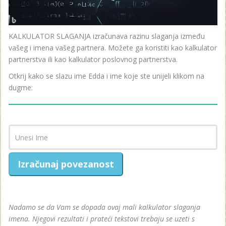
KALKULATOR SLAGANJA izračunava razinu slaganja između
vašeg i imena vašeg partnera. Možete ga koristiti kao kalkulator
partnerstva ili kao kalkulator poslovnog partnerstva.
Otkrij kako se slazu ime Edda i ime koje ste unijeli klikom na
dugme:
Izračunaj povezanost
Nadamo se da Vam se dopada ovaj mali kalkulator slaganja
imena. Njegovi rezultati i prateći tekstovi trebaju se uzeti s