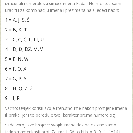
izracunali numeroloski simbol imena Edda . No mozete sami
uraditi i za kombinaciju imena i prezimena na sljedeci nacin:
1 = A, J, S, Š
2 = B, K, T
3 = C, Č, Ć, L, LJ, U
4 = D, Đ, DŽ, M, V
5 = E, N, W
6 = F, O, X
7 = G, P, Y
8 = H, Q, Z, Ž
9 = I, R
Važno: Uvijek koristi svoje trenutno ime nakon promjene imena
ili braka, jer i to određuje tvoj karakter prema numerologiji.
Sada zbroji sve brojeve svojih imena dok ne ostane samo
jednoznamenkasti broj. Za ime LISA to bi bilo 3+9+1+1=14 i