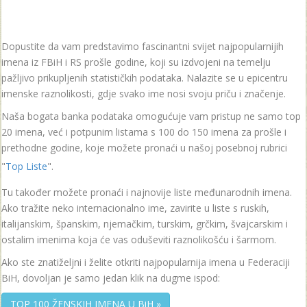
Dopustite da vam predstavimo fascinantni svijet najpopularnijih
imena iz FBiH i RS prošle godine, koji su izdvojeni na temelju
pažljivo prikupljenih statističkih podataka. Nalazite se u epicentru
imenske raznolikosti, gdje svako ime nosi svoju priču i značenje.
Naša bogata banka podataka omogućuje vam pristup ne samo top
20 imena, već i potpunim listama s 100 do 150 imena za prošle i
prethodne godine, koje možete pronaći u našoj posebnoj rubrici
"
Top Liste
".
Tu također možete pronaći i najnovije liste međunarodnih imena.
Ako tražite neko internacionalno ime, zavirite u liste s ruskih,
italijanskim, španskim, njemačkim, turskim, grčkim, švajcarskim i
ostalim imenima koja će vas oduševiti raznolikošću i šarmom.
Ako ste znatiželjni i želite otkriti najpopularnija imena u Federaciji
BiH, dovoljan je samo jedan klik na dugme ispod:
TOP 100 ŽENSKIH IMENA U BiH »