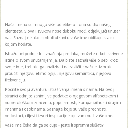
Naša imena su mnogo više od etiketa - ona su dio našeg
identiteta. Slova i zvukovi nose duboku moć, odjekujući unutar
nas. Saznajte kako simboli utkani u vaše ime oblikuju stazu
kojom hodate.
Istražujući podrijetlo i značenja predaka, možete otkriti skrivene
istine o svom unutarnjem ja. Da biste saznali više o sebi kroz
svoje ime, trebate ga analizirati na različite načine. Morate
proučiti njegovu etimologiju, njegovu semantiku, njegovu
frekvenciju.
Počnite svoju avanturu istraživanja imena s nama. Na ovoj
stranici otkrijte zanimljive podatke o njegovom alfabetskom i
numerološkom značenju, popularnosti, kompatibilnosti drugim
imenima i osobinama. Saznajte koje su vaše prednosti,
nedostaci, ciljevi i izvori inspiracije koje vam nudi vaše ime.
Vaše ime čeka da ga se čuje - jeste li spremni slušati?