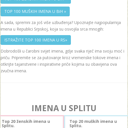
TOP 100 MUŠKIH IMENA U BiH »
A sada, spremni za još više uzbuđenja? Upoznajte najpopularnija
imena u Republici Srpskoj, koja su osvojila srca mnogih:
ISTRAŽITE TOP 100 IMENA U RS»
Dobrodošli u čarobni svijet imena, gdje svaka riječ ima svoju moć i
priču. Pripremite se za putovanje kroz vremenske tokove imena i
otkrijte tajanstvene i inspirativne priče kojima su obavijena ova
zvučna imena.
IMENA U SPLITU
Top 20 ženskih imena u
Top 20 muških imena u
Splitu.
Splitu.