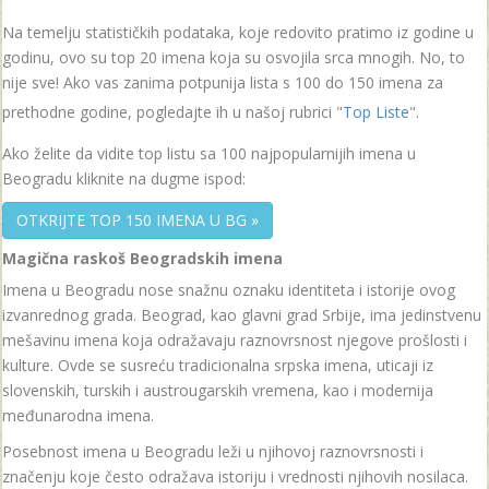
Na temelju statističkih podataka, koje redovito pratimo iz godine u
godinu, ovo su top 20 imena koja su osvojila srca mnogih. No, to
nije sve! Ako vas zanima potpunija lista s 100 do 150 imena za
prethodne godine, pogledajte ih u našoj rubrici "
Top Liste
".
Ako želite da vidite top listu sa 100 najpopularnijih imena u
Beogradu kliknite na dugme ispod:
OTKRIJTE TOP 150 IMENA U BG »
Magična raskoš Beogradskih imena
Imena u Beogradu nose snažnu oznaku identiteta i istorije ovog
izvanrednog grada. Beograd, kao glavni grad Srbije, ima jedinstvenu
mešavinu imena koja odražavaju raznovrsnost njegove prošlosti i
kulture. Ovde se susreću tradicionalna srpska imena, uticaji iz
slovenskih, turskih i austrougarskih vremena, kao i modernija
međunarodna imena.
Posebnost imena u Beogradu leži u njihovoj raznovrsnosti i
značenju koje često odražava istoriju i vrednosti njihovih nosilaca.