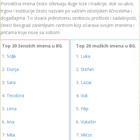
Porodična imena često otkrivaju duge loze i tradicije, dok su ulice,
trgovi i institucije često nazvani po važnim istorijskim ličnostima i
događajima. To stvara jedinstvenu simbiozu prošlosti i sadašnjosti,
čineći Beograd zanimljivim centrom koji očarava svojim imenima i
pričama koje nose sa sobom.
Top 20 ženskih imena u BG.
Top 20 muških imena u BG.
Sofija
Luka
Dunja
Stefan
Sara
Lazar
Teodora
Vuk
Lena
Filip
Ana
Vukašin
Mila
Viktor