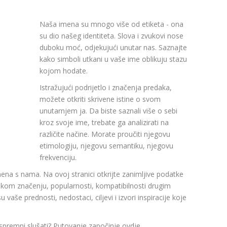
Naša imena su mnogo više od etiketa - ona
su dio našeg identiteta. Slova i zvukovi nose
duboku moć, odjekujući unutar nas. Saznajte
kako simboli utkani u vaše ime oblikuju stazu
kojom hodate.
Istražujući podrijetlo i značenja predaka,
možete otkriti skrivene istine o svom
unutarnjem ja. Da biste saznali više o sebi
kroz svoje ime, trebate ga analizirati na
različite načine. Morate proučiti njegovu
etimologiju, njegovu semantiku, njegovu
frekvenciju.
mena s nama. Na ovoj stranici otkrijte zanimljive podatke
om značenju, popularnosti, kompatibilnosti drugim
aše prednosti, nedostaci, ciljevi i izvori inspiracije koje
 spremni slušati? Putovanje započinje ovdje.