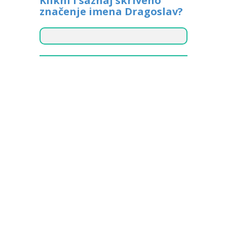
Klikni i saznaj skriveno
značenje imena Dragoslav?