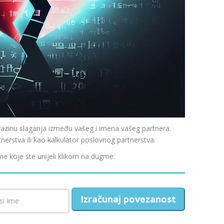
inu slaganja između vašeg i imena vašeg partnera.
tnerstva ili kao kalkulator poslovnog partnerstva.
me koje ste unijeli klikom na dugme:
Izračunaj povezanost