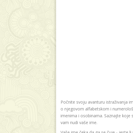
Počnite svoju avanturu istraživanja i
o njegovom alfabetskom i numerološk
imenima i osobinama. Saznajte koje su v
vam nudi vaše ime.
Vaše ime čeka da ga se čuje - jeste li