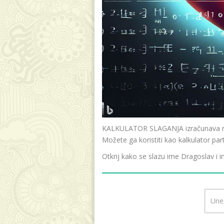
KALKULATOR SLAGANJA izračunava raz
Možete ga koristiti kao kalkulator par
Otkrij kako se slazu ime Dragoslav i i