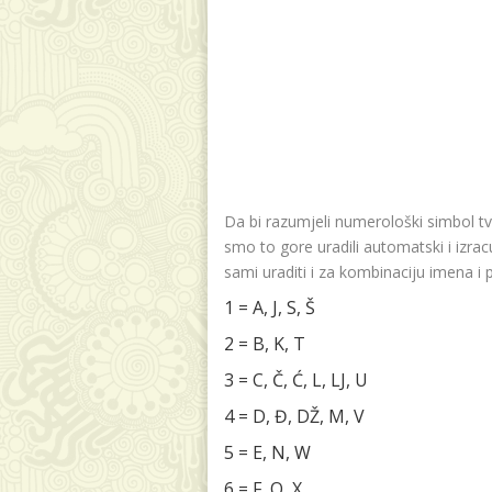
Da bi razumjeli numerološki simbol tv
smo to gore uradili automatski i izr
sami uraditi i za kombinaciju imena i 
1 = A, J, S, Š
2 = B, K, T
3 = C, Č, Ć, L, LJ, U
4 = D, Đ, DŽ, M, V
5 = E, N, W
6 = F, O, X