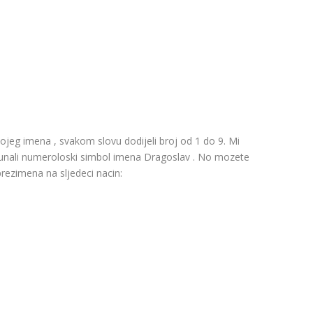
ojeg imena , svakom slovu dodijeli broj od 1 do 9. Mi
acunali numeroloski simbol imena Dragoslav . No mozete
prezimena na sljedeci nacin: