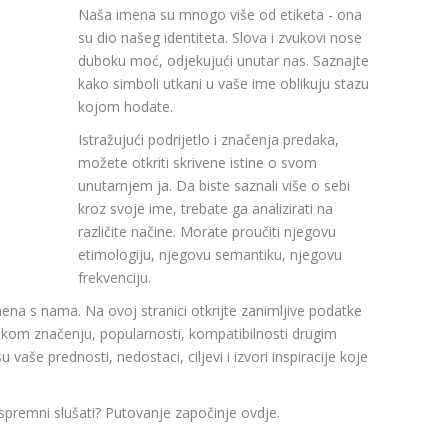
Naša imena su mnogo više od etiketa - ona
su dio našeg identiteta. Slova i zvukovi nose
duboku moć, odjekujući unutar nas. Saznajte
kako simboli utkani u vaše ime oblikuju stazu
kojom hodate.
Istražujući podrijetlo i značenja predaka,
možete otkriti skrivene istine o svom
unutarnjem ja. Da biste saznali više o sebi
kroz svoje ime, trebate ga analizirati na
različite načine. Morate proučiti njegovu
etimologiju, njegovu semantiku, njegovu
frekvenciju.
mena s nama. Na ovoj stranici otkrijte zanimljive podatke
om značenju, popularnosti, kompatibilnosti drugim
aše prednosti, nedostaci, ciljevi i izvori inspiracije koje
 spremni slušati? Putovanje započinje ovdje.