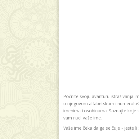
Počnite svoju avanturu istraživanja i
o njegovom alfabetskom i numerološk
imenima i osobinama. Saznajte koje su v
vam nudi vaše ime.
Vaše ime čeka da ga se čuje - jeste li