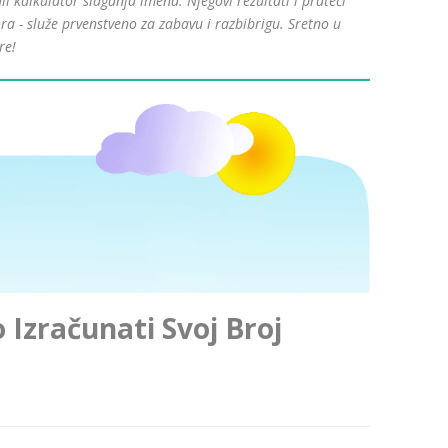
kalkulator slaganja imena. Njegovi rezultati i prateći
ra - služe prvenstveno za zabavu i razbibrigu. Sretno u
re!
Izračunati Svoj Broj