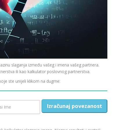
inu slaganja između vašeg i imena vašeg partnera.
tnerstva ili kao kalkulator poslovnog partnerstva.
 koje ste unijeli klikom na dugme:
Izračunaj povezanost