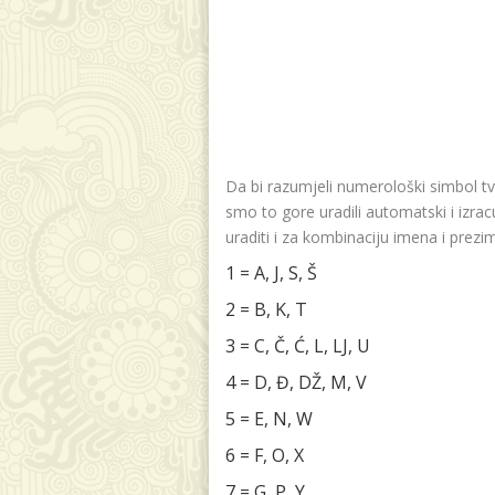
Da bi razumjeli numerološki simbol tv
smo to gore uradili automatski i izra
uraditi i za kombinaciju imena i prezi
1 = A, J, S, Š
2 = B, K, T
3 = C, Č, Ć, L, LJ, U
4 = D, Đ, DŽ, M, V
5 = E, N, W
6 = F, O, X
7 = G, P, Y