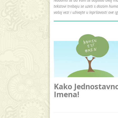
Nadamo se da Vam se dopada ovaj mali 
tekstovi trebaju se uzeti s dozom humo
vašoj vezi i uživajte u lepršavosti ove ig
Kako Jednostavno 
Imena!