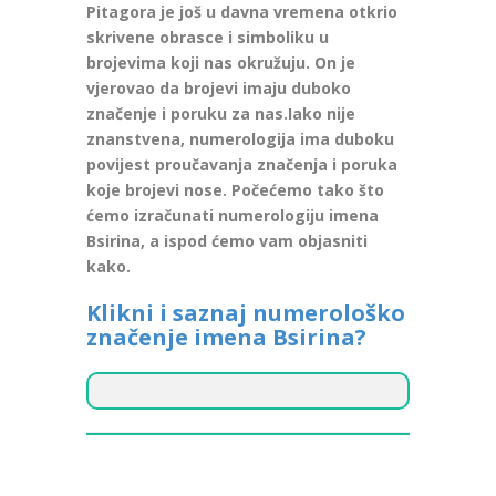
Pitagora je još u davna vremena otkrio
skrivene obrasce i simboliku u
brojevima koji nas okružuju. On je
vjerovao da brojevi imaju duboko
značenje i poruku za nas.Iako nije
znanstvena, numerologija ima duboku
povijest proučavanja značenja i poruka
koje brojevi nose. Počećemo tako što
ćemo izračunati numerologiju imena
Bsirina, a ispod ćemo vam objasniti
kako.
Klikni i saznaj numerološko
značenje imena Bsirina?