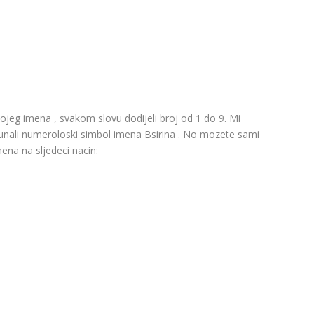
ojeg imena , svakom slovu dodijeli broj od 1 do 9. Mi
cunali numeroloski simbol imena Bsirina . No mozete sami
mena na sljedeci nacin: