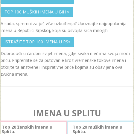
TOP 100 MUŠKIH IMENA U BiH »
A sada, spremni za još više uzbuđenja? Upoznajte najpopularnija
imena u Republici Srpskoj, koja su osvojila srca mnogih:
ISTRAŽITE TOP 100 IMENA U RS»
Dobrodošli u čarobni svijet imena, gdje svaka riječ ima svoju moć i
priču. Pripremite se za putovanje kroz vremenske tokove imena i
otkrijte tajanstvene i inspirativne priče kojima su obavijena ova
zvučna imena.
IMENA U SPLITU
Top 20 ženskih imena u
Top 20 muških imena u
Splitu.
Splitu.