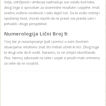
Volja, izdržljivost i ambicija nadmašuju sve ostalo kod tebe,
zbog čega si sposoban za izvanredne rezultate i uspjehe. Imaš
snažnu vođenu osobnost i rado daješ ton. Da bi vodio sretniji i
opušteniji život, moraš naučiti da ne praviš sve pravila sam i
prihvatiš i druge perspektive.
Numerologija Lični Broj 9:
Tvoj dar je razumijevanje ljudi i pomoć u svim životnim
situacijama. Intuitivno znaš što trebaš učiniti ili reći. Zbog toga
te drugi vole da ih vodiš. Naravno, to ne smiješ iskorištavati.
Plus: Nemoj zaboraviti na sebe i uvijek si priušti malo vremena
za sebe da se osvježiš.