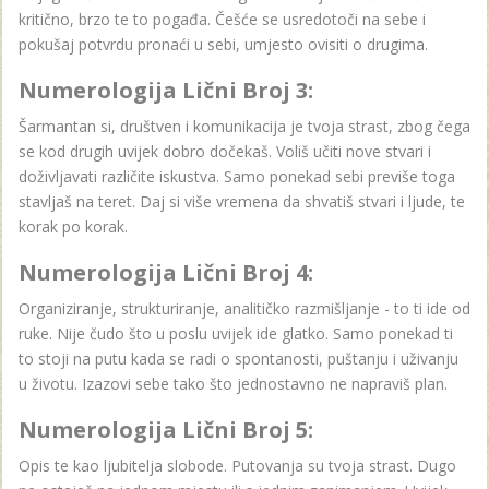
kritično, brzo te to pogađa. Češće se usredotoči na sebe i
pokušaj potvrdu pronaći u sebi, umjesto ovisiti o drugima.
Numerologija Lični Broj 3:
Šarmantan si, društven i komunikacija je tvoja strast, zbog čega
se kod drugih uvijek dobro dočekaš. Voliš učiti nove stvari i
doživljavati različite iskustva. Samo ponekad sebi previše toga
stavljaš na teret. Daj si više vremena da shvatiš stvari i ljude, te
korak po korak.
Numerologija Lični Broj 4:
Organiziranje, strukturiranje, analitičko razmišljanje - to ti ide od
ruke. Nije čudo što u poslu uvijek ide glatko. Samo ponekad ti
to stoji na putu kada se radi o spontanosti, puštanju i uživanju
u životu. Izazovi sebe tako što jednostavno ne napraviš plan.
Numerologija Lični Broj 5:
Opis te kao ljubitelja slobode. Putovanja su tvoja strast. Dugo