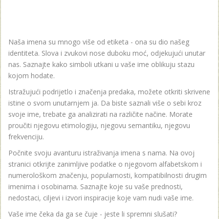
Naša imena su mnogo više od etiketa - ona su dio našeg
identiteta. Slova i zvukovi nose duboku moć, odjekujući unutar
nas. Saznajte kako simboli utkani u vaše ime oblikuju stazu
kojom hodate.
Istražujući podrijetlo i značenja predaka, možete otkriti skrivene
istine o svom unutarnjem ja. Da biste saznali više o sebi kroz
svoje ime, trebate ga analizirati na različite načine. Morate
proučiti njegovu etimologiju, njegovu semantiku, njegovu
frekvenciju.
Počnite svoju avanturu istraživanja imena s nama. Na ovoj
stranici otkrijte zanimljive podatke o njegovom alfabetskom i
numerološkom značenju, popularnosti, kompatibilnosti drugim
imenima i osobinama. Saznajte koje su vaše prednosti,
nedostaci, ciljevi i izvori inspiracije koje vam nudi vaše ime.
Vaše ime čeka da ga se čuje - jeste li spremni slušati?