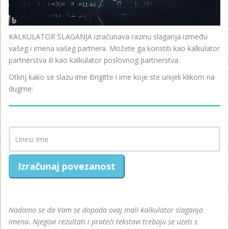
KALKULATOR SLAGANJA izračunava razinu slaganja između
vašeg i imena vašeg partnera. Možete ga koristiti kao kalkulator
partnerstva ili kao kalkulator poslovnog partnerstva.
Otkrij kako se slazu ime Brigitte i ime koje ste unijeli klikom na
dugme:
Izračunaj povezanost
Nadamo se da Vam se dopada ovaj mali kalkulator slaganja
imena. Njegovi rezultati i prateći tekstovi trebaju se uzeti s