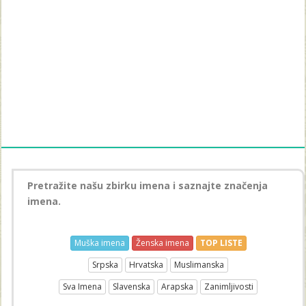
Pretražite našu zbirku imena i saznajte značenja
imena.
Muška imena
Ženska imena
TOP LISTE
Srpska
Hrvatska
Muslimanska
Sva Imena
Slavenska
Arapska
Zanimljivosti