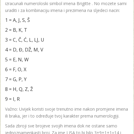
izracunali numeroloski simbol imena Brigitte . No mozete sami
uraditi i za kombinaciju imena i prezimena na sljedeci nacin:
1 = A, J, S, Š
2 = B, K, T
3 = C, Č, Ć, L, LJ, U
4 = D, Đ, DŽ, M, V
5 = E, N, W
6 = F, O, X
7 = G, P, Y
8 = H, Q, Z, Ž
9 = I, R
Važno: Uvijek koristi svoje trenutno ime nakon promjene imena
ili braka, jer i to određuje tvoj karakter prema numerologiji.
Sada zbroji sve brojeve svojih imena dok ne ostane samo
jednoznamenkasti broj. Za ime LISA to bi bilo 3+9+1+1=14 i