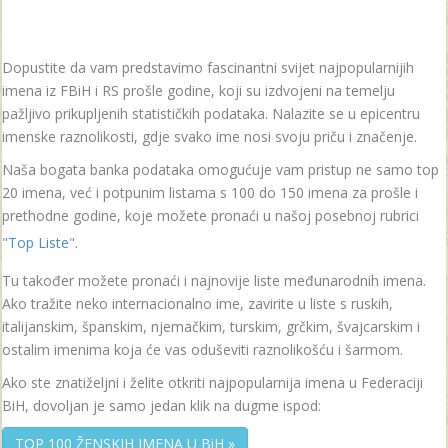
Dopustite da vam predstavimo fascinantni svijet najpopularnijih
imena iz FBiH i RS prošle godine, koji su izdvojeni na temelju
pažljivo prikupljenih statističkih podataka. Nalazite se u epicentru
imenske raznolikosti, gdje svako ime nosi svoju priču i značenje.
Naša bogata banka podataka omogućuje vam pristup ne samo top
20 imena, već i potpunim listama s 100 do 150 imena za prošle i
prethodne godine, koje možete pronaći u našoj posebnoj rubrici
"
Top Liste
".
Tu također možete pronaći i najnovije liste međunarodnih imena.
Ako tražite neko internacionalno ime, zavirite u liste s ruskih,
italijanskim, španskim, njemačkim, turskim, grčkim, švajcarskim i
ostalim imenima koja će vas oduševiti raznolikošću i šarmom.
Ako ste znatiželjni i želite otkriti najpopularnija imena u Federaciji
BiH, dovoljan je samo jedan klik na dugme ispod:
TOP 100 ŽENSKIH IMENA U BiH »