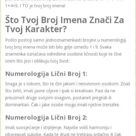
1+4=5. I TO je tvoj broj imena!
Što Tvoj Broj Imena Znači Za
Tvoj Karakter?
Pošto postoji samo jednoznamenkasti brojevi u numerologiji,
tvoj broj imena može biti bilo gdje između 1 i 9. Svaka
znamenka označava određene osobine ličnosti koje te čine
onim što jesi i oblikuju tvoj život:
Numerologija Lični Broj 1:
Snaga je s tobom, što te čini jakom i neovisnom osobom. Znaš
što želiš, imaš jasne ciljeve i ipak si kreativan. Pazi da ne
preuzmeš druge svojom snagom, postaneš pregrub ili
dominantan. Čak i jake osobe mogu imati nježne trenutke.
Numerologija Lični Broj 2:
Imaš suosjećanje i strpljenje. Najviše voliš harmoniju i
izbjegavaš sukobe. Kada te drugi ne tretiraju srdačno ili čak