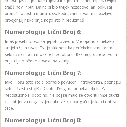
ne ostaješ na jednom mjestu ili s jednim zanimanjem. Uvijek
tražiš novi input. Da ne bi bio uvijek nezadovoljan, pokušaj
pronaći radost u manjim, svakodnevnim stvarima i pažljivo
procjenjuj rizike prije nego što ih preuzmeš.
Numerologija Lični Broj 6:
Imaš posebno oko za ljepotu u životu. Vjerojatno si nekako
umjetnički aktivan. Tvoja sklonost ka perfekcionizmu prema
sebi i svom radu može te brzo oboriti. Realna procjena tvojih
prijatelja može te dovesti na zemlju.
Numerologija Lični Broj 7:
Iako ili baš zato što si pomalo povučen i introvertiran, poznaješ
sebe i čvrsto stojiš u životu. Drugima ponekad djeluješ
nedostupno ili odbojno. Ne boj se malo se otvoriti i više otkriti
o sebi. Jer za druge si jednako veliko obogaćenje kao i oni za
tebe.
Numerologija Lični Broj 8: