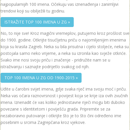
najpopularnijih 100 imena. Očekuju vas iznenađenja i zanimljivi
trendovi koji su obilježili tu godinu.
ISTRAŽITE TOP 100 IMENA U ZG »
No, to nije sve! Kroz magični vremeplov, putujemo kroz prošlost sve
do 1900. godine. Otkrijte tisućljetnu priču o najomiljenijim imenima
koja su krasila Zagreb. Neka su bila prisutna i cijelo stoljeće, neka su
postojala samo neko vrijeme, a neka su izronila kao svježe otkriće.
Svako ime nosi svoju priču i značenje - pridružite nam se u
istraživanju i saznajte podrijetlo svakog od njih.
TOP 100 IMENA U ZG OD 1900-2015 »
Uđite u čarobni svijet imena, gdje svaka riječ ima svoju moć i priču.
Neka vas očara raznovrsnost i povijest koja se krije iza ovih zvučnih
imena. Iznenadit će vas koliko jednostavne riječi mogu biti duboko
povezane s identitetom i poviješću grada. Pripremite se za
nezaboravno putovanje i otkrijte što je to što čini određeno ime
posebnim u srcima Zagrepčana kroz vjekove.