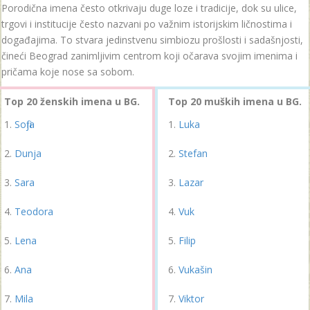
Porodična imena često otkrivaju duge loze i tradicije, dok su ulice,
trgovi i institucije često nazvani po važnim istorijskim ličnostima i
događajima. To stvara jedinstvenu simbiozu prošlosti i sadašnjosti,
čineći Beograd zanimljivim centrom koji očarava svojim imenima i
pričama koje nose sa sobom.
Top 20 ženskih imena u BG.
Top 20 muških imena u BG.
Sofija
Luka
Dunja
Stefan
Sara
Lazar
Teodora
Vuk
Lena
Filip
Ana
Vukašin
Mila
Viktor