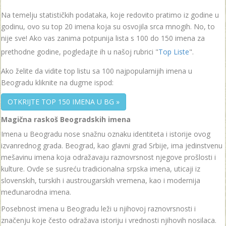
Na temelju statističkih podataka, koje redovito pratimo iz godine u
godinu, ovo su top 20 imena koja su osvojila srca mnogih. No, to
nije sve! Ako vas zanima potpunija lista s 100 do 150 imena za
prethodne godine, pogledajte ih u našoj rubrici "
Top Liste
".
Ako želite da vidite top listu sa 100 najpopularnijih imena u
Beogradu kliknite na dugme ispod:
OTKRIJTE TOP 150 IMENA U BG »
Magična raskoš Beogradskih imena
Imena u Beogradu nose snažnu oznaku identiteta i istorije ovog
izvanrednog grada. Beograd, kao glavni grad Srbije, ima jedinstvenu
mešavinu imena koja odražavaju raznovrsnost njegove prošlosti i
kulture. Ovde se susreću tradicionalna srpska imena, uticaji iz
slovenskih, turskih i austrougarskih vremena, kao i modernija
međunarodna imena.
Posebnost imena u Beogradu leži u njihovoj raznovrsnosti i
značenju koje često odražava istoriju i vrednosti njihovih nosilaca.