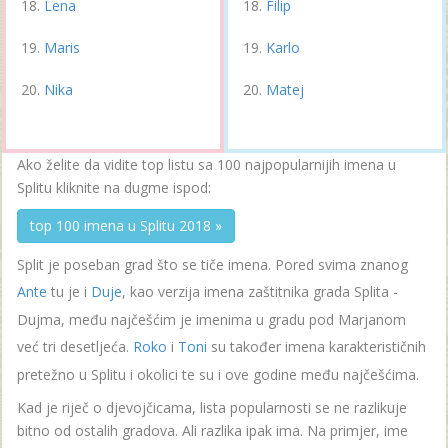
Lena
Filip
Maris
Karlo
Nika
Matej
Ako želite da vidite top listu sa 100 najpopularnijih imena u
Splitu kliknite na dugme ispod:
top 100 imena u Splitu 2018 »
Split je poseban grad što se tiče imena. Pored svima znanog
Ante
tu je i
Duje
, kao verzija imena zaštitnika grada Splita -
Dujma, među najčešćim je imenima u gradu pod Marjanom
već tri desetljeća.
Roko
i
Toni
su također imena karakterističnih
pretežno u Splitu i okolici te su i ove godine među najčešćima.
Kad je riječ o djevojčicama, lista popularnosti se ne razlikuje
bitno od ostalih gradova. Ali razlika ipak ima. Na primjer, ime