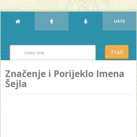
LISTE
Traži
Značenje i Porijeklo Imena
Šejla