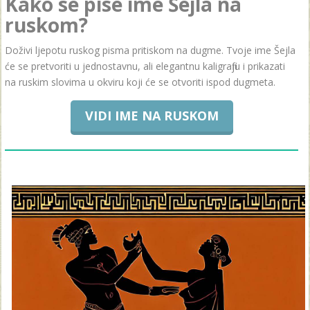
Kako se pise ime Šejla na
ruskom?
Doživi ljepotu ruskog pisma pritiskom na dugme. Tvoje ime Šejla
će se pretvoriti u jednostavnu, ali elegantnu kaligrafiju i prikazati
na ruskim slovima u okviru koji će se otvoriti ispod dugmeta.
VIDI IME NA RUSKOM