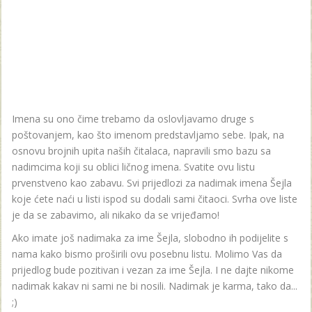
Imena su ono čime trebamo da oslovljavamo druge s
poštovanjem, kao što imenom predstavljamo sebe. Ipak, na
osnovu brojnih upita naših čitalaca, napravili smo bazu sa
nadimcima koji su oblici ličnog imena. Svatite ovu listu
prvenstveno kao zabavu. Svi prijedlozi za nadimak imena Šejla
koje ćete naći u listi ispod su dodali sami čitaoci. Svrha ove liste
je da se zabavimo, ali nikako da se vrijeđamo!
Ako imate još nadimaka za ime Šejla, slobodno ih podijelite s
nama kako bismo proširili ovu posebnu listu. Molimo Vas da
prijedlog bude pozitivan i vezan za ime Šejla. I ne dajte nikome
nadimak kakav ni sami ne bi nosili. Nadimak je karma, tako da...
;)