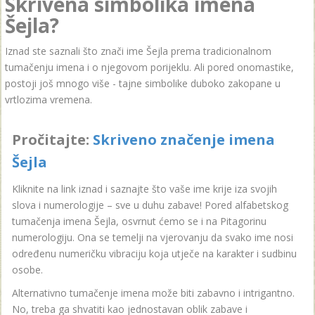
Skrivena simbolika imena
Šejla?
Iznad ste saznali što znači ime Šejla prema tradicionalnom
tumačenju imena i o njegovom porijeklu. Ali pored onomastike,
postoji još mnogo više - tajne simbolike duboko zakopane u
vrtlozima vremena.
Pročitajte:
Skriveno značenje imena
Šejla
Kliknite na link iznad i saznajte što vaše ime krije iza svojih
slova i numerologije – sve u duhu zabave! Pored alfabetskog
tumačenja imena Šejla, osvrnut ćemo se i na Pitagorinu
numerologiju. Ona se temelji na vjerovanju da svako ime nosi
određenu numeričku vibraciju koja utječe na karakter i sudbinu
osobe.
Alternativno tumačenje imena može biti zabavno i intrigantno.
No, treba ga shvatiti kao jednostavan oblik zabave i