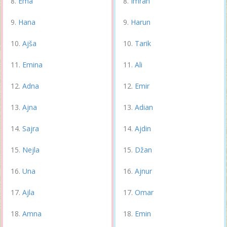
Ema
Imran
Hana
Harun
Ajša
Tarik
Emina
Ali
Adna
Emir
Ajna
Adian
Sajra
Ajdin
Nejla
Džan
Una
Ajnur
Ajla
Omar
Amna
Emin