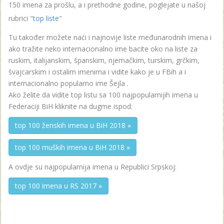
150 imena za prošlu, a i prethodne godine, poglejate u našoj
rubrici "
top liste
"
Tu također možete naći i najnovije liste međunarodnih imena i
ako tražite neko internacionalno ime bacite oko na liste za
ruskim, italijanskim, španskim, njemačkim, turskim, grčkim,
švajcarskim i ostalim imenima i vidite kako je u FBih a i
internacionalno popularno ime Šejla .
Ako želite da vidite top listu sa 100 najpopularnijih imena u
Federaciji BiH kliknite na dugme ispod:
top 100 ženskih imena u BiH 2018 »
top 100 muških imena u BiH 2018 »
A ovdje su najpopularnija imena u Republici Srpskoj:
top 100 imena u RS 2017 »