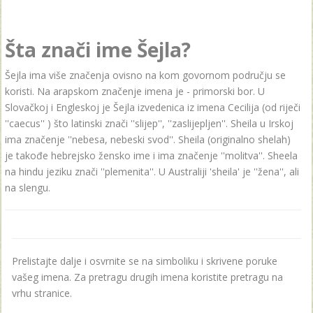
Šta znači ime Šejla?
Šejla ima više značenja ovisno na kom govornom području se
koristi. Na arapskom značenje imena je - primorski bor. U
Slovačkoj i Engleskoj je Šejla izvedenica iz imena Cecilija (od riječi
''caecus'' ) što latinski znači ''slijep'', ''zaslijepljen''. Sheila u Irskoj
ima značenje ''nebesa, nebeski svod''. Sheila (originalno shelah)
je takođe hebrejsko žensko ime i ima značenje ''molitva''. Sheela
na hindu jeziku znači ''plemenita''. U Australiji 'sheila' je ''žena'', ali
na slengu.
Prelistajte dalje i osvrnite se na simboliku i skrivene poruke
vašeg imena. Za pretragu drugih imena koristite pretragu na
vrhu stranice.