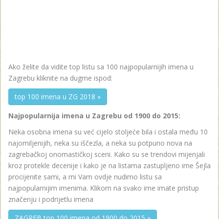
Ako želite da vidite top listu sa 100 najpopularnijih imena u
Zagrebu kliknite na dugme ispod:
top 100 imena u ZG 2018 »
Najpopularnija imena u Zagrebu od 1900 do 2015:
Neka osobna imena su već cijelo stoljeće bila i ostala među 10
najomiljenijih, neka su iščezla, a neka su potpuno nova na
zagrebačkoj onomastičkoj sceni. Kako su se trendovi mijenjali
kroz protekle decenije i kako je na listama zastupljeno ime Šejla
procijenite sami, a mi Vam ovdje nudimo listu sa
najpopularnijim imenima. Klikom na svako ime imate pristup
značenju i podrijetlu imena
ZAGREB top 100 imena od 1900 do 2015 »