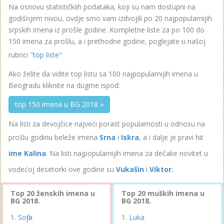
Na osnovu statističkiih podataka, koji su nam dostupni na
godišnjem nivou, ovdje smo vam izdvojili po 20 najpopularnijih
srpskih imena iz prošle godine. Kompletne liste za po 100 do
150 imena za prošlu, a i prethodne godine, poglejate u našoj
rubrici "
top liste
"
Ako želite da vidite top listu sa 100 najpopularnijih imena u
Beogradu kliknite na dugme ispod:
top 150 imena u BG 2018 »
Na listi za devojčice najveći porast popularnosti u odnosu na
prošlu godinu beleže imena
Srna
i
Iskra
, a i dalje je pravi hit
ime Kalina
. Na listi najpopularnijih imena za dečake novitet u
vodećoj desetorki ove godine su
Vukašin
i
Viktor.
Top 20 ženskih imena u
Top 20 muških imena u
BG 2018.
BG 2018.
Sofija
Luka