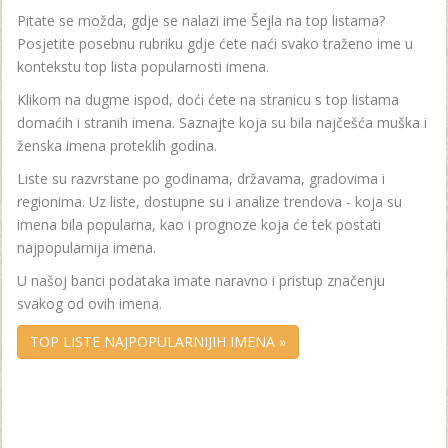
Pitate se možda, gdje se nalazi ime Šejla na top listama?
Posjetite posebnu rubriku gdje ćete naći svako traženo ime u
kontekstu top lista popularnosti imena.
Klikom na dugme ispod, doći ćete na stranicu s top listama
domaćih i stranih imena. Saznajte koja su bila najčešća muška i
ženska imena proteklih godina.
Liste su razvrstane po godinama, državama, gradovima i
regionima. Uz liste, dostupne su i analize trendova - koja su
imena bila popularna, kao i prognoze koja će tek postati
najpopularnija imena.
U našoj banci podataka imate naravno i pristup značenju
svakog od ovih imena.
TOP LISTE NAJPOPULARNIJIH IMENA »