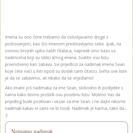
Imena su ono čime trebamo da oslovljavamo druge s
poštovanjem, kao što imenom predstavljamo sebe. Ipak, na
osnovu brojnih upita naših čitalaca, napravili smo bazu sa
nadimcima koji su oblici ličnog imena. Svatite ovu listu
prvenstveno kao zabavu. Svi prijedlozi za nadimak imena Sean
koje ćete naći u listi ispod su dodali sami čitaoci. Svrha ove liste
je da se zabavimo, ali nikako da se vrijeđamo!
Ako imate još nadimaka za ime Sean, slobodno ih podijelite s
nama kako bismo proširili ovu posebnu listu. Molimo Vas da
prijedlog bude pozitivan i vezan za ime Sean. I ne dajte nikome
nadimak kakav ni sami ne bi nosili. Nadimak je karma, tako da...
;)
Nemamo nadimak