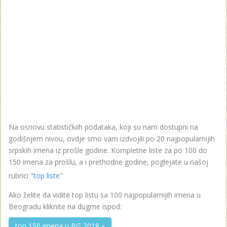
Na osnovu statističkiih podataka, koji su nam dostupni na
godišnjem nivou, ovdje smo vam izdvojili po 20 najpopularnijih
srpskih imena iz prošle godine. Kompletne liste za po 100 do
150 imena za prošlu, a i prethodne godine, poglejate u našoj
rubrici "
top liste
"
Ako želite da vidite top listu sa 100 najpopularnijih imena u
Beogradu kliknite na dugme ispod:
top 150 imena u BG 2018 »