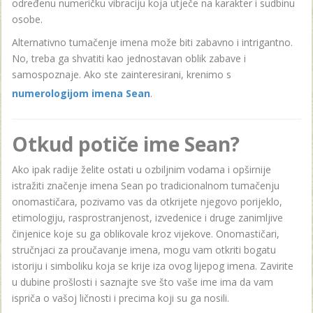
određenu numeričku vibraciju koja utječe na karakter i sudbinu
osobe.
Alternativno tumačenje imena može biti zabavno i intrigantno.
No, treba ga shvatiti kao jednostavan oblik zabave i
samospoznaje. Ako ste zainteresirani, krenimo s
numerologijom imena Sean
.
Otkud potiče ime Sean?
Ako ipak radije želite ostati u ozbiljnim vodama i opširnije
istražiti značenje imena Sean po tradicionalnom tumačenju
onomastičara, pozivamo vas da otkrijete njegovo porijeklo,
etimologiju, rasprostranjenost, izvedenice i druge zanimljive
činjenice koje su ga oblikovale kroz vijekove. Onomastičari,
stručnjaci za proučavanje imena, mogu vam otkriti bogatu
istoriju i simboliku koja se krije iza ovog lijepog imena. Zavirite
u dubine prošlosti i saznajte sve što vaše ime ima da vam
ispriča o vašoj ličnosti i precima koji su ga nosili.