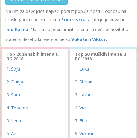
Na listi za devojčice najveći porast popularnosti u odnosu na
prošlu godinu beleže imena
Srna
i
Iskra
, a i dalje je pravi hit
ime Kalina
. Na listi najpopularnijih imena za dečake novitet u
vodećoj desetorki ove godine su
Vukašin
i
Viktor.
Top 20 ženskih imena u
Top 20 muških imena u
BG 2018.
BG 2018.
Sofija
Luka
Dunja
Stefan
Sara
Lazar
Teodora
Vuk
Lena
Filip
Ana
Vukašin