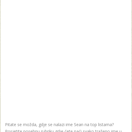
Pitate se možda, gdje se nalazi ime Sean na top listama?
Posjetite posebnu rubriku gdje ćete naći svako traženo ime u