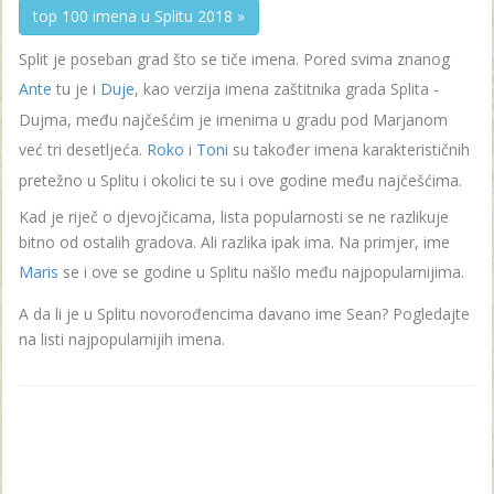
top 100 imena u Splitu 2018 »
Split je poseban grad što se tiče imena. Pored svima znanog
Ante
tu je i
Duje
, kao verzija imena zaštitnika grada Splita -
Dujma, među najčešćim je imenima u gradu pod Marjanom
već tri desetljeća.
Roko
i
Toni
su također imena karakterističnih
pretežno u Splitu i okolici te su i ove godine među najčešćima.
Kad je riječ o djevojčicama, lista popularnosti se ne razlikuje
bitno od ostalih gradova. Ali razlika ipak ima. Na primjer, ime
Maris
se i ove se godine u Splitu našlo među najpopularnijima.
A da li je u Splitu novorođencima davano ime Sean? Pogledajte
na listi najpopularnijih imena.