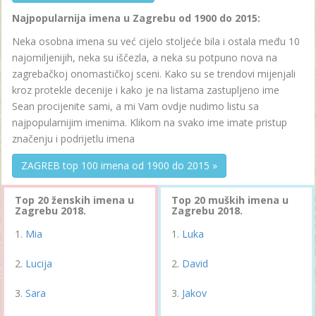
Najpopularnija imena u Zagrebu od 1900 do 2015:
Neka osobna imena su već cijelo stoljeće bila i ostala među 10
najomiljenijih, neka su iščezla, a neka su potpuno nova na
zagrebačkoj onomastičkoj sceni. Kako su se trendovi mijenjali
kroz protekle decenije i kako je na listama zastupljeno ime
Sean procijenite sami, a mi Vam ovdje nudimo listu sa
najpopularnijim imenima. Klikom na svako ime imate pristup
značenju i podrijetlu imena
ZAGREB top 100 imena od 1900 do 2015 »
Top 20 ženskih imena u
Top 20 muških imena u
Zagrebu 2018.
Zagrebu 2018.
Mia
Luka
Lucija
David
Sara
Jakov