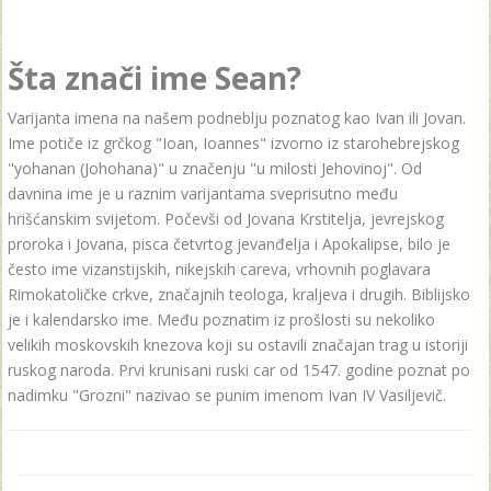
Šta znači ime Sean?
Varijanta imena na našem podneblju poznatog kao Ivan ili Jovan.
Ime potiče iz grčkog "Ioan, Ioannes" izvorno iz starohebrejskog
"yohanan (Johohana)" u značenju "u milosti Jehovinoj". Od
davnina ime je u raznim varijantama sveprisutno među
hrišćanskim svijetom. Počevši od Jovana Krstitelja, jevrejskog
proroka i Jovana, pisca četvrtog jevanđelja i Apokalipse, bilo je
često ime vizanstijskih, nikejskih careva, vrhovnih poglavara
Rimokatoličke crkve, značajnih teologa, kraljeva i drugih. Biblijsko
je i kalendarsko ime. Među poznatim iz prošlosti su nekoliko
velikih moskovskih knezova koji su ostavili značajan trag u istoriji
ruskog naroda. Prvi krunisani ruski car od 1547. godine poznat po
nadimku "Grozni" nazivao se punim imenom Ivan IV Vasiljevič.