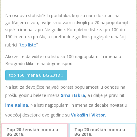
Na osnovu statističkiih podataka, koji su nam dostupni na
godišnjem nivou, ovdje smo vam izdvojili po 20 najpopularnijih
srpskih imena iz prošle godine. Kompletne liste za po 100 do
150 imena za prošlu, a i prethodne godine, poglejate u našoj
rubrici "
top liste
"
Ako želite da vidite top listu sa 100 najpopularnijih imena u
Beogradu kliknite na dugme ispod:
top 150 imena u BG 2018 »
Na listi za devojčice najveći porast popularnosti u odnosu na
prošlu godinu beleže imena
Srna
i
Iskra
, a i dalje je pravi hit
ime Kalina
. Na listi najpopularnijih imena za dečake novitet u
vodećoj desetorki ove godine su
Vukašin
i
Viktor.
Top 20 ženskih imena u
Top 20 muških imena u
BG 2018.
BG 2018.