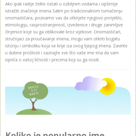
Ako ipak radije želite ostati u ozbiljnim vodama i opširnije
istražiti značenje imena Salim po tradicionalnom tumačenju
onomastičara, pozivamo vas da otkrijete njegovo porijeklo,
etimologiju, rasprostranjenost, izvedenice i druge zanimljive
činjenice koje su ga oblikovale kroz vijekove. Onomastičari,
stručnjaci za proučavanje imena, mogu vam otkriti bogatu
istoriju i simboliku koja se krije iza ovog lijepog imena. Zavirite
u dubine prošlosti i saznajte sve što vaše ime ima da vam
ispriča o vašoj ličnosti i precima koji su ga nosili.
Koliko je popularno ime