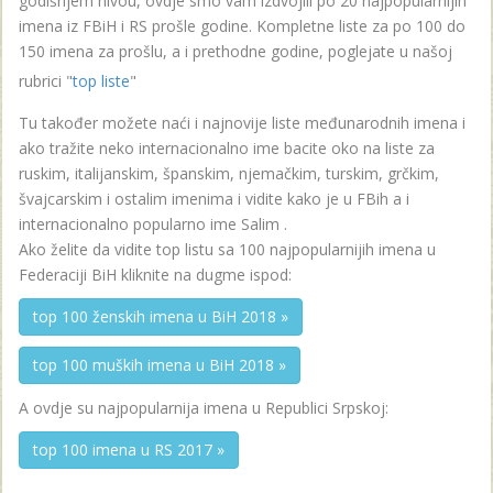
godišnjem nivou, ovdje smo vam izdvojili po 20 najpopularnijih
imena iz FBiH i RS prošle godine. Kompletne liste za po 100 do
150 imena za prošlu, a i prethodne godine, poglejate u našoj
rubrici "
top liste
"
Tu također možete naći i najnovije liste međunarodnih imena i
ako tražite neko internacionalno ime bacite oko na liste za
ruskim, italijanskim, španskim, njemačkim, turskim, grčkim,
švajcarskim i ostalim imenima i vidite kako je u FBih a i
internacionalno popularno ime Salim .
Ako želite da vidite top listu sa 100 najpopularnijih imena u
Federaciji BiH kliknite na dugme ispod:
top 100 ženskih imena u BiH 2018 »
top 100 muških imena u BiH 2018 »
A ovdje su najpopularnija imena u Republici Srpskoj:
top 100 imena u RS 2017 »