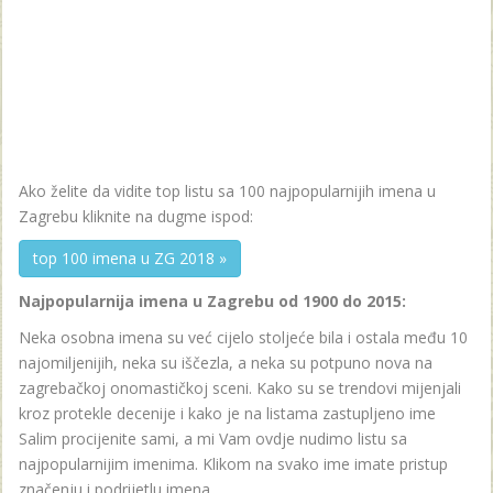
Ako želite da vidite top listu sa 100 najpopularnijih imena u
Zagrebu kliknite na dugme ispod:
top 100 imena u ZG 2018 »
Najpopularnija imena u Zagrebu od 1900 do 2015:
Neka osobna imena su već cijelo stoljeće bila i ostala među 10
najomiljenijih, neka su iščezla, a neka su potpuno nova na
zagrebačkoj onomastičkoj sceni. Kako su se trendovi mijenjali
kroz protekle decenije i kako je na listama zastupljeno ime
Salim procijenite sami, a mi Vam ovdje nudimo listu sa
najpopularnijim imenima. Klikom na svako ime imate pristup
značenju i podrijetlu imena