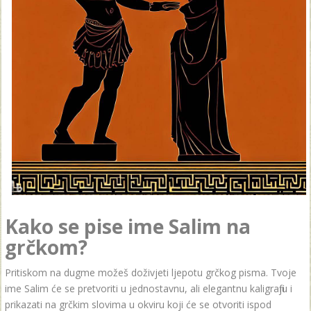
Kako se pise ime Salim na
grčkom?
Pritiskom na dugme možeš doživjeti ljepotu grčkog pisma. Tvoje
ime Salim će se pretvoriti u jednostavnu, ali elegantnu kaligrafiju i
prikazati na grčkim slovima u okviru koji će se otvoriti ispod