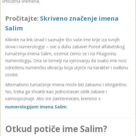
vrtlozima vremena.
Pročitajte:
Skriveno značenje imena
Salim
Kliknite na link iznad i saznajte što vaše ime krije iza svojih
slova i numerologije – sve u duhu zabave! Pored alfabetskog
tumačenja imena Salim, osvrnut ćemo se i na Pitagorinu
numerologiju. Ona se temelji na vjerovanju da svako ime nosi
određenu numeričku vibraciju koja utječe na karakter i sudbinu
osobe.
Alternativno tumačenje imena može biti zabavno i intrigantno.
No, treba ga shvatiti kao jednostavan oblik zabave i
samospoznaje. Ako ste zainteresirani, krenimo s
numerologijom imena Salim
.
Otkud potiče ime Salim?