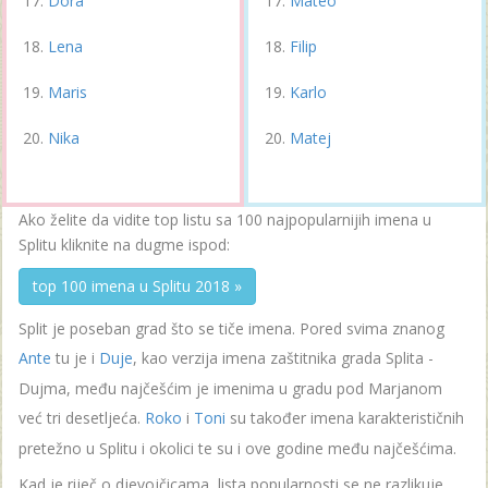
Dora
Mateo
Lena
Filip
Maris
Karlo
Nika
Matej
Ako želite da vidite top listu sa 100 najpopularnijih imena u
Splitu kliknite na dugme ispod:
top 100 imena u Splitu 2018 »
Split je poseban grad što se tiče imena. Pored svima znanog
Ante
tu je i
Duje
, kao verzija imena zaštitnika grada Splita -
Dujma, među najčešćim je imenima u gradu pod Marjanom
već tri desetljeća.
Roko
i
Toni
su također imena karakterističnih
pretežno u Splitu i okolici te su i ove godine među najčešćima.
Kad je riječ o djevojčicama, lista popularnosti se ne razlikuje