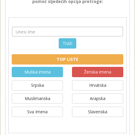
pomoć sljedećih opcija pretrage:
Traži
TOP LISTE
Muška imena
Ženska imena
Srpska
Hrvatska
Muslimanska
Arapska
Sva Imena
Slavenska