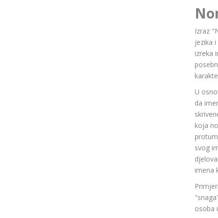
No
Izraz "
jezika 
izreka 
posebn
karakte
U osnov
da ime
skriven
koja n
protuma
svog im
djelov
imena k
Primjer
"snaga"
osoba i