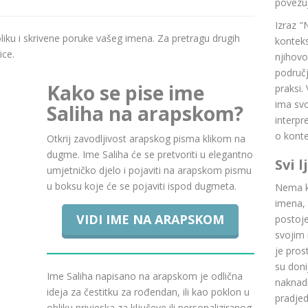
povezuj
Izraz "
boliku i skrivene poruke vašeg imena. Za pretragu drugih
konteks
ice.
njihovo
područj
Kako se pise ime
praksi.
ima svoj
Saliha na arapskom?
interpr
o konte
Otkrij zavodljivost arapskog pisma klikom na
dugme. Ime Saliha će se pretvoriti u elegantno
Svi 
umjetničko djelo i pojaviti na arapskom pismu
u boksu koje će se pojaviti ispod dugmeta.
Nema ku
imena, 
VIDI IME NA ARAPSKOM
postoje.
svojim 
je pros
su doni
Ime Saliha napisano na arapskom je odlična
naknadn
ideja za čestitku za rođendan, ili kao poklon u
pradje
obliku privjeska za ključeve ili personaliziranog