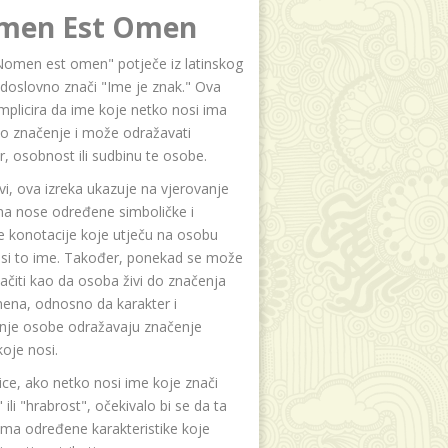
men Est Omen
Nomen est omen" potječe iz latinskog
i doslovno znači "Ime je znak." Ova
implicira da ime koje netko nosi ima
o značenje i može odražavati
r, osobnost ili sudbinu te osobe.
i, ova izreka ukazuje na vjerovanje
na nose određene simboličke i
e konotacije koje utječu na osobu
osi to ime. Također, ponekad se može
čiti kao da osoba živi do značenja
ena, odnosno da karakter i
anje osobe odražavaju značenje
oje nosi.
ice, ako netko nosi ime koje znači
 ili "hrabrost", očekivalo bi se da ta
ma određene karakteristike koje