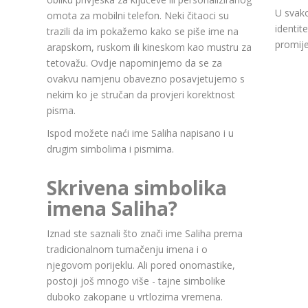
U svako
omota za mobilni telefon. Neki čitaoci su
identit
trazili da im pokažemo kako se piše ime na
promije
arapskom, ruskom ili kineskom kao mustru za
tetovažu. Ovdje napominjemo da se za
ovakvu namjenu obavezno posavjetujemo s
nekim ko je stručan da provjeri korektnost
pisma.
Ispod možete naći ime Saliha napisano i u
drugim simbolima i pismima.
Skrivena simbolika
imena Saliha?
Iznad ste saznali što znači ime Saliha prema
tradicionalnom tumačenju imena i o
njegovom porijeklu. Ali pored onomastike,
postoji još mnogo više - tajne simbolike
duboko zakopane u vrtlozima vremena.