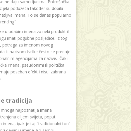
se ne daju samo ljudima. Potrošačka
i cijela poduzeća također su dobila
atljiva imena. To se danas popularno
rending“
e u odabiru imena za neki produkt ili
ogu imati pogubne posljedice. Iz tog
a, potraga za imenom novog
da ili nazivom tvrtke često se predaje
onalnim agencijama za nazive. Čak i
čka imena, pseudonimi ili politička
maju poseban efekt i nisu izabrana
o
je tradicija
u mnoga najpoznatija imena
tranjena diljem svijeta, poput
ih imena, ipak je taj "tradicionalni ton"
 pri davanju imena. Po samoj