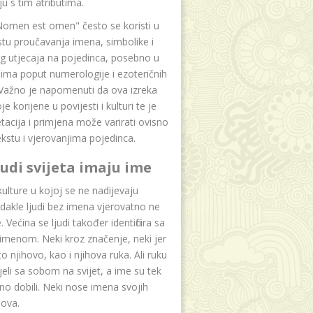
u s tim atributima.
Nomen est omen" često se koristi u
tu proučavanja imena, simbolike i
g utjecaja na pojedinca, posebno u
ima poput numerologije i ezoteričnih
 Važno je napomenuti da ova izreka
e korijene u povijesti i kulturi te je
etacija i primjena može varirati ovisno
kstu i vjerovanjima pojedinca.
ljudi svijeta imaju ime
lture u kojoj se ne nadijevaju
dakle ljudi bez imena vjerovatno ne
 Većina se ljudi također identificira sa
imenom. Neki kroz značenje, neki jer
to njihovo, kao i njihova ruka. Ali ruku
jeli sa sobom na svijet, a ime su tek
o dobili. Neki nose imena svojih
dova.