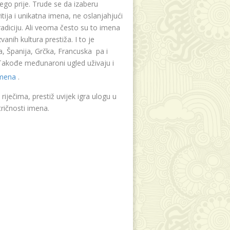
ego prije. Trude se da izaberu
tija i unikatna imena, ne oslanjahjući
radiciju. Ali veoma često su to imena
vanih kultura prestiža. I to je
, Španija, Grčka, Francuska pa i
. Takođe međunaroni ugled uživaju i
imena
.
riječima, prestiž uvijek igra ulogu u
ričnosti imena.