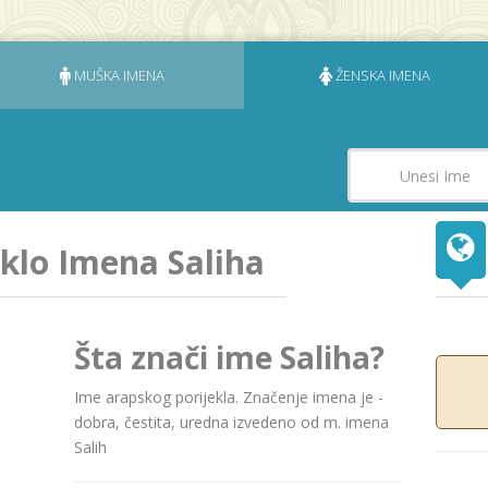
MUŠKA IMENA
ŽENSKA IMENA
eklo Imena Saliha
Šta znači ime Saliha?
Ime arapskog porijekla. Značenje imena je -
dobra, čestita, uredna izvedeno od m. imena
Salih