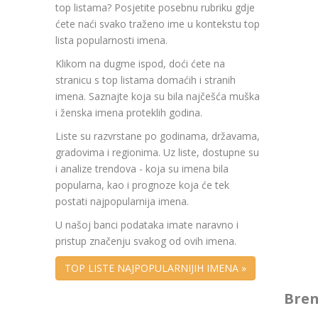
top listama? Posjetite posebnu rubriku gdje
ćete naći svako traženo ime u kontekstu top
lista popularnosti imena.
Klikom na dugme ispod, doći ćete na
stranicu s top listama domaćih i stranih
imena. Saznajte koja su bila najčešća muška
i ženska imena proteklih godina.
Liste su razvrstane po godinama, državama,
gradovima i regionima. Uz liste, dostupne su
i analize trendova - koja su imena bila
popularna, kao i prognoze koja će tek
postati najpopularnija imena.
U našoj banci podataka imate naravno i
pristup značenju svakog od ovih imena.
TOP LISTE NAJPOPULARNIJIH IMENA »
Bren