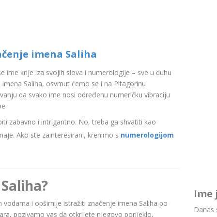
ačenje imena Saliha
aše ime krije iza svojih slova i numerologije – sve u duhu
imena Saliha, osvrnut ćemo se i na Pitagorinu
ovanju da svako ime nosi određenu numeričku vibraciju
be.
i zabavno i intrigantno. No, treba ga shvatiti kao
aje. Ako ste zainteresirani, krenimo s
numerologijom
Saliha?
Ime 
im vodama i opširnije istražiti značenje imena Saliha po
Danas s
a, pozivamo vas da otkrijete njegovo porijeklo,