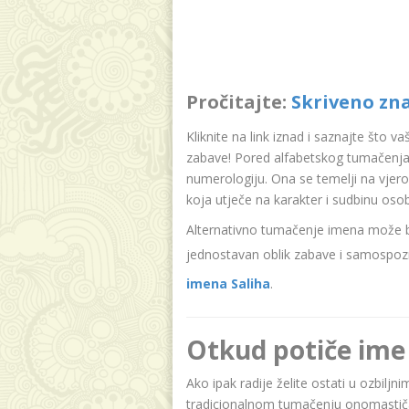
Pročitajte:
Skriveno zn
Kliknite na link iznad i saznajte što v
zabave! Pored alfabetskog tumačenja 
numerologiju. Ona se temelji na vjer
koja utječe na karakter i sudbinu oso
Alternativno tumačenje imena može bit
jednostavan oblik zabave i samospozn
imena Saliha
.
Otkud potiče ime 
Ako ipak radije želite ostati u ozbiljn
tradicionalnom tumačenju onomastičar