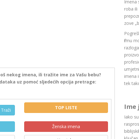
Imena 
roba il
prepozn
zove „b
Pogrešk
firmu m
razlog
proizvo
profesi
umjetni
još nekog imena, ili tražite ime za Vašu bebu?
imena i
dataka uz pomoć sljedećih opcija pretrage:
tek tak
Ime 
TOP LISTE
Traži
Iako s
raspros
Ženska imena
biblijsk
ključan