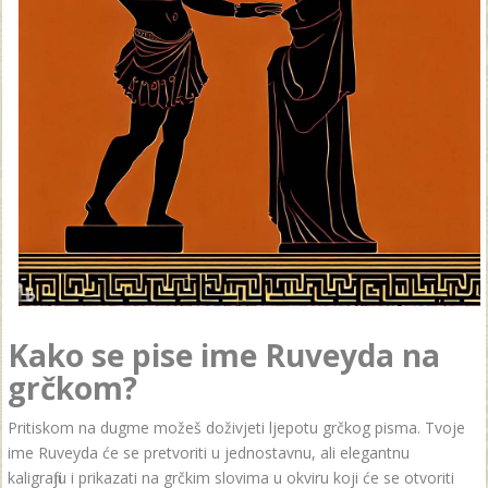
Kako se pise ime Ruveyda na
grčkom?
Pritiskom na dugme možeš doživjeti ljepotu grčkog pisma. Tvoje
ime Ruveyda će se pretvoriti u jednostavnu, ali elegantnu
kaligrafiju i prikazati na grčkim slovima u okviru koji će se otvoriti