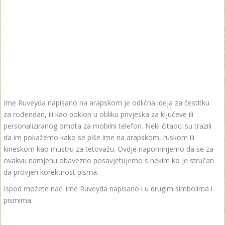
Ime Ruveyda napisano na arapskom je odlična ideja za čestitku
za rođendan, ili kao poklon u obliku privjeska za ključeve ili
personaliziranog omota za mobilni telefon. Neki čitaoci su trazili
da im pokažemo kako se piše ime na arapskom, ruskom ili
kineskom kao mustru za tetovažu. Ovdje napominjemo da se za
ovakvu namjenu obavezno posavjetujemo s nekim ko je stručan
da provjeri korektnost pisma.
Ispod možete naći ime Ruveyda napisano i u drugim simbolima i
pismima.