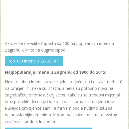
Ako želite da vidite top listu sa 100 najpopularnijih imena u
Zagrebu kliknite na dugme ispod:
top 100 imena u ZG 2018 »
Najpopularnija imena u Zagrebu od 1900 do 2015:
Neka osobna imena su već cijelo stoljeće bila i ostala među 10
najomiljenijih, neka su iščezla, a neka su potpuno nova na
zagrebačkoj onomastičkoj sceni. Kako su se trendovi mijenjali
kroz protekle decenije i kako je na listama zastupljeno ime
Ruveyda procijenite sami, a mi Vam ovdje nudimo listu sa
najpopularnijim imenima. Klikom na svako ime imate pristup
značenju i podrijetlu imena