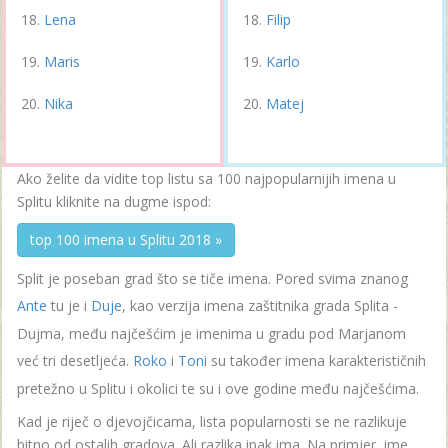
Lena
Filip
Maris
Karlo
Nika
Matej
Ako želite da vidite top listu sa 100 najpopularnijih imena u
Splitu kliknite na dugme ispod:
top 100 imena u Splitu 2018 »
Split je poseban grad što se tiče imena. Pored svima znanog
Ante
tu je i
Duje
, kao verzija imena zaštitnika grada Splita -
Dujma, među najčešćim je imenima u gradu pod Marjanom
već tri desetljeća.
Roko
i
Toni
su također imena karakterističnih
pretežno u Splitu i okolici te su i ove godine među najčešćima.
Kad je riječ o djevojčicama, lista popularnosti se ne razlikuje
bitno od ostalih gradova. Ali razlika ipak ima. Na primjer, ime