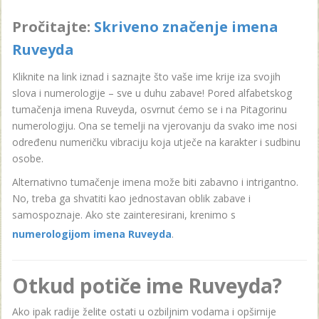
Pročitajte:
Skriveno značenje imena
Ruveyda
Kliknite na link iznad i saznajte što vaše ime krije iza svojih
slova i numerologije – sve u duhu zabave! Pored alfabetskog
tumačenja imena Ruveyda, osvrnut ćemo se i na Pitagorinu
numerologiju. Ona se temelji na vjerovanju da svako ime nosi
određenu numeričku vibraciju koja utječe na karakter i sudbinu
osobe.
Alternativno tumačenje imena može biti zabavno i intrigantno.
No, treba ga shvatiti kao jednostavan oblik zabave i
samospoznaje. Ako ste zainteresirani, krenimo s
numerologijom imena Ruveyda
.
Otkud potiče ime Ruveyda?
Ako ipak radije želite ostati u ozbiljnim vodama i opširnije