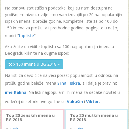
Na osnovu statističkiih podataka, koji su nam dostupni na
godišnjem nivou, ovdje smo vam izdvojili po 20 najpopularnijih
srpskih imena iz prošle godine. Kompletne liste za po 100 do
150 imena za prošlu, a i prethodne godine, poglejate u našoj
rubrici "
top liste
"
Ako želite da vidite top listu sa 100 najpopularnijih imena u
Beogradu kliknite na dugme ispod:
top 150 imena u BG 2018 »
Na listi za devojčice najveći porast popularnosti u odnosu na
prošlu godinu beleže imena
Srna
i
Iskra
, a i dalje je pravi hit
ime Kalina
. Na listi najpopularnijih imena za dečake novitet u
vodećoj desetorki ove godine su
Vukašin
i
Viktor.
Top 20 ženskih imena u
Top 20 muških imena u
BG 2018.
BG 2018.