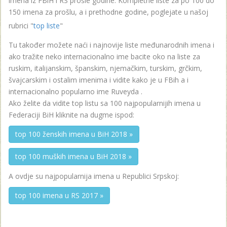
imena iz FBiH i RS prošle godine. Kompletne liste za po 100 do
150 imena za prošlu, a i prethodne godine, poglejate u našoj
rubrici "
top liste
"
Tu također možete naći i najnovije liste međunarodnih imena i
ako tražite neko internacionalno ime bacite oko na liste za
ruskim, italijanskim, španskim, njemačkim, turskim, grčkim,
švajcarskim i ostalim imenima i vidite kako je u FBih a i
internacionalno popularno ime Ruveyda .
Ako želite da vidite top listu sa 100 najpopularnijih imena u
Federaciji BiH kliknite na dugme ispod:
top 100 ženskih imena u BiH 2018 »
top 100 muških imena u BiH 2018 »
A ovdje su najpopularnija imena u Republici Srpskoj:
top 100 imena u RS 2017 »