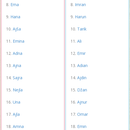
Ema
Imran
Hana
Harun
Ajša
Tarik
Emina
Ali
Adna
Emir
Ajna
Adian
Sajra
Ajdin
Nejla
Džan
Una
Ajnur
Ajla
Omar
Amna
Emin