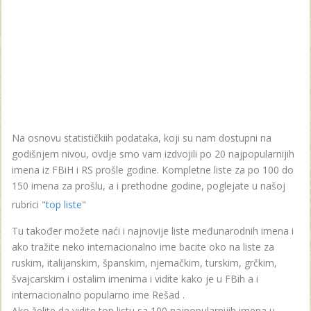
Na osnovu statističkiih podataka, koji su nam dostupni na
godišnjem nivou, ovdje smo vam izdvojili po 20 najpopularnijih
imena iz FBiH i RS prošle godine. Kompletne liste za po 100 do
150 imena za prošlu, a i prethodne godine, poglejate u našoj
rubrici "
top liste
"
Tu također možete naći i najnovije liste međunarodnih imena i
ako tražite neko internacionalno ime bacite oko na liste za
ruskim, italijanskim, španskim, njemačkim, turskim, grčkim,
švajcarskim i ostalim imenima i vidite kako je u FBih a i
internacionalno popularno ime Rešad .
Ako želite da vidite top listu sa 100 najpopularnijih imena u