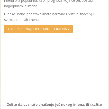
imena bila popularna, kao i prognoze koja će tek postati
najpopularnija imena.
U našoj banci podataka imate naravno i pristup značenju
svakog od ovih imena.
TOP LISTE NAJPOPULARNIJIH IMENA »
Želite da saznate značenje još nekog imena, ili tražite