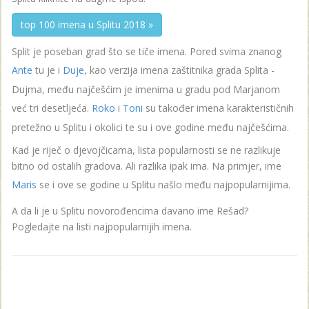
top 100 imena u Splitu 2018 »
Split je poseban grad što se tiče imena. Pored svima znanog
Ante
tu je i
Duje
, kao verzija imena zaštitnika grada Splita -
Dujma, među najčešćim je imenima u gradu pod Marjanom
već tri desetljeća.
Roko
i
Toni
su također imena karakterističnih
pretežno u Splitu i okolici te su i ove godine među najčešćima.
Kad je riječ o djevojčicama, lista popularnosti se ne razlikuje
bitno od ostalih gradova. Ali razlika ipak ima. Na primjer, ime
Maris
se i ove se godine u Splitu našlo među najpopularnijima.
A da li je u Splitu novorođencima davano ime Rešad?
Pogledajte na listi najpopularnijih imena.