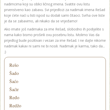
nadimcima koji su oblici ličnog imena. Svatite ovu listu
prvenstveno kao zabavu. Svi prijedlozi za nadimak imena Rešad
koje ćete naći u listi ispod su dodali sami čitaoci. Svrha ove liste
je da se zabavimo, ali nikako da se vrijeđamo!
Ako imate još nadimaka za ime Rešad, slobodno ih podijelite s
nama kako bismo proširili ovu posebnu listu. Molimo Vas da
prijedlog bude pozitivan i vezan za ime Rešad. I ne dajte nikome
nadimak kakav ni sami ne bi nosili. Nadimak je karma, tako da...
;)
Rešo
Šado
Šaćo
Šaćir
Ređo
Redžo