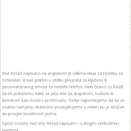
Ime Rešad napisano na arapskom je odlična ideja za čestitku za
rođendan, ili kao poklon u obliku privjeska za ključeve ili
personaliziranog omota za mobilni telefon. Neki čitaoci su trazili
da im pokažemo kako se piše ime na arapskom, ruskom ili
kineskom kao mustru za tetovažu. Ovdje napominjemo da se za
ovakvu namjenu obavezno posavjetujemo s nekim ko je stručan
da provjeri korektnost pisma.
Ispod možete naći ime Rešad napisano i u drugim simbolima i
pismima.