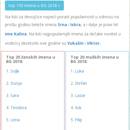
top 150 imena u BG 2018 »
Na listi za devojčice najveći porast popularnosti u odnosu na
prošlu godinu beleže imena
Srna
i
Iskra
, a i dalje je pravi hit
ime Kalina
. Na listi najpopularnijih imena za dečake novitet u
vodećoj desetorki ove godine su
Vukašin
i
Viktor.
Top 20 ženskih imena u
Top 20 muških imena u
BG 2018.
BG 2018.
Sofija
Luka
Dunja
Stefan
Sara
Lazar
Teodora
Vuk
Lena
Filip