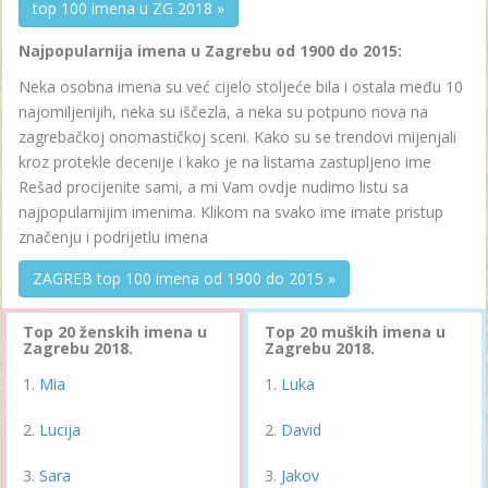
top 100 imena u ZG 2018 »
Najpopularnija imena u Zagrebu od 1900 do 2015:
Neka osobna imena su već cijelo stoljeće bila i ostala među 10
najomiljenijih, neka su iščezla, a neka su potpuno nova na
zagrebačkoj onomastičkoj sceni. Kako su se trendovi mijenjali
kroz protekle decenije i kako je na listama zastupljeno ime
Rešad procijenite sami, a mi Vam ovdje nudimo listu sa
najpopularnijim imenima. Klikom na svako ime imate pristup
značenju i podrijetlu imena
ZAGREB top 100 imena od 1900 do 2015 »
Top 20 ženskih imena u
Top 20 muških imena u
Zagrebu 2018.
Zagrebu 2018.
Mia
Luka
Lucija
David
Sara
Jakov