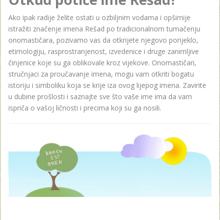
Ako ipak radije želite ostati u ozbiljnim vodama i opširnije
istražiti značenje imena Rešad po tradicionalnom tumačenju
onomastičara, pozivamo vas da otkrijete njegovo porijeklo,
etimologiju, rasprostranjenost, izvedenice i druge zanimljive
činjenice koje su ga oblikovale kroz vijekove. Onomastičari,
stručnjaci za proučavanje imena, mogu vam otkriti bogatu
istoriju i simboliku koja se krije iza ovog lijepog imena. Zavirite
u dubine prošlosti i saznajte sve što vaše ime ima da vam
ispriča o vašoj ličnosti i precima koji su ga nosili.