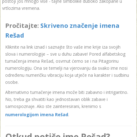
postoji još mnogo više - tajne simbolike duboko zakopane u
vrtlozima vremena.
Pročitajte:
Skriveno značenje imena
Rešad
Kliknite na link iznad i saznajte što vaše ime krije iza svojih
slova i numerologije – sve u duhu zabave! Pored alfabetskog
tumačenja imena Rešad, osvrnut ćemo se i na Pitagorinu
numerologiju. Ona se temelji na vjerovanju da svako ime nosi
određenu numeričku vibraciju koja utječe na karakter i sudbinu
osobe.
Alternativno tumačenje imena može biti zabavno i intrigantno.
No, treba ga shvatiti kao jednostavan oblik zabave i
samospoznaje. Ako ste zainteresirani, krenimo s
numerologijom imena Rešad
.
Otkud potiče ime Rešad?