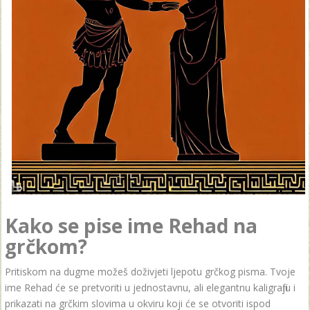
Kako se pise ime Rehad na
grčkom?
Pritiskom na dugme možeš doživjeti ljepotu grčkog pisma. Tvoje
ime Rehad će se pretvoriti u jednostavnu, ali elegantnu kaligrafiju i
prikazati na grčkim slovima u okviru koji će se otvoriti ispod