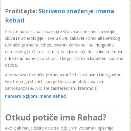
Pročitajte:
Skriveno značenje imena
Rehad
Kliknite na link iznad i saznajte što vaše ime krije iza svojih
slova i numerologije – sve u duhu zabave! Pored alfabetskog
tumačenja imena Rehad, osvrnut ćemo se i na Pitagorinu
numerologiju. Ona se temelji na vjerovanju da svako ime nosi
određenu numeričku vibraciju koja utječe na karakter i sudbinu
osobe.
Alternativno tumačenje imena može biti zabavno i intrigantno.
No, treba ga shvatiti kao jednostavan oblik zabave i
samospoznaje. Ako ste zainteresirani, krenimo s
numerologijom imena Rehad
.
Otkud potiče ime Rehad?
Ako ipak radije želite ostati u ozbiljnim vodama i opširnije