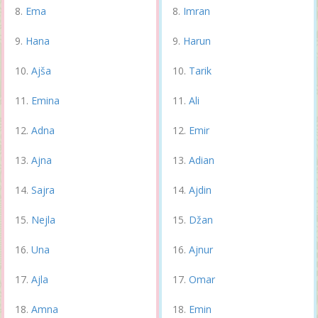
Ema
Imran
Hana
Harun
Ajša
Tarik
Emina
Ali
Adna
Emir
Ajna
Adian
Sajra
Ajdin
Nejla
Džan
Una
Ajnur
Ajla
Omar
Amna
Emin