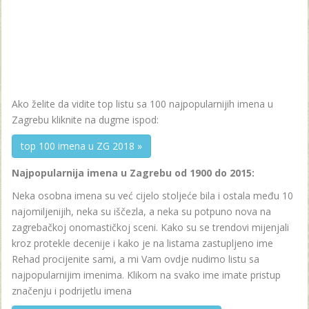
Ako želite da vidite top listu sa 100 najpopularnijih imena u
Zagrebu kliknite na dugme ispod:
top 100 imena u ZG 2018 »
Najpopularnija imena u Zagrebu od 1900 do 2015:
Neka osobna imena su već cijelo stoljeće bila i ostala među 10
najomiljenijih, neka su iščezla, a neka su potpuno nova na
zagrebačkoj onomastičkoj sceni. Kako su se trendovi mijenjali
kroz protekle decenije i kako je na listama zastupljeno ime
Rehad procijenite sami, a mi Vam ovdje nudimo listu sa
najpopularnijim imenima. Klikom na svako ime imate pristup
značenju i podrijetlu imena