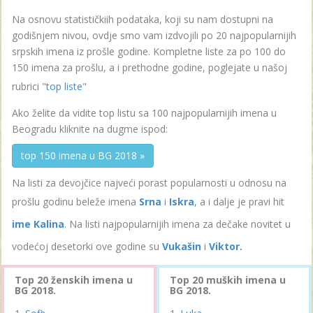
Na osnovu statističkiih podataka, koji su nam dostupni na
godišnjem nivou, ovdje smo vam izdvojili po 20 najpopularnijih
srpskih imena iz prošle godine. Kompletne liste za po 100 do
150 imena za prošlu, a i prethodne godine, poglejate u našoj
rubrici "
top liste
"
Ako želite da vidite top listu sa 100 najpopularnijih imena u
Beogradu kliknite na dugme ispod:
top 150 imena u BG 2018 »
Na listi za devojčice najveći porast popularnosti u odnosu na
prošlu godinu beleže imena
Srna
i
Iskra
, a i dalje je pravi hit
ime Kalina
. Na listi najpopularnijih imena za dečake novitet u
vodećoj desetorki ove godine su
Vukašin
i
Viktor.
Top 20 ženskih imena u
Top 20 muških imena u
BG 2018.
BG 2018.