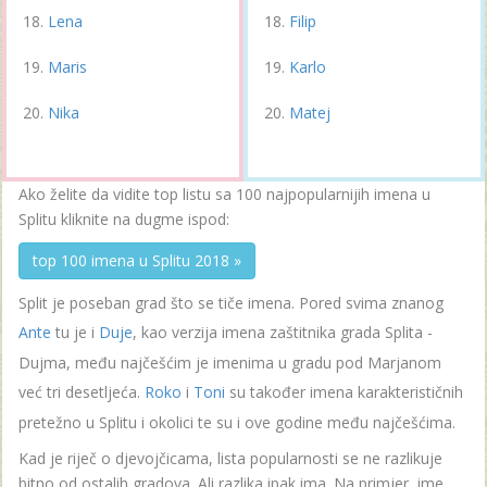
Lena
Filip
Maris
Karlo
Nika
Matej
Ako želite da vidite top listu sa 100 najpopularnijih imena u
Splitu kliknite na dugme ispod:
top 100 imena u Splitu 2018 »
Split je poseban grad što se tiče imena. Pored svima znanog
Ante
tu je i
Duje
, kao verzija imena zaštitnika grada Splita -
Dujma, među najčešćim je imenima u gradu pod Marjanom
već tri desetljeća.
Roko
i
Toni
su također imena karakterističnih
pretežno u Splitu i okolici te su i ove godine među najčešćima.
Kad je riječ o djevojčicama, lista popularnosti se ne razlikuje
bitno od ostalih gradova. Ali razlika ipak ima. Na primjer, ime