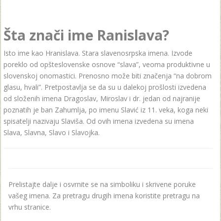
Šta znači ime Ranislava?
Isto ime kаo Hrаnislаvа. Stara slavenosrpska imena. Izvode
poreklo od opšteslovenske osnove “slava”, veoma produktivne u
slovenskoj onomastici. Prenosno može biti značenja “na dobrom
glasu, hvali”. Pretpostavlja se da su u dalekoj prošlosti izvedena
od složenih imena Dragoslav, Miroslav i dr. jedan od najranije
poznatih je ban Zahumlja, po imenu Slavić iz 11. veka, koga neki
spisatelji nazivaju Slaviša. Od ovih imena izvedena su imena
Slava, Slavna, Slavo i Slavojka.
Prelistajte dalje i osvrnite se na simboliku i skrivene poruke
vašeg imena. Za pretragu drugih imena koristite pretragu na
vrhu stranice.