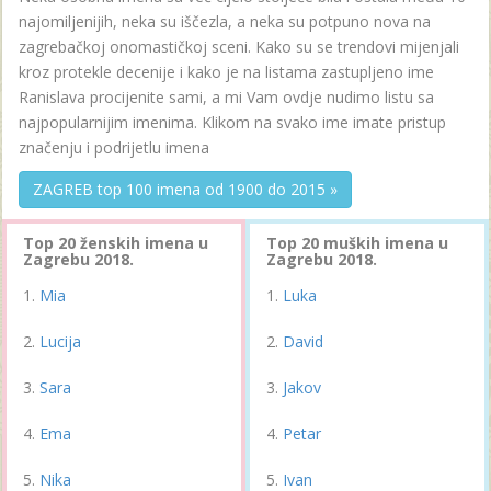
najomiljenijih, neka su iščezla, a neka su potpuno nova na
zagrebačkoj onomastičkoj sceni. Kako su se trendovi mijenjali
kroz protekle decenije i kako je na listama zastupljeno ime
Ranislava procijenite sami, a mi Vam ovdje nudimo listu sa
najpopularnijim imenima. Klikom na svako ime imate pristup
značenju i podrijetlu imena
ZAGREB top 100 imena od 1900 do 2015 »
Top 20 ženskih imena u
Top 20 muških imena u
Zagrebu 2018.
Zagrebu 2018.
Mia
Luka
Lucija
David
Sara
Jakov
Ema
Petar
Nika
Ivan