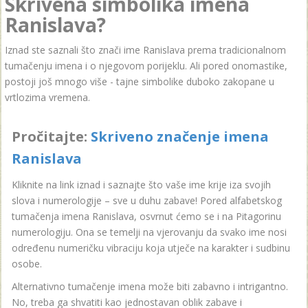
Skrivena simbolika imena
Ranislava?
Iznad ste saznali što znači ime Ranislava prema tradicionalnom
tumačenju imena i o njegovom porijeklu. Ali pored onomastike,
postoji još mnogo više - tajne simbolike duboko zakopane u
vrtlozima vremena.
Pročitajte:
Skriveno značenje imena
Ranislava
Kliknite na link iznad i saznajte što vaše ime krije iza svojih
slova i numerologije – sve u duhu zabave! Pored alfabetskog
tumačenja imena Ranislava, osvrnut ćemo se i na Pitagorinu
numerologiju. Ona se temelji na vjerovanju da svako ime nosi
određenu numeričku vibraciju koja utječe na karakter i sudbinu
osobe.
Alternativno tumačenje imena može biti zabavno i intrigantno.
No, treba ga shvatiti kao jednostavan oblik zabave i