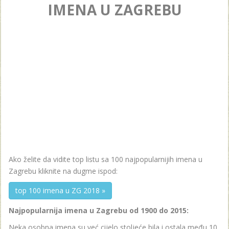
IMENA U ZAGREBU
Ako želite da vidite top listu sa 100 najpopularnijih imena u
Zagrebu kliknite na dugme ispod:
top 100 imena u ZG 2018 »
Najpopularnija imena u Zagrebu od 1900 do 2015:
Neka osobna imena su već cijelo stoljeće bila i ostala među 10