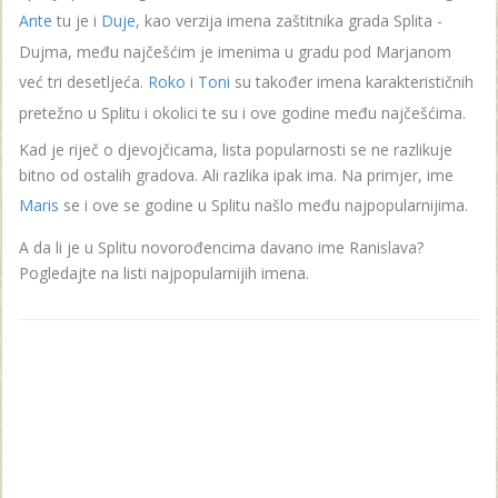
Ante
tu je i
Duje
, kao verzija imena zaštitnika grada Splita -
Dujma, među najčešćim je imenima u gradu pod Marjanom
već tri desetljeća.
Roko
i
Toni
su također imena karakterističnih
pretežno u Splitu i okolici te su i ove godine među najčešćima.
Kad je riječ o djevojčicama, lista popularnosti se ne razlikuje
bitno od ostalih gradova. Ali razlika ipak ima. Na primjer, ime
Maris
se i ove se godine u Splitu našlo među najpopularnijima.
A da li je u Splitu novorođencima davano ime Ranislava?
Pogledajte na listi najpopularnijih imena.