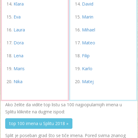
Klara
David
Eva
Marin
Laura
Mihael
Dora
Mateo
Lena
Filip
Maris
Karlo
Nika
Matej
Ako želite da vidite top listu sa 100 najpopularnijih imena u
Splitu kliknite na dugme ispod:
top 100 imena u Splitu 2018 »
Split je poseban grad što se tiče imena. Pored svima znanog