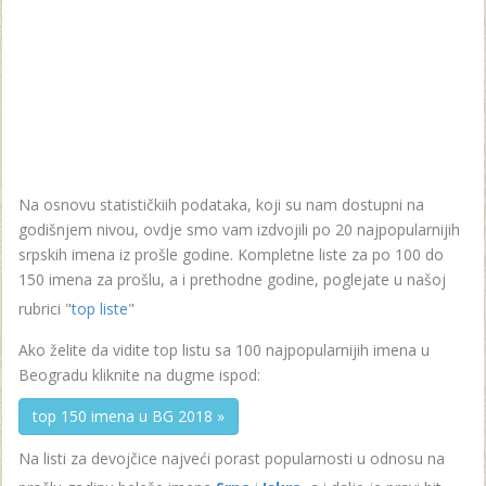
Na osnovu statističkiih podataka, koji su nam dostupni na
godišnjem nivou, ovdje smo vam izdvojili po 20 najpopularnijih
srpskih imena iz prošle godine. Kompletne liste za po 100 do
150 imena za prošlu, a i prethodne godine, poglejate u našoj
rubrici "
top liste
"
Ako želite da vidite top listu sa 100 najpopularnijih imena u
Beogradu kliknite na dugme ispod:
top 150 imena u BG 2018 »
Na listi za devojčice najveći porast popularnosti u odnosu na