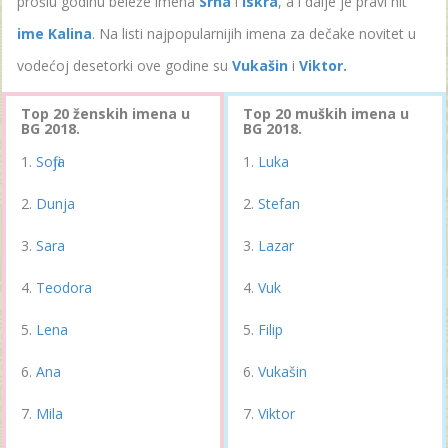
prošlu godinu beleže imena
Srna
i
Iskra
, a i dalje je pravi hit
ime Kalina
. Na listi najpopularnijih imena za dečake novitet u
vodećoj desetorki ove godine su
Vukašin
i
Viktor.
Top 20 ženskih imena u
Top 20 muških imena u
BG 2018.
BG 2018.
Sofija
Luka
Dunja
Stefan
Sara
Lazar
Teodora
Vuk
Lena
Filip
Ana
Vukašin
Mila
Viktor