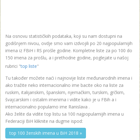
Na osnovu statističkiih podataka, koji su nam dostupni na
godišnjem nivou, ovdje smo vam izdvojili po 20 najpopularnijih
imena iz FBiH i RS prošle godine. Kompletne liste za po 100 do
150 imena za prošlu, a i prethodne godine, poglejate u našoj
rubrici "
top liste
"
Tu također možete naći i najnovije liste međunarodnih imena i
ako tražite neko internacionalno ime bacite oko na liste za
ruskim, italijanskim, španskim, njemačkim, turskim, grčkim,
švajcarskim i ostalim imenima i vidite kako je u FBih a i
internacionalno popularno ime Ranislava .
Ako želite da vidite top listu sa 100 najpopularnijih imena u
Federaciji BiH kliknite na dugme ispod:
top 100 ženskih imena u BiH 2018 »