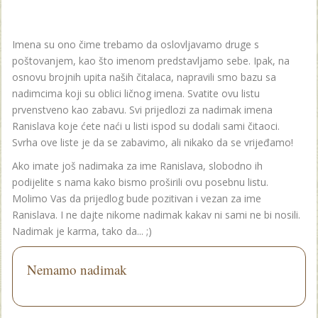
Imena su ono čime trebamo da oslovljavamo druge s
poštovanjem, kao što imenom predstavljamo sebe. Ipak, na
osnovu brojnih upita naših čitalaca, napravili smo bazu sa
nadimcima koji su oblici ličnog imena. Svatite ovu listu
prvenstveno kao zabavu. Svi prijedlozi za nadimak imena
Ranislava koje ćete naći u listi ispod su dodali sami čitaoci.
Svrha ove liste je da se zabavimo, ali nikako da se vrijeđamo!
Ako imate još nadimaka za ime Ranislava, slobodno ih
podijelite s nama kako bismo proširili ovu posebnu listu.
Molimo Vas da prijedlog bude pozitivan i vezan za ime
Ranislava. I ne dajte nikome nadimak kakav ni sami ne bi nosili.
Nadimak je karma, tako da... ;)
Nemamo nadimak