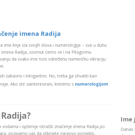
ačenje imena Radija
aše ime krije iza svojih slova i numerologije – sve u duhu
imena Radija, osvrnut ćemo se i na Pitagorinu
ovanju da svako ime nosi određenu numeričku vibraciju
be.
i zabavno i intrigantno. No, treba ga shvatiti kao
aje. Ako ste zainteresirani, krenimo s
numerologijom
 Radija?
Ime 
im vodama i opširnije istražiti značenje imena Radija po
Danas s
a, pozivamo vas da otkrijete njegovo porijeklo,