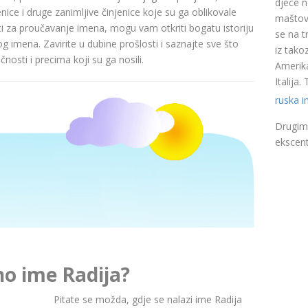
djece n
nice i druge zanimljive činjenice koje su ga oblikovale
maštovi
ci za proučavanje imena, mogu vam otkriti bogatu istoriju
se na t
pog imena. Zavirite u dubine prošlosti i saznajte sve što
iz takoz
nosti i precima koji su ga nosili.
Amerika
Italija
ruska 
Drugim 
ekscent
no ime Radija?
Pitate se možda, gdje se nalazi ime Radija