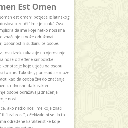
men Est Omen
Nomen est omen" potječe iz latinskog
i doslovno znači "Ime je znak." Ova
implicira da ime koje netko nosi ima
o značenje i može odražavati
r, osobnost ili sudbinu te osobe.
i, ova izreka ukazuje na vjerovanje
na nose određene simboličke i
e konotacije koje utječu na osobu
osi to ime. Također, ponekad se može
čiti kao da osoba živi do značenja
ena, odnosno da karakter i
anje osobe odražavaju značenje
oje nosi.
ice, ako netko nosi ime koje znači
 ili "hrabrost", očekivalo bi se da ta
ma određene karakteristike koje
u s tim atributima.