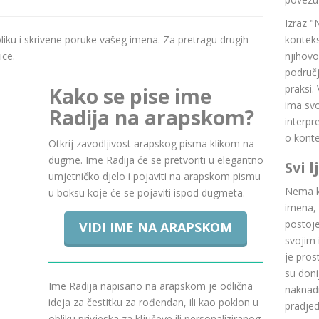
Izraz "
boliku i skrivene poruke vašeg imena. Za pretragu drugih
konteks
ice.
njihovo
područj
praksi.
Kako se pise ime
ima svoj
Radija na arapskom?
interpr
o konte
Otkrij zavodljivost arapskog pisma klikom na
dugme. Ime Radija će se pretvoriti u elegantno
Svi 
umjetničko djelo i pojaviti na arapskom pismu
Nema ku
u boksu koje će se pojaviti ispod dugmeta.
imena, 
postoje.
VIDI IME NA ARAPSKOM
svojim 
je pros
su doni
Ime Radija napisano na arapskom je odlična
naknadn
ideja za čestitku za rođendan, ili kao poklon u
pradje
obliku privjeska za ključeve ili personaliziranog