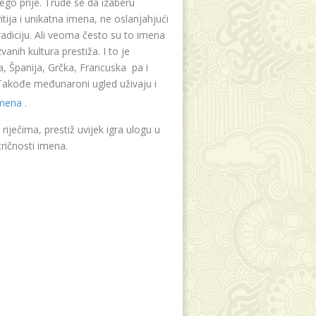
ego prije. Trude se da izaberu
tija i unikatna imena, ne oslanjahjući
radiciju. Ali veoma često su to imena
vanih kultura prestiža. I to je
, Španija, Grčka, Francuska pa i
. Takođe međunaroni ugled uživaju i
imena
.
riječima, prestiž uvijek igra ulogu u
ričnosti imena.