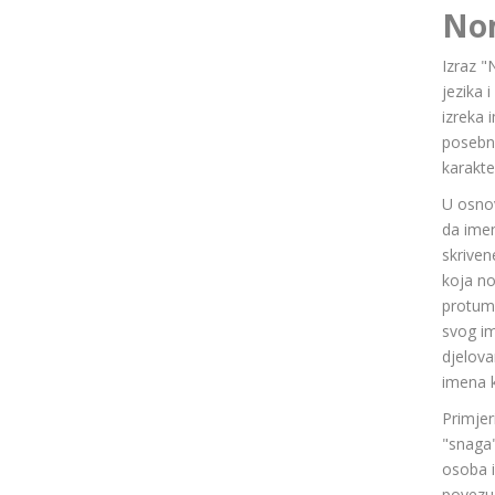
No
Izraz "
jezika 
izreka 
posebn
karakte
U osnov
da ime
skriven
koja n
protuma
svog im
djelov
imena k
Primjer
"snaga"
osoba i
povezuj