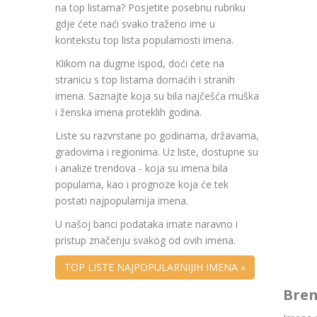
na top listama? Posjetite posebnu rubriku
gdje ćete naći svako traženo ime u
kontekstu top lista popularnosti imena.
Klikom na dugme ispod, doći ćete na
stranicu s top listama domaćih i stranih
imena. Saznajte koja su bila najčešća muška
i ženska imena proteklih godina.
Liste su razvrstane po godinama, državama,
gradovima i regionima. Uz liste, dostupne su
i analize trendova - koja su imena bila
popularna, kao i prognoze koja će tek
postati najpopularnija imena.
U našoj banci podataka imate naravno i
pristup značenju svakog od ovih imena.
TOP LISTE NAJPOPULARNIJIH IMENA »
Bren