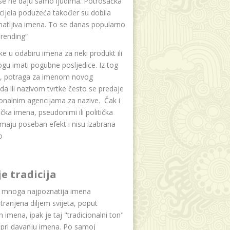
se ne daju samo ljudima. Potrošačka
i cijela poduzeća također su dobila
atljiva imena. To se danas popularno
rending“
e u odabiru imena za neki produkt ili
ogu imati pogubne posljedice. Iz tog
a, potraga za imenom novog
da ili nazivom tvrtke često se predaje
onalnim agencijama za nazive. Čak i
čka imena, pseudonimi ili politička
maju poseban efekt i nisu izabrana
o
je tradicija
u mnoga najpoznatija imena
tranjena diljem svijeta, poput
ih imena, ipak je taj "tradicionalni ton"
 pri davanju imena. Po samoj