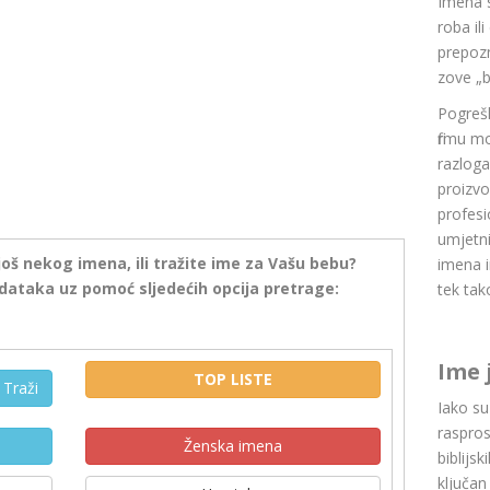
Imena 
roba il
prepozn
zove „b
Pogrešk
firmu m
razlog
proizvo
profesi
umjetni
još nekog imena, ili tražite ime za Vašu bebu?
imena i
dataka uz pomoć sljedećih opcija pretrage:
tek tak
Ime 
TOP LISTE
Traži
Iako s
raspros
Ženska imena
biblijsk
ključan