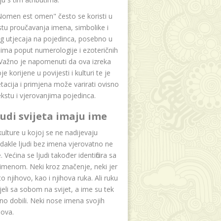
Nomen est omen" često se koristi u
tu proučavanja imena, simbolike i
g utjecaja na pojedinca, posebno u
ima poput numerologije i ezoteričnih
 Važno je napomenuti da ova izreka
e korijene u povijesti i kulturi te je
etacija i primjena može varirati ovisno
kstu i vjerovanjima pojedinca.
ljudi svijeta imaju ime
lture u kojoj se ne nadijevaju
dakle ljudi bez imena vjerovatno ne
 Većina se ljudi također identificira sa
imenom. Neki kroz značenje, neki jer
to njihovo, kao i njihova ruka. Ali ruku
jeli sa sobom na svijet, a ime su tek
o dobili. Neki nose imena svojih
dova.