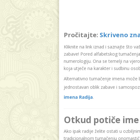
Pročitajte:
Skriveno zn
Kliknite na link iznad i saznajte što v
zabave! Pored alfabetskog tumačenja 
numerologiju. Ona se temelji na vjer
koja utječe na karakter i sudbinu oso
Alternativno tumačenje imena može bit
jednostavan oblik zabave i samospozn
imena Radija
.
Otkud potiče ime
Ako ipak radije želite ostati u ozbiljn
tradicionalnom tumačenju onomastičar