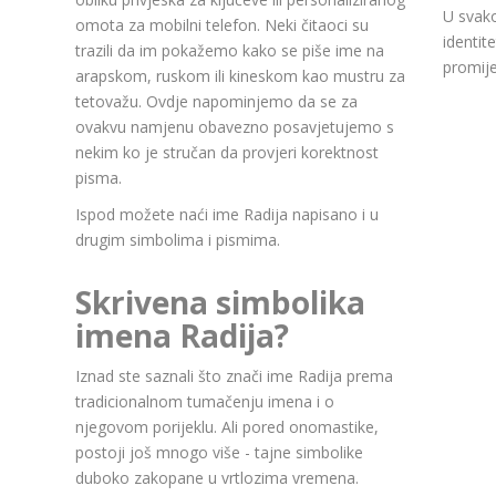
U svako
omota za mobilni telefon. Neki čitaoci su
identit
trazili da im pokažemo kako se piše ime na
promije
arapskom, ruskom ili kineskom kao mustru za
tetovažu. Ovdje napominjemo da se za
ovakvu namjenu obavezno posavjetujemo s
nekim ko je stručan da provjeri korektnost
pisma.
Ispod možete naći ime Radija napisano i u
drugim simbolima i pismima.
Skrivena simbolika
imena Radija?
Iznad ste saznali što znači ime Radija prema
tradicionalnom tumačenju imena i o
njegovom porijeklu. Ali pored onomastike,
postoji još mnogo više - tajne simbolike
duboko zakopane u vrtlozima vremena.