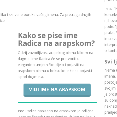
Izraz "
boliku i skrivene poruke vašeg imena. Za pretragu drugih
konteks
ice.
njihovo
područj
praksi.
Kako se pise ime
ima svoj
Radica na arapskom?
interpr
o konte
Otkrij zavodljivost arapskog pisma klikom na
dugme. Ime Radica će se pretvoriti u
Svi 
elegantno umjetničko djelo i pojaviti na
Nema ku
arapskom pismu u boksu koje će se pojaviti
imena, 
ispod dugmeta.
postoje.
svojim 
VIDI IME NA ARAPSKOM
je pros
su doni
naknadn
Ime Radica napisano na arapskom je odlična
pradje
ideja za čestitku za rođendan, ili kao poklon u