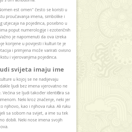
Nomen est omen" često se koristi u
tu proučavanja imena, simbolike i
g utjecaja na pojedinca, posebno u
ima poput numerologije i ezoteričnih
 Važno je napomenuti da ova izreka
e korijene u povijesti i kulturi te je
etacija i primjena može varirati ovisno
kstu i vjerovanjima pojedinca.
ljudi svijeta imaju ime
lture u kojoj se ne nadijevaju
dakle ljudi bez imena vjerovatno ne
 Većina se ljudi također identificira sa
imenom. Neki kroz značenje, neki jer
to njihovo, kao i njihova ruka. Ali ruku
jeli sa sobom na svijet, a ime su tek
o dobili. Neki nose imena svojih
dova.