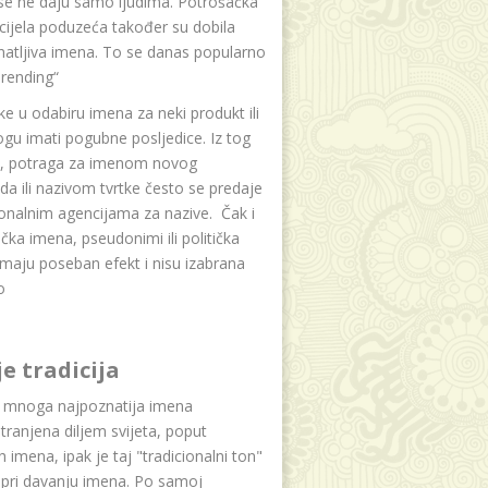
se ne daju samo ljudima. Potrošačka
i cijela poduzeća također su dobila
atljiva imena. To se danas popularno
rending“
e u odabiru imena za neki produkt ili
ogu imati pogubne posljedice. Iz tog
a, potraga za imenom novog
da ili nazivom tvrtke često se predaje
onalnim agencijama za nazive. Čak i
čka imena, pseudonimi ili politička
maju poseban efekt i nisu izabrana
o
je tradicija
u mnoga najpoznatija imena
tranjena diljem svijeta, poput
ih imena, ipak je taj "tradicionalni ton"
 pri davanju imena. Po samoj