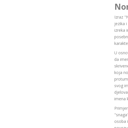
No
Izraz "
jezika 
izreka 
posebn
karakte
U osnov
da ime
skriven
koja n
protuma
svog im
djelov
imena k
Primjer
"snaga"
osoba i
povezuj