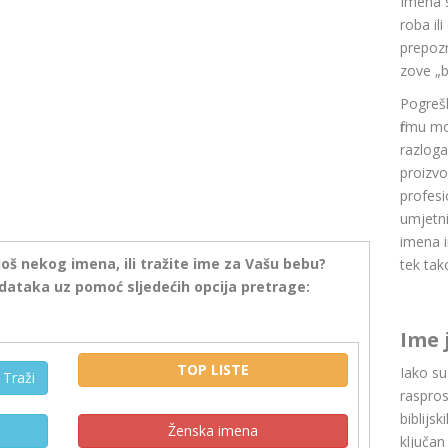
Imena 
roba il
prepozn
zove „b
Pogrešk
firmu m
razlog
proizvo
profesi
umjetni
imena i
još nekog imena, ili tražite ime za Vašu bebu?
tek tak
dataka uz pomoć sljedećih opcija pretrage:
Ime 
TOP LISTE
Iako s
Traži
raspros
biblijsk
Ženska imena
ključan