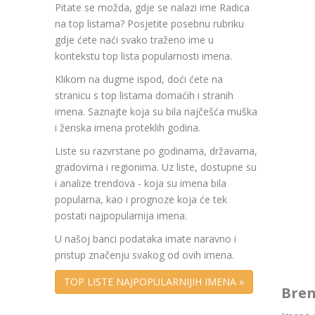
Pitate se možda, gdje se nalazi ime Radica
na top listama? Posjetite posebnu rubriku
gdje ćete naći svako traženo ime u
kontekstu top lista popularnosti imena.
Klikom na dugme ispod, doći ćete na
stranicu s top listama domaćih i stranih
imena. Saznajte koja su bila najčešća muška
i ženska imena proteklih godina.
Liste su razvrstane po godinama, državama,
gradovima i regionima. Uz liste, dostupne su
i analize trendova - koja su imena bila
popularna, kao i prognoze koja će tek
postati najpopularnija imena.
U našoj banci podataka imate naravno i
pristup značenju svakog od ovih imena.
TOP LISTE NAJPOPULARNIJIH IMENA »
Bren