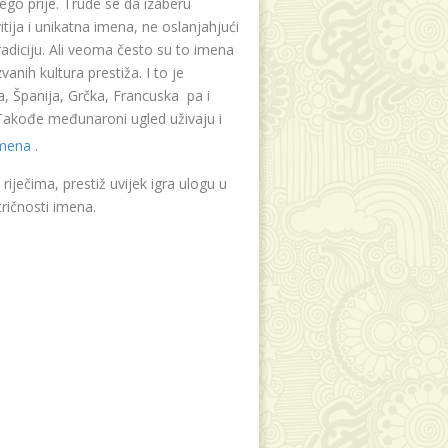
ego prije. Trude se da izaberu
tija i unikatna imena, ne oslanjahjući
radiciju. Ali veoma često su to imena
vanih kultura prestiža. I to je
, Španija, Grčka, Francuska pa i
. Takođe međunaroni ugled uživaju i
imena
.
riječima, prestiž uvijek igra ulogu u
ričnosti imena.