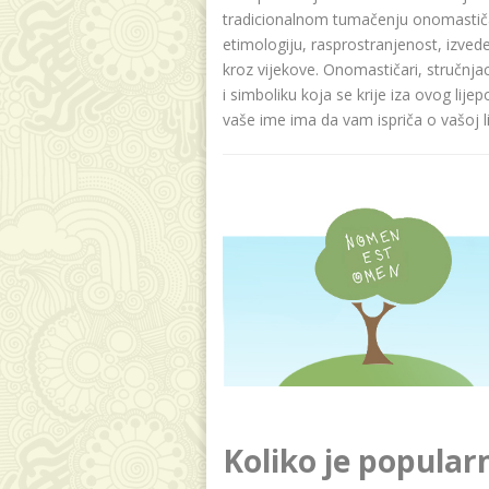
tradicionalnom tumačenju onomastičar
etimologiju, rasprostranjenost, izvede
kroz vijekove. Onomastičari, stručnja
i simboliku koja se krije iza ovog lije
vaše ime ima da vam ispriča o vašoj lič
Koliko je popular