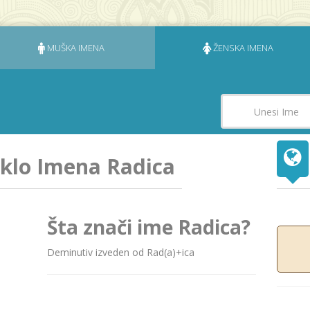
MUŠKA IMENA
ŽENSKA IMENA
eklo Imena Radica
Šta znači ime Radica?
Deminutiv izveden od Rаd(а)+icа