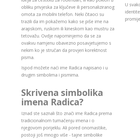
U svako
obliku privjeska za ključeve ili personaliziranog
identit
omota za mobilni telefon. Neki čitaoci su
promije
trazili da im pokažemo kako se piše ime na
arapskom, ruskom ili kineskom kao mustru za
tetovažu. Ovdje napominjemo da se za
ovakvu namjenu obavezno posavjetujemo s
nekim ko je stručan da provjeri korektnost
pisma.
Ispod možete naći ime Radica napisano i u
drugim simbolima i pismima.
Skrivena simbolika
imena Radica?
Iznad ste saznali što znači ime Radica prema
tradicionalnom tumačenju imena i o
njegovom porijeklu. Ali pored onomastike,
postoji još mnogo više - tajne simbolike