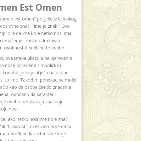
men Est Omen
Nomen est omen" potječe iz latinskog
i doslovno znači "Ime je znak." Ova
implicira da ime koje netko nosi ima
o značenje i može odražavati
r, osobnost ili sudbinu te osobe.
i, ova izreka ukazuje na vjerovanje
na nose određene simboličke i
e konotacije koje utječu na osobu
osi to ime. Također, ponekad se može
čiti kao da osoba živi do značenja
ena, odnosno da karakter i
anje osobe odražavaju značenje
oje nosi.
ice, ako netko nosi ime koje znači
 ili "hrabrost", očekivalo bi se da ta
ma određene karakteristike koje
u s tim atributima.