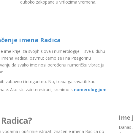
duboko zakopane u vrtlozima vremena.
ačenje imena Radica
aše ime krije iza svojih slova i numerologije – sve u duhu
 imena Radica, osvrnut ćemo se i na Pitagorinu
ovanju da svako ime nosi određenu numeričku vibraciju
be.
i zabavno i intrigantno. No, treba ga shvatiti kao
aje. Ako ste zainteresirani, krenimo s
numerologijom
Ime 
 Radica?
Danas s
im vodama i opširnije istražiti značenje imena Radica po