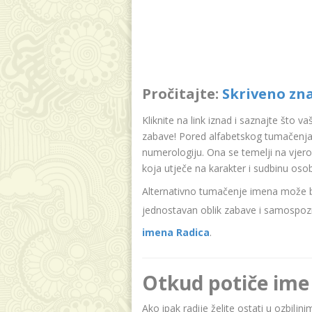
Pročitajte:
Skriveno zn
Kliknite na link iznad i saznajte što v
zabave! Pored alfabetskog tumačenja
numerologiju. Ona se temelji na vjer
koja utječe na karakter i sudbinu oso
Alternativno tumačenje imena može bit
jednostavan oblik zabave i samospozn
imena Radica
.
Otkud potiče ime
Ako ipak radije želite ostati u ozbiljn