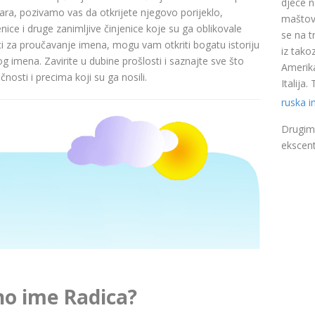
djece n
a, pozivamo vas da otkrijete njegovo porijeklo,
maštovi
nice i druge zanimljive činjenice koje su ga oblikovale
se na t
ci za proučavanje imena, mogu vam otkriti bogatu istoriju
iz takoz
pog imena. Zavirite u dubine prošlosti i saznajte sve što
Amerika
nosti i precima koji su ga nosili.
Italija
ruska 
Drugim 
ekscent
no ime Radica?