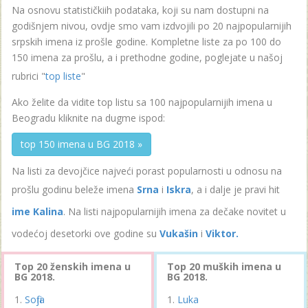
Na osnovu statističkiih podataka, koji su nam dostupni na
godišnjem nivou, ovdje smo vam izdvojili po 20 najpopularnijih
srpskih imena iz prošle godine. Kompletne liste za po 100 do
150 imena za prošlu, a i prethodne godine, poglejate u našoj
rubrici "
top liste
"
Ako želite da vidite top listu sa 100 najpopularnijih imena u
Beogradu kliknite na dugme ispod:
top 150 imena u BG 2018 »
Na listi za devojčice najveći porast popularnosti u odnosu na
prošlu godinu beleže imena
Srna
i
Iskra
, a i dalje je pravi hit
ime Kalina
. Na listi najpopularnijih imena za dečake novitet u
vodećoj desetorki ove godine su
Vukašin
i
Viktor.
Top 20 ženskih imena u
Top 20 muških imena u
BG 2018.
BG 2018.
Sofija
Luka