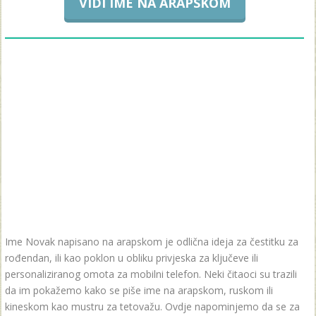
VIDI IME NA ARAPSKOM
Ime Novak napisano na arapskom je odlična ideja za čestitku za
rođendan, ili kao poklon u obliku privjeska za ključeve ili
personaliziranog omota za mobilni telefon. Neki čitaoci su trazili
da im pokažemo kako se piše ime na arapskom, ruskom ili
kineskom kao mustru za tetovažu. Ovdje napominjemo da se za