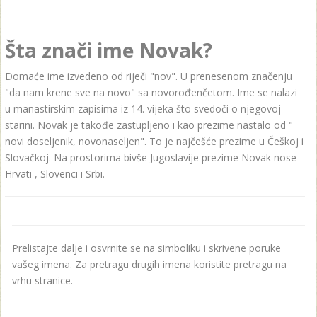
Šta znači ime Novak?
Domaće ime izvedeno od riječi "nov". U prenesenom značenju
"da nam krene sve na novo" sa novorođenčetom. Ime se nalazi
u manastirskim zapisima iz 14. vijeka što svedoči o njegovoj
starini. Novak je takođe zastupljeno i kao prezime nastalo od "
novi doseljenik, novonaseljen". To je najčešće prezime u Češkoj i
Slovačkoj. Na prostorima bivše Jugoslavije prezime Novak nose
Hrvati , Slovenci i Srbi.
Prelistajte dalje i osvrnite se na simboliku i skrivene poruke
vašeg imena. Za pretragu drugih imena koristite pretragu na
vrhu stranice.