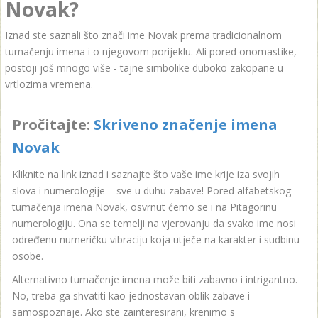
Novak?
Iznad ste saznali što znači ime Novak prema tradicionalnom
tumačenju imena i o njegovom porijeklu. Ali pored onomastike,
postoji još mnogo više - tajne simbolike duboko zakopane u
vrtlozima vremena.
Pročitajte:
Skriveno značenje imena
Novak
Kliknite na link iznad i saznajte što vaše ime krije iza svojih
slova i numerologije – sve u duhu zabave! Pored alfabetskog
tumačenja imena Novak, osvrnut ćemo se i na Pitagorinu
numerologiju. Ona se temelji na vjerovanju da svako ime nosi
određenu numeričku vibraciju koja utječe na karakter i sudbinu
osobe.
Alternativno tumačenje imena može biti zabavno i intrigantno.
No, treba ga shvatiti kao jednostavan oblik zabave i
samospoznaje. Ako ste zainteresirani, krenimo s