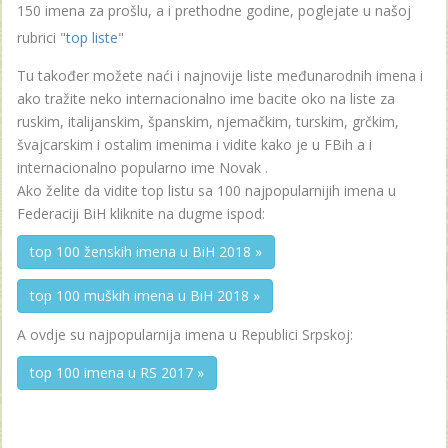
150 imena za prošlu, a i prethodne godine, poglejate u našoj
rubrici "
top liste
"
Tu također možete naći i najnovije liste međunarodnih imena i
ako tražite neko internacionalno ime bacite oko na liste za
ruskim, italijanskim, španskim, njemačkim, turskim, grčkim,
švajcarskim i ostalim imenima i vidite kako je u FBih a i
internacionalno popularno ime Novak .
Ako želite da vidite top listu sa 100 najpopularnijih imena u
Federaciji BiH kliknite na dugme ispod:
top 100 ženskih imena u BiH 2018 »
top 100 muških imena u BiH 2018 »
A ovdje su najpopularnija imena u Republici Srpskoj:
top 100 imena u RS 2017 »