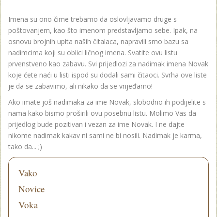
Imena su ono čime trebamo da oslovljavamo druge s
poštovanjem, kao što imenom predstavljamo sebe. Ipak, na
osnovu brojnih upita naših čitalaca, napravili smo bazu sa
nadimcima koji su oblici ličnog imena. Svatite ovu listu
prvenstveno kao zabavu. Svi prijedlozi za nadimak imena Novak
koje ćete naći u listi ispod su dodali sami čitaoci. Svrha ove liste
je da se zabavimo, ali nikako da se vrijeđamo!
Ako imate još nadimaka za ime Novak, slobodno ih podijelite s
nama kako bismo proširili ovu posebnu listu. Molimo Vas da
prijedlog bude pozitivan i vezan za ime Novak. I ne dajte
nikome nadimak kakav ni sami ne bi nosili. Nadimak je karma,
tako da... ;)
Vako
Novice
Voka