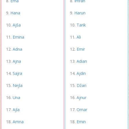
Ema
Imran
Hana
Harun
Ajša
Tarik
Emina
Ali
Adna
Emir
Ajna
Adian
Sajra
Ajdin
Nejla
Džan
Una
Ajnur
Ajla
Omar
Amna
Emin