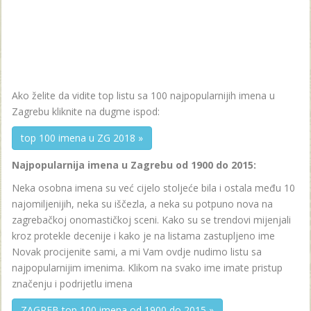
Ako želite da vidite top listu sa 100 najpopularnijih imena u
Zagrebu kliknite na dugme ispod:
top 100 imena u ZG 2018 »
Najpopularnija imena u Zagrebu od 1900 do 2015:
Neka osobna imena su već cijelo stoljeće bila i ostala među 10
najomiljenijih, neka su iščezla, a neka su potpuno nova na
zagrebačkoj onomastičkoj sceni. Kako su se trendovi mijenjali
kroz protekle decenije i kako je na listama zastupljeno ime
Novak procijenite sami, a mi Vam ovdje nudimo listu sa
najpopularnijim imenima. Klikom na svako ime imate pristup
značenju i podrijetlu imena
ZAGREB top 100 imena od 1900 do 2015 »