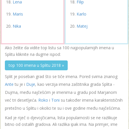
Lena
Filip
Maris
Karlo
Nika
Matej
Ako želite da vidite top listu sa 100 najpopularnijih imena u
Splitu kliknite na dugme ispod:
top 100 imena u Splitu 2018 »
Split je poseban grad što se tiče imena. Pored svima znanog
Ante
tu je i
Duje
, kao verzija imena zaštitnika grada Splita -
Dujma, među najčešćim je imenima u gradu pod Marjanom
već tri desetljeća.
Roko
i
Toni
su također imena karakterističnih
pretežno u Splitu i okolici te su i ove godine među najčešćima.
Kad je riječ o djevojčicama, lista popularnosti se ne razlikuje
bitno od ostalih gradova. Ali razlika ipak ima. Na primjer, ime