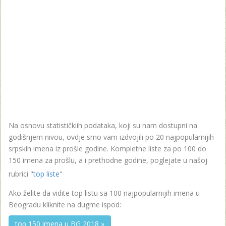
Na osnovu statističkiih podataka, koji su nam dostupni na
godišnjem nivou, ovdje smo vam izdvojili po 20 najpopularnijih
srpskih imena iz prošle godine. Kompletne liste za po 100 do
150 imena za prošlu, a i prethodne godine, poglejate u našoj
rubrici "
top liste
"
Ako želite da vidite top listu sa 100 najpopularnijih imena u
Beogradu kliknite na dugme ispod:
top 150 imena u BG 2018 »