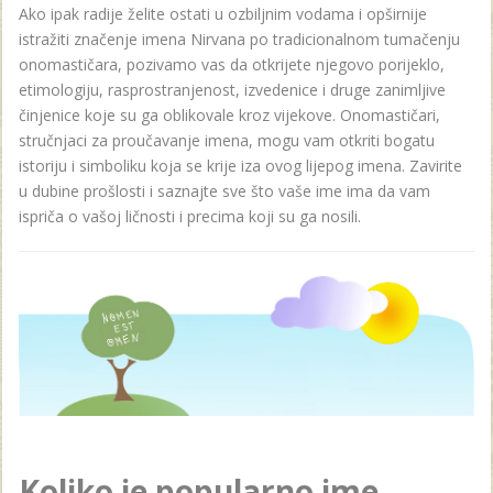
Ako ipak radije želite ostati u ozbiljnim vodama i opširnije
istražiti značenje imena Nirvana po tradicionalnom tumačenju
onomastičara, pozivamo vas da otkrijete njegovo porijeklo,
etimologiju, rasprostranjenost, izvedenice i druge zanimljive
činjenice koje su ga oblikovale kroz vijekove. Onomastičari,
stručnjaci za proučavanje imena, mogu vam otkriti bogatu
istoriju i simboliku koja se krije iza ovog lijepog imena. Zavirite
u dubine prošlosti i saznajte sve što vaše ime ima da vam
ispriča o vašoj ličnosti i precima koji su ga nosili.
Koliko je popularno ime