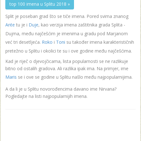
top 100 imena u Splitu 2018 »
Split je poseban grad što se tiče imena. Pored svima znanog
Ante
tu je i
Duje
, kao verzija imena zaštitnika grada Splita -
Dujma, među najčešćim je imenima u gradu pod Marjanom
već tri desetljeća.
Roko
i
Toni
su također imena karakterističnih
pretežno u Splitu i okolici te su i ove godine među najčešćima.
Kad je riječ o djevojčicama, lista popularnosti se ne razlikuje
bitno od ostalih gradova. Ali razlika ipak ima. Na primjer, ime
Maris
se i ove se godine u Splitu našlo među najpopularnijima.
A da li je u Splitu novorođencima davano ime Nirvana?
Pogledajte na listi najpopularnijih imena.