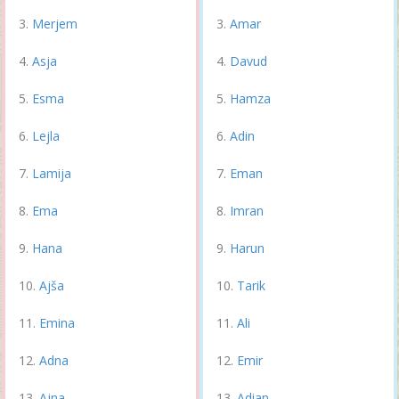
Merjem
Amar
Asja
Davud
Esma
Hamza
Lejla
Adin
Lamija
Eman
Ema
Imran
Hana
Harun
Ajša
Tarik
Emina
Ali
Adna
Emir
Ajna
Adian