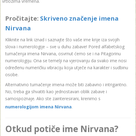
vrtlozima vremena.
Pročitajte:
Skriveno značenje imena
Nirvana
Kliknite na link iznad i saznajte što vaše ime krije iza svojih
slova i numerologije – sve u duhu zabave! Pored alfabetskog
tumačenja imena Nirvana, osvrnut ćemo se i na Pitagorinu
numerologiju. Ona se temelji na vjerovanju da svako ime nosi
određenu numeričku vibraciju koja utječe na karakter i sudbinu
osobe.
Alternativno tumačenje imena može biti zabavno i intrigantno.
No, treba ga shvatiti kao jednostavan oblik zabave i
samospoznaje. Ako ste zainteresirani, krenimo s
numerologijom imena Nirvana
.
Otkud potiče ime Nirvana?