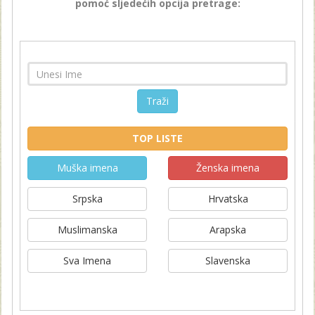
pomoć sljedećih opcija pretrage:
Traži
TOP LISTE
Muška imena
Ženska imena
Srpska
Hrvatska
Muslimanska
Arapska
Sva Imena
Slavenska