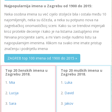
Najpopularnija imena u Zagrebu od 1900 do 2015:
Neka osobna imena su već cijelo stoljeće bila i ostala među 10
najomiljenijih, neka su iščezla, a neka su potpuno nova na
zagrebačkoj onomastičkoj sceni. Kako su se trendovi mijenjali
kroz protekle decenije i kako je na listama zastupljeno ime
Nirvana procijenite sami, a mi Vam ovdje nudimo listu sa
najpopularnijim imenima. Klikom na svako ime imate pristup
značenju i podrijetlu imena
ZAGREB top 100 imena od 1900 do 2015 »
Top 20 ženskih imena u
Top 20 muških imena u
Zagrebu 2018.
Zagrebu 2018.
Mia
Luka
Lucija
David
Sara
Jakov