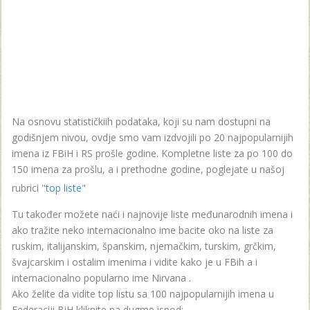
Na osnovu statističkiih podataka, koji su nam dostupni na
godišnjem nivou, ovdje smo vam izdvojili po 20 najpopularnijih
imena iz FBiH i RS prošle godine. Kompletne liste za po 100 do
150 imena za prošlu, a i prethodne godine, poglejate u našoj
rubrici "
top liste
"
Tu također možete naći i najnovije liste međunarodnih imena i
ako tražite neko internacionalno ime bacite oko na liste za
ruskim, italijanskim, španskim, njemačkim, turskim, grčkim,
švajcarskim i ostalim imenima i vidite kako je u FBih a i
internacionalno popularno ime Nirvana .
Ako želite da vidite top listu sa 100 najpopularnijih imena u
Federaciji BiH kliknite na dugme ispod: