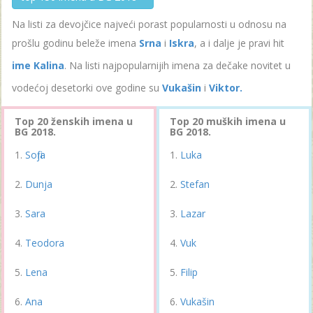
Na listi za devojčice najveći porast popularnosti u odnosu na
prošlu godinu beleže imena
Srna
i
Iskra
, a i dalje je pravi hit
ime Kalina
. Na listi najpopularnijih imena za dečake novitet u
vodećoj desetorki ove godine su
Vukašin
i
Viktor.
Top 20 ženskih imena u
Top 20 muških imena u
BG 2018.
BG 2018.
Sofija
Luka
Dunja
Stefan
Sara
Lazar
Teodora
Vuk
Lena
Filip
Ana
Vukašin