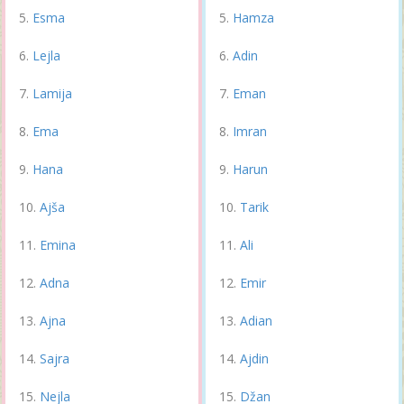
Esma
Hamza
Lejla
Adin
Lamija
Eman
Ema
Imran
Hana
Harun
Ajša
Tarik
Emina
Ali
Adna
Emir
Ajna
Adian
Sajra
Ajdin
Nejla
Džan