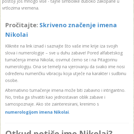
postoji još mnogo više - tajne simbolike duboko zakopane u
vrtlozima vremena.
Pročitajte:
Skriveno značenje imena
Nikolai
Kliknite na link iznad i saznajte što vaše ime krije iza svojih
slova i numerologije – sve u duhu zabave! Pored alfabetskog
tumačenja imena Nikolai, osvrnut ćemo se i na Pitagorinu
numerologiju. Ona se temelji na vjerovanju da svako ime nosi
određenu numeričku vibraciju koja utječe na karakter i sudbinu
osobe.
Alternativno tumačenje imena može biti zabavno i intrigantno.
No, treba ga shvatiti kao jednostavan oblik zabave i
samospoznaje. Ako ste zainteresirani, krenimo s
numerologijom imena Nikolai
.
Otkud potiče ime Nikolai?