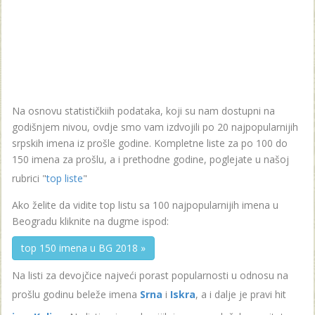
Na osnovu statističkiih podataka, koji su nam dostupni na
godišnjem nivou, ovdje smo vam izdvojili po 20 najpopularnijih
srpskih imena iz prošle godine. Kompletne liste za po 100 do
150 imena za prošlu, a i prethodne godine, poglejate u našoj
rubrici "
top liste
"
Ako želite da vidite top listu sa 100 najpopularnijih imena u
Beogradu kliknite na dugme ispod:
top 150 imena u BG 2018 »
Na listi za devojčice najveći porast popularnosti u odnosu na
prošlu godinu beleže imena
Srna
i
Iskra
, a i dalje je pravi hit