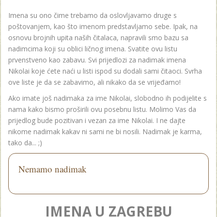
Imena su ono čime trebamo da oslovljavamo druge s
poštovanjem, kao što imenom predstavljamo sebe. Ipak, na
osnovu brojnih upita naših čitalaca, napravili smo bazu sa
nadimcima koji su oblici ličnog imena. Svatite ovu listu
prvenstveno kao zabavu. Svi prijedlozi za nadimak imena
Nikolai koje ćete naći u listi ispod su dodali sami čitaoci. Svrha
ove liste je da se zabavimo, ali nikako da se vrijeđamo!
Ako imate još nadimaka za ime Nikolai, slobodno ih podijelite s
nama kako bismo proširili ovu posebnu listu. Molimo Vas da
prijedlog bude pozitivan i vezan za ime Nikolai. I ne dajte
nikome nadimak kakav ni sami ne bi nosili. Nadimak je karma,
tako da... ;)
Nemamo nadimak
IMENA U ZAGREBU