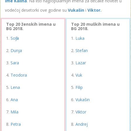
ime Kalina
. Na listi najpopularnijih imena za dečake novitet u
vodećoj desetorki ove godine su
Vukašin
i
Viktor.
Top 20 ženskih imena u
Top 20 muških imena u
BG 2018.
BG 2018.
Sofija
Luka
Dunja
Stefan
Sara
Lazar
Teodora
Vuk
Lena
Filip
Ana
Vukašin
Mila
Viktor
Petra
Andrej