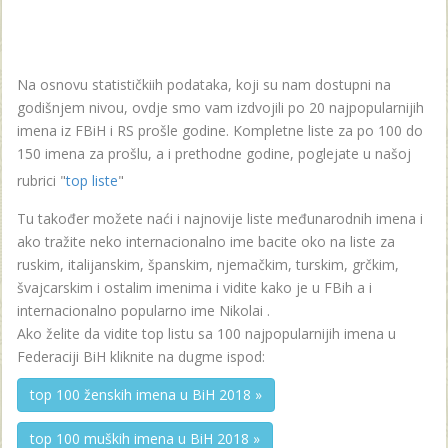
Na osnovu statističkiih podataka, koji su nam dostupni na
godišnjem nivou, ovdje smo vam izdvojili po 20 najpopularnijih
imena iz FBiH i RS prošle godine. Kompletne liste za po 100 do
150 imena za prošlu, a i prethodne godine, poglejate u našoj
rubrici "
top liste
"
Tu također možete naći i najnovije liste međunarodnih imena i
ako tražite neko internacionalno ime bacite oko na liste za
ruskim, italijanskim, španskim, njemačkim, turskim, grčkim,
švajcarskim i ostalim imenima i vidite kako je u FBih a i
internacionalno popularno ime Nikolai .
Ako želite da vidite top listu sa 100 najpopularnijih imena u
Federaciji BiH kliknite na dugme ispod:
top 100 ženskih imena u BiH 2018 »
top 100 muških imena u BiH 2018 »