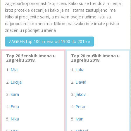
zagrebačkoj onomastičkoj sceni. Kako su se trendovi mijenjali
kroz protekle decenije i kako je na listama zastupljeno ime
Nikolai procijenite sami, a mi Vam ovdje nudimo listu sa
najpopularnijim imenima. Klikom na svako ime imate pristup
značenju i podrijetlu imena
ZAGREB top 100 imena od 1900 do 2015 »
Top 20 ženskih imena u
Top 20 muških imena u
Zagrebu 2018.
Zagrebu 2018.
Mia
Luka
Lucija
David
Sara
Jakov
Ema
Petar
Nika
Ivan