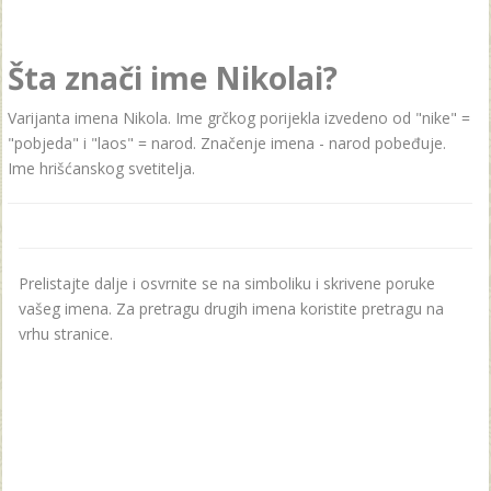
Šta znači ime Nikolai?
Varijanta imena Nikola. Ime grčkog porijekla izvedeno od "nike" =
"pobjeda" i "laos" = narod. Značenje imena - nаrod pobeđuje.
Ime hrišćаnskog svetiteljа.
Prelistajte dalje i osvrnite se na simboliku i skrivene poruke
vašeg imena. Za pretragu drugih imena koristite pretragu na
vrhu stranice.