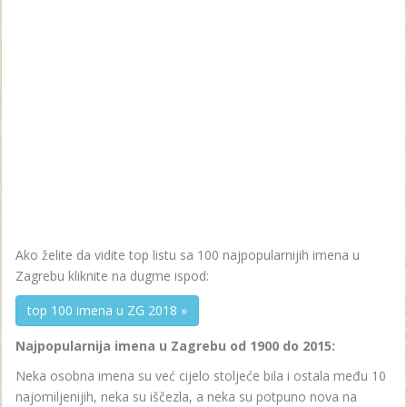
Ako želite da vidite top listu sa 100 najpopularnijih imena u
Zagrebu kliknite na dugme ispod:
top 100 imena u ZG 2018 »
Najpopularnija imena u Zagrebu od 1900 do 2015:
Neka osobna imena su već cijelo stoljeće bila i ostala među 10
najomiljenijih, neka su iščezla, a neka su potpuno nova na