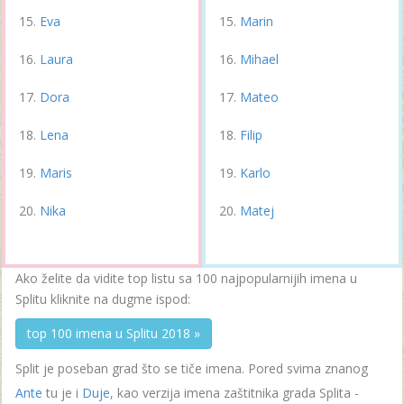
Eva
Marin
Laura
Mihael
Dora
Mateo
Lena
Filip
Maris
Karlo
Nika
Matej
Ako želite da vidite top listu sa 100 najpopularnijih imena u
Splitu kliknite na dugme ispod:
top 100 imena u Splitu 2018 »
Split je poseban grad što se tiče imena. Pored svima znanog
Ante
tu je i
Duje
, kao verzija imena zaštitnika grada Splita -