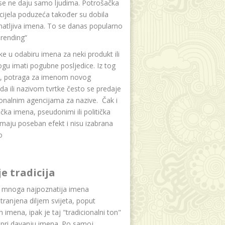
se ne daju samo ljudima. Potrošačka
i cijela poduzeća također su dobila
atljiva imena. To se danas popularno
rending“
e u odabiru imena za neki produkt ili
ogu imati pogubne posljedice. Iz tog
a, potraga za imenom novog
da ili nazivom tvrtke često se predaje
onalnim agencijama za nazive. Čak i
čka imena, pseudonimi ili politička
maju poseban efekt i nisu izabrana
o
je tradicija
u mnoga najpoznatija imena
tranjena diljem svijeta, poput
ih imena, ipak je taj "tradicionalni ton"
 pri davanju imena. Po samoj