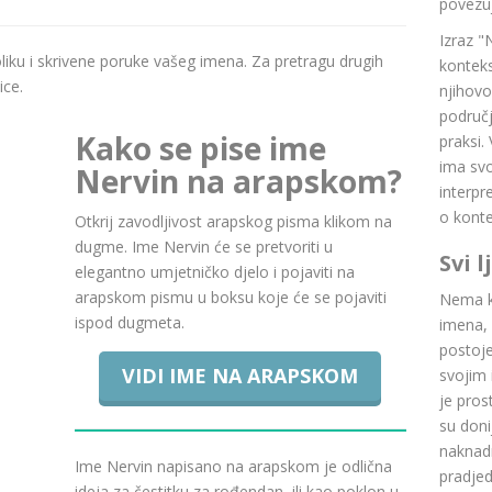
povezuj
Izraz "
boliku i skrivene poruke vašeg imena. Za pretragu drugih
konteks
ice.
njihovo
područj
Kako se pise ime
praksi.
ima svoj
Nervin na arapskom?
interpr
o konte
Otkrij zavodljivost arapskog pisma klikom na
dugme. Ime Nervin će se pretvoriti u
Svi 
elegantno umjetničko djelo i pojaviti na
arapskom pismu u boksu koje će se pojaviti
Nema ku
ispod dugmeta.
imena, 
postoje.
VIDI IME NA ARAPSKOM
svojim 
je pros
su doni
naknadn
Ime Nervin napisano na arapskom je odlična
pradje
ideja za čestitku za rođendan, ili kao poklon u