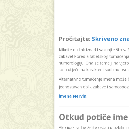
Pročitajte:
Skriveno zn
Kliknite na link iznad i saznajte što v
zabave! Pored alfabetskog tumačenja 
numerologiju. Ona se temelji na vjer
koja utječe na karakter i sudbinu oso
Alternativno tumačenje imena može bit
jednostavan oblik zabave i samospozn
imena Nervin
.
Otkud potiče ime
Ako ipak radije želite ostati u ozbiljn