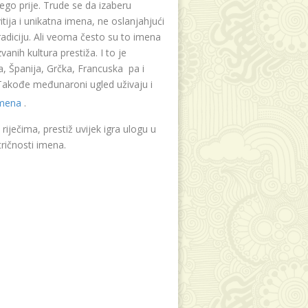
ego prije. Trude se da izaberu
tija i unikatna imena, ne oslanjahjući
radiciju. Ali veoma često su to imena
vanih kultura prestiža. I to je
, Španija, Grčka, Francuska pa i
. Takođe međunaroni ugled uživaju i
imena
.
riječima, prestiž uvijek igra ulogu u
ričnosti imena.