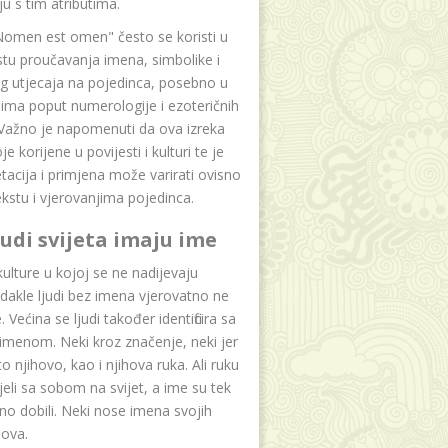
u s tim atributima.
Nomen est omen" često se koristi u
tu proučavanja imena, simbolike i
g utjecaja na pojedinca, posebno u
ima poput numerologije i ezoteričnih
 Važno je napomenuti da ova izreka
e korijene u povijesti i kulturi te je
etacija i primjena može varirati ovisno
kstu i vjerovanjima pojedinca.
ljudi svijeta imaju ime
lture u kojoj se ne nadijevaju
dakle ljudi bez imena vjerovatno ne
 Većina se ljudi također identificira sa
imenom. Neki kroz značenje, neki jer
to njihovo, kao i njihova ruka. Ali ruku
jeli sa sobom na svijet, a ime su tek
o dobili. Neki nose imena svojih
dova.