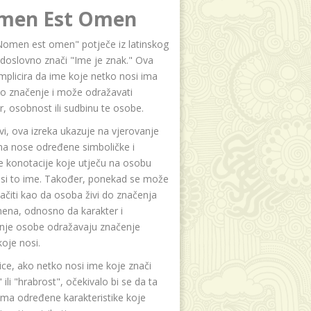
men Est Omen
Nomen est omen" potječe iz latinskog
i doslovno znači "Ime je znak." Ova
implicira da ime koje netko nosi ima
o značenje i može odražavati
r, osobnost ili sudbinu te osobe.
i, ova izreka ukazuje na vjerovanje
na nose određene simboličke i
e konotacije koje utječu na osobu
osi to ime. Također, ponekad se može
čiti kao da osoba živi do značenja
ena, odnosno da karakter i
anje osobe odražavaju značenje
oje nosi.
ice, ako netko nosi ime koje znači
 ili "hrabrost", očekivalo bi se da ta
ma određene karakteristike koje