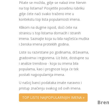
Pitate se možda, gdje se nalazi ime Nervin
na top listama? Posjetite posebnu rubriku
gdje ćete naći svako traženo ime u
kontekstu top lista popularnosti imena.
Klikom na dugme ispod, doći ćete na
stranicu s top listama domaćih i stranih
imena. Saznajte koja su bila najčešća muška
i ženska imena proteklih godina.
Liste su razvrstane po godinama, državama,
gradovima i regionima. Uz liste, dostupne su
i analize trendova - koja su imena bila
popularna, kao i prognoze koja će tek
postati najpopularnija imena.
U našoj banci podataka imate naravno i
pristup značenju svakog od ovih imena.
TOP LISTE NAJPOPULARNIJIH IMENA »
Bren