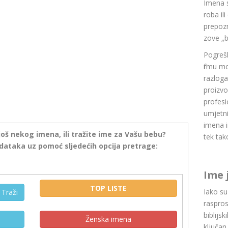
Imena 
roba il
prepozn
zove „b
Pogrešk
firmu m
razlog
proizvo
profesi
umjetni
imena i
još nekog imena, ili tražite ime za Vašu bebu?
tek tak
dataka uz pomoć sljedećih opcija pretrage:
Ime 
TOP LISTE
Iako s
Traži
raspros
biblijsk
Ženska imena
ključan