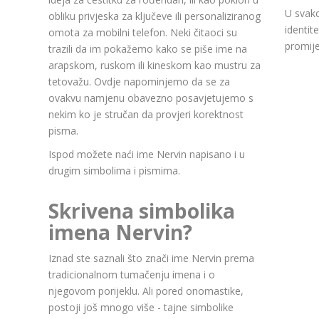
U svako
obliku privjeska za ključeve ili personaliziranog
identit
omota za mobilni telefon. Neki čitaoci su
promije
trazili da im pokažemo kako se piše ime na
arapskom, ruskom ili kineskom kao mustru za
tetovažu. Ovdje napominjemo da se za
ovakvu namjenu obavezno posavjetujemo s
nekim ko je stručan da provjeri korektnost
pisma.
Ispod možete naći ime Nervin napisano i u
drugim simbolima i pismima.
Skrivena simbolika
imena Nervin?
Iznad ste saznali što znači ime Nervin prema
tradicionalnom tumačenju imena i o
njegovom porijeklu. Ali pored onomastike,
postoji još mnogo više - tajne simbolike