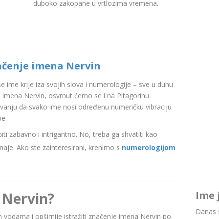
duboko zakopane u vrtlozima vremena.
ačenje imena Nervin
aše ime krije iza svojih slova i numerologije – sve u duhu
imena Nervin, osvrnut ćemo se i na Pitagorinu
ovanju da svako ime nosi određenu numeričku vibraciju
be.
i zabavno i intrigantno. No, treba ga shvatiti kao
aje. Ako ste zainteresirani, krenimo s
numerologijom
Ime 
 Nervin?
Danas s
im vodama i opširnije istražiti značenje imena Nervin po