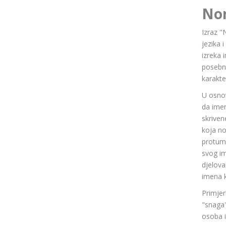
No
Izraz "
jezika 
izreka 
posebn
karakte
U osnov
da ime
skriven
koja n
protuma
svog im
djelov
imena k
Primjer
"snaga"
osoba i