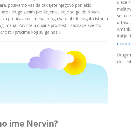
djece n
a, pozivamo vas da otkrijete njegovo porijeklo,
maštovi
nice i druge zanimljive činjenice koje su ga oblikovale
se na t
ci za proučavanje imena, mogu vam otkriti bogatu istoriju
iz takoz
pog imena. Zavirite u dubine prošlosti i saznajte sve što
Amerika
nosti i precima koji su ga nosili.
Italija
ruska 
Drugim 
ekscent
no ime Nervin?