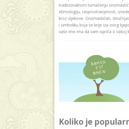
tradicionalnom tumačenju onomastičar
etimologiju, rasprostranjenost, izvede
kroz vijekove. Onomastičari, stručnja
i simboliku koja se krije iza ovog lije
vaše ime ima da vam ispriča o vašoj lič
Koliko je popular