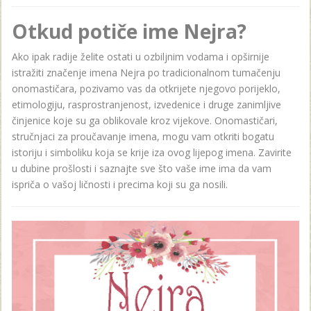
Otkud potiče ime Nejra?
Ako ipak radije želite ostati u ozbiljnim vodama i opširnije
istražiti značenje imena Nejra po tradicionalnom tumačenju
onomastičara, pozivamo vas da otkrijete njegovo porijeklo,
etimologiju, rasprostranjenost, izvedenice i druge zanimljive
činjenice koje su ga oblikovale kroz vijekove. Onomastičari,
stručnjaci za proučavanje imena, mogu vam otkriti bogatu
istoriju i simboliku koja se krije iza ovog lijepog imena. Zavirite
u dubine prošlosti i saznajte sve što vaše ime ima da vam
ispriča o vašoj ličnosti i precima koji su ga nosili.