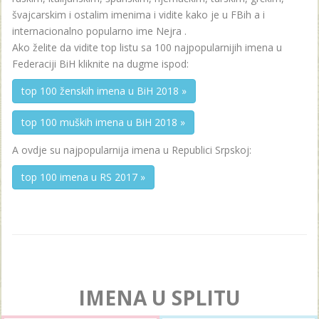
švajcarskim i ostalim imenima i vidite kako je u FBih a i
internacionalno popularno ime Nejra .
Ako želite da vidite top listu sa 100 najpopularnijih imena u
Federaciji BiH kliknite na dugme ispod:
top 100 ženskih imena u BiH 2018 »
top 100 muških imena u BiH 2018 »
A ovdje su najpopularnija imena u Republici Srpskoj:
top 100 imena u RS 2017 »
IMENA U SPLITU