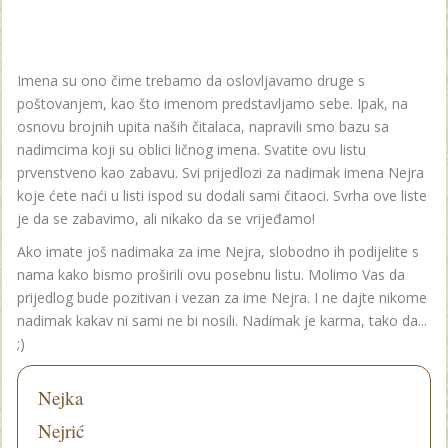
Imena su ono čime trebamo da oslovljavamo druge s
poštovanjem, kao što imenom predstavljamo sebe. Ipak, na
osnovu brojnih upita naših čitalaca, napravili smo bazu sa
nadimcima koji su oblici ličnog imena. Svatite ovu listu
prvenstveno kao zabavu. Svi prijedlozi za nadimak imena Nejra
koje ćete naći u listi ispod su dodali sami čitaoci. Svrha ove liste
je da se zabavimo, ali nikako da se vrijeđamo!
Ako imate još nadimaka za ime Nejra, slobodno ih podijelite s
nama kako bismo proširili ovu posebnu listu. Molimo Vas da
prijedlog bude pozitivan i vezan za ime Nejra. I ne dajte nikome
nadimak kakav ni sami ne bi nosili. Nadimak je karma, tako da...
;)
Nejka
Nejrić