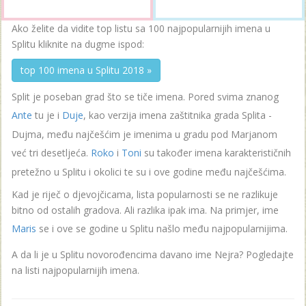
Ako želite da vidite top listu sa 100 najpopularnijih imena u
Splitu kliknite na dugme ispod:
top 100 imena u Splitu 2018 »
Split je poseban grad što se tiče imena. Pored svima znanog
Ante
tu je i
Duje
, kao verzija imena zaštitnika grada Splita -
Dujma, među najčešćim je imenima u gradu pod Marjanom
već tri desetljeća.
Roko
i
Toni
su također imena karakterističnih
pretežno u Splitu i okolici te su i ove godine među najčešćima.
Kad je riječ o djevojčicama, lista popularnosti se ne razlikuje
bitno od ostalih gradova. Ali razlika ipak ima. Na primjer, ime
Maris
se i ove se godine u Splitu našlo među najpopularnijima.
A da li je u Splitu novorođencima davano ime Nejra? Pogledajte
na listi najpopularnijih imena.