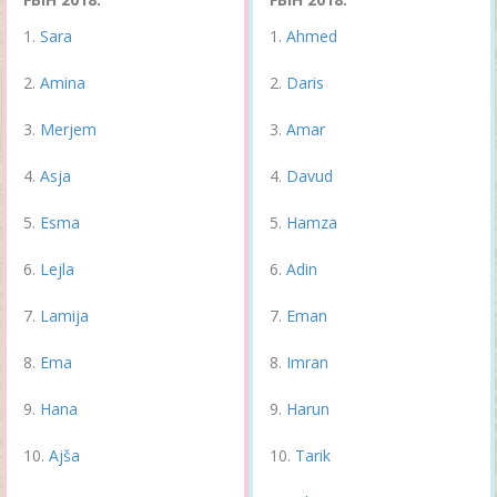
Sara
Ahmed
Amina
Daris
Merjem
Amar
Asja
Davud
Esma
Hamza
Lejla
Adin
Lamija
Eman
Ema
Imran
Hana
Harun
Ajša
Tarik