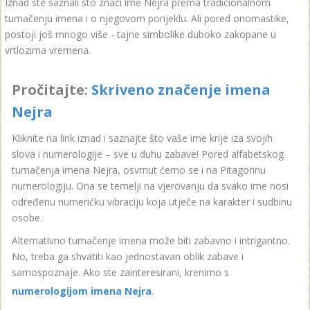
Iznad ste saznali što znači ime Nejra prema tradicionalnom
tumačenju imena i o njegovom porijeklu. Ali pored onomastike,
postoji još mnogo više - tajne simbolike duboko zakopane u
vrtlozima vremena.
Pročitajte:
Skriveno značenje imena
Nejra
Kliknite na link iznad i saznajte što vaše ime krije iza svojih
slova i numerologije – sve u duhu zabave! Pored alfabetskog
tumačenja imena Nejra, osvrnut ćemo se i na Pitagorinu
numerologiju. Ona se temelji na vjerovanju da svako ime nosi
određenu numeričku vibraciju koja utječe na karakter i sudbinu
osobe.
Alternativno tumačenje imena može biti zabavno i intrigantno.
No, treba ga shvatiti kao jednostavan oblik zabave i
samospoznaje. Ako ste zainteresirani, krenimo s
numerologijom imena Nejra
.