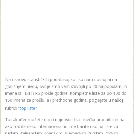
Na osnovu statističkiih podataka, koji su nam dostupni na
godišnjem nivou, ovdje smo vam izdvojili po 20 najpopularnijih
imena iz FBiH i RS prošle godine. Kompletne liste za po 100 do
150 imena za prošlu, a i prethodne godine, poglejate u našoj
rubrici "
top liste
"
Tu također možete naći i najnovije liste međunarodnih imena i
ako tražite neko internacionalno ime bacite oko na liste za
ruskim, italijanskim, španskim, njemačkim, turskim, grčkim,