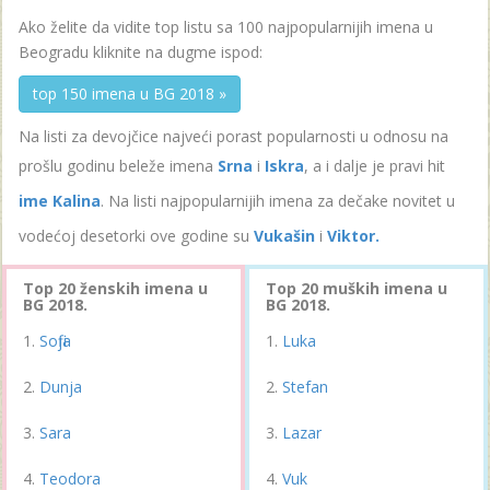
Ako želite da vidite top listu sa 100 najpopularnijih imena u
Beogradu kliknite na dugme ispod:
top 150 imena u BG 2018 »
Na listi za devojčice najveći porast popularnosti u odnosu na
prošlu godinu beleže imena
Srna
i
Iskra
, a i dalje je pravi hit
ime Kalina
. Na listi najpopularnijih imena za dečake novitet u
vodećoj desetorki ove godine su
Vukašin
i
Viktor.
Top 20 ženskih imena u
Top 20 muških imena u
BG 2018.
BG 2018.
Sofija
Luka
Dunja
Stefan
Sara
Lazar
Teodora
Vuk