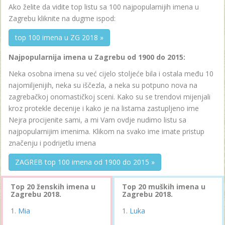
Ako želite da vidite top listu sa 100 najpopularnijih imena u
Zagrebu kliknite na dugme ispod:
top 100 imena u ZG 2018 »
Najpopularnija imena u Zagrebu od 1900 do 2015:
Neka osobna imena su već cijelo stoljeće bila i ostala među 10
najomiljenijih, neka su iščezla, a neka su potpuno nova na
zagrebačkoj onomastičkoj sceni. Kako su se trendovi mijenjali
kroz protekle decenije i kako je na listama zastupljeno ime
Nejra procijenite sami, a mi Vam ovdje nudimo listu sa
najpopularnijim imenima. Klikom na svako ime imate pristup
značenju i podrijetlu imena
ZAGREB top 100 imena od 1900 do 2015 »
Top 20 ženskih imena u
Top 20 muških imena u
Zagrebu 2018.
Zagrebu 2018.
Mia
Luka