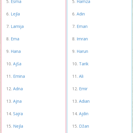
Esma
Hamza
Lejla
Adin
Lamija
Eman
Ema
Imran
Hana
Harun
Ajša
Tarik
Emina
Ali
Adna
Emir
Ajna
Adian
Sajra
Ajdin
Nejla
Džan