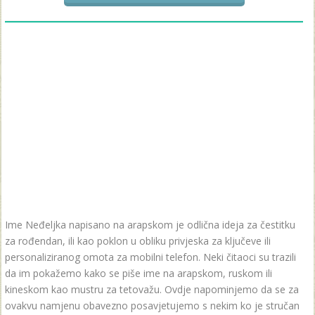
Ime Neđeljka napisano na arapskom je odlična ideja za čestitku
za rođendan, ili kao poklon u obliku privjeska za ključeve ili
personaliziranog omota za mobilni telefon. Neki čitaoci su trazili
da im pokažemo kako se piše ime na arapskom, ruskom ili
kineskom kao mustru za tetovažu. Ovdje napominjemo da se za
ovakvu namjenu obavezno posavjetujemo s nekim ko je stručan