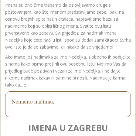
Imena su ono čime trebamo da oslovljavamo druge s
poštovanjem, kao što imenom predstavljamo sebe. Ipak, na
osnovu brojnih upita naših čitalaca, napravili smo bazu sa
nadimcima koji su oblici ličnog imena. Svatite ovu listu
prvenstveno kao zabavu. Svi prijedlozi za nadimak imena
Neđeljka koje ćete naći u listi ispod su dodali sami čitaoci. Svrha
ove liste je da se zabavimo, ali nikako da se vrijeđamo!
Ako imate još nadimaka za ime Neđeljka, slobodno ih podijelite
s nama kako bismo proširili ovu posebnu listu. Molimo Vas da
prijedlog bude pozitivan i vezan za ime Neđeljka. I ne dajte
nikome nadimak kakav ni sami ne bi nosili. Nadimak je karma,
tako da... ;)
Nemamo nadimak
IMENA U ZAGREBU