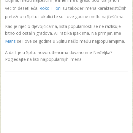
Dujma, među najčešćim je imenima u gradu pod Marjanom
već tri desetljeća.
Roko
i
Toni
su također imena karakterističnih
pretežno u Splitu i okolici te su i ove godine među najčešćima.
Kad je riječ o djevojčicama, lista popularnosti se ne razlikuje
bitno od ostalih gradova. Ali razlika ipak ima. Na primjer, ime
Maris
se i ove se godine u Splitu našlo među najpopularnijima.
A da li je u Splitu novorođencima davano ime Neđeljka?
Pogledajte na listi najpopularnijih imena.