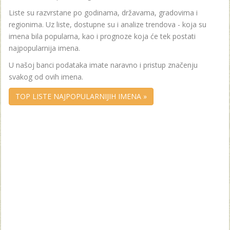
Liste su razvrstane po godinama, državama, gradovima i
regionima. Uz liste, dostupne su i analize trendova - koja su
imena bila popularna, kao i prognoze koja će tek postati
najpopularnija imena.
U našoj banci podataka imate naravno i pristup značenju
svakog od ovih imena.
TOP LISTE NAJPOPULARNIJIH IMENA »