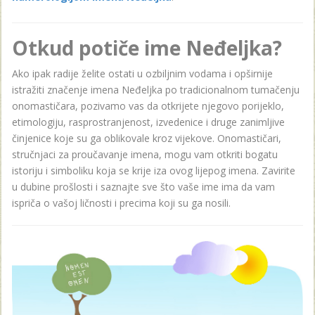
Otkud potiče ime Neđeljka?
Ako ipak radije želite ostati u ozbiljnim vodama i opširnije
istražiti značenje imena Neđeljka po tradicionalnom tumačenju
onomastičara, pozivamo vas da otkrijete njegovo porijeklo,
etimologiju, rasprostranjenost, izvedenice i druge zanimljive
činjenice koje su ga oblikovale kroz vijekove. Onomastičari,
stručnjaci za proučavanje imena, mogu vam otkriti bogatu
istoriju i simboliku koja se krije iza ovog lijepog imena. Zavirite
u dubine prošlosti i saznajte sve što vaše ime ima da vam
ispriča o vašoj ličnosti i precima koji su ga nosili.