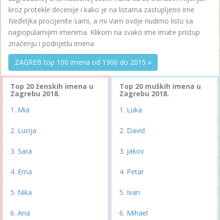
kroz protekle decenije i kako je na listama zastupljeno ime
Neđeljka procijenite sami, a mi Vam ovdje nudimo listu sa
najpopularnijim imenima. Klikom na svako ime imate pristup
značenju i podrijetlu imena
ZAGREB top 100 imena od 1900 do 2015 »
Top 20 ženskih imena u
Top 20 muških imena u
Zagrebu 2018.
Zagrebu 2018.
Mia
Luka
Lucija
David
Sara
Jakov
Ema
Petar
Nika
Ivan
Ana
Mihael