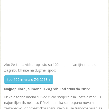
Ako želite da vidite top listu sa 100 najpopularnijih imena u
Zagrebu kliknite na dugme ispod:
top 100 imena u ZG 2018 »
Najpopularnija imena u Zagrebu od 1900 do 2015:
Neka osobna imena su već cijelo stoljeće bila i ostala među 10
najomiljenijih, neka su iščezla, a neka su potpuno nova na
zagrebačkoj onomastičkoj sceni. Kako su se trendovi mijenjali