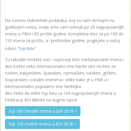
Na osnovu statističkiih podataka, koji su nam dostupni na
godišnjem nivou, ovdje smo vam izdvojili po 20 najpopularnijih
imena iz FBiH i RS prošle godine. Kompletne liste za po 100 do
150 imena za prošlu, a i prethodne godine, poglejate u našoj
rubrici "
top liste
"
Tu također možete naći i najnovije liste međunarodnih imena i
ako tražite neko internacionalno ime bacite oko na liste za
ruskim, italijanskim, španskim, njemačkim, turskim, grčkim,
švajcarskim i ostalim imenima i vidite kako je u FBih a i
internacionalno popularno ime Neđeljka .
Ako želite da vidite top listu sa 100 najpopularnijih imena u
Federaciji BiH kliknite na dugme ispod:
top 100 ženskih imena u BiH 2018 »
top 100 muških imena u BiH 2018 »