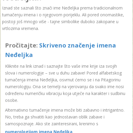
Iznad ste saznali što znači ime Neđeljka prema tradicionalnom
tumačenju imena i o njegovom porijeklu. Ali pored onomastike,
postoji još mnogo više - tajne simbolike duboko zakopane u
vrtlozima vremena.
Pročitajte:
Skriveno značenje imena
Neđeljka
Kliknite na link iznad i saznajte što vaše ime krije iza svojih
slova i numerologije – sve u duhu zabave! Pored alfabetskog
tumačenja imena Neđeljka, osvrnut ćemo se i na Pitagorinu
numerologiju. Ona se temelji na vjerovanju da svako ime nosi
određenu numeričku vibraciju koja utječe na karakter i sudbinu
osobe.
Alternativno tumačenje imena može biti zabavno i intrigantno.
No, treba ga shvatiti kao jednostavan oblik zabave i
samospoznaje. Ako ste zainteresirani, krenimo s
numerologijom imena Neđeljka
.