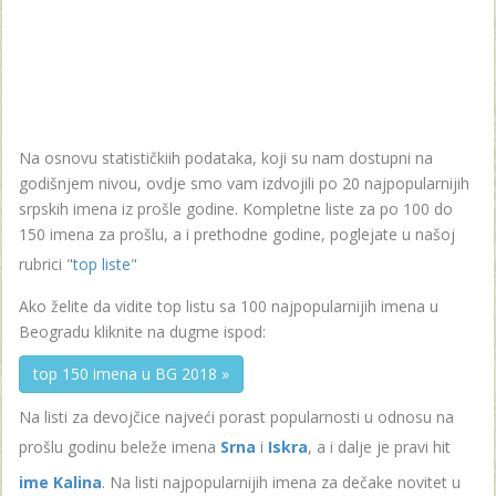
Na osnovu statističkiih podataka, koji su nam dostupni na
godišnjem nivou, ovdje smo vam izdvojili po 20 najpopularnijih
srpskih imena iz prošle godine. Kompletne liste za po 100 do
150 imena za prošlu, a i prethodne godine, poglejate u našoj
rubrici "
top liste
"
Ako želite da vidite top listu sa 100 najpopularnijih imena u
Beogradu kliknite na dugme ispod:
top 150 imena u BG 2018 »
Na listi za devojčice najveći porast popularnosti u odnosu na
prošlu godinu beleže imena
Srna
i
Iskra
, a i dalje je pravi hit
ime Kalina
. Na listi najpopularnijih imena za dečake novitet u