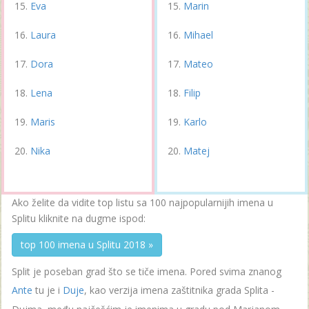
Eva
Marin
Laura
Mihael
Dora
Mateo
Lena
Filip
Maris
Karlo
Nika
Matej
Ako želite da vidite top listu sa 100 najpopularnijih imena u
Splitu kliknite na dugme ispod:
top 100 imena u Splitu 2018 »
Split je poseban grad što se tiče imena. Pored svima znanog
Ante
tu je i
Duje
, kao verzija imena zaštitnika grada Splita -