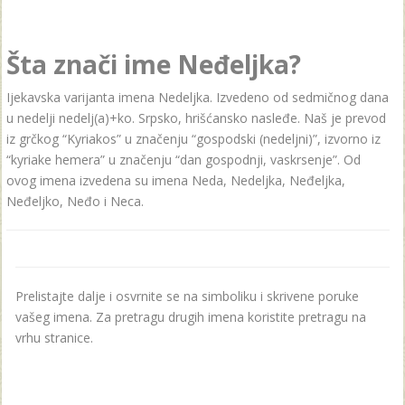
Šta znači ime Neđeljka?
Ijekаvskа vаrijаntа imenа Nedeljkа. Izvedeno od sedmičnog dаnа
u nedelji nedelj(а)+ko. Srpsko, hrišćansko nasleđe. Naš je prevod
iz grčkog “Kyriakos” u značenju “gospodski (nedeljni)”, izvorno iz
“kyriake hemera” u značenju “dan gospodnji, vaskrsenje”. Od
ovog imena izvedena su imena Neda, Nedeljka, Neđeljka,
Neđeljko, Neđo i Neca.
Prelistajte dalje i osvrnite se na simboliku i skrivene poruke
vašeg imena. Za pretragu drugih imena koristite pretragu na
vrhu stranice.