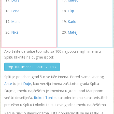
Dora
Mateo
Lena
Filip
Maris
Karlo
Nika
Matej
Ako želite da vidite top listu sa 100 najpopularnijih imena u
Splitu kliknite na dugme ispod:
top 100 imena u Splitu 2018 »
Split je poseban grad što se tiče imena. Pored svima znanog
Ante
tu je i
Duje
, kao verzija imena zaštitnika grada Splita -
Dujma, među najčešćim je imenima u gradu pod Marjanom
već tri desetljeća.
Roko
i
Toni
su također imena karakterističnih
pretežno u Splitu i okolici te su i ove godine među najčešćima.
Kad je riječ o djevojčicama, lista popularnosti se ne razlikuje