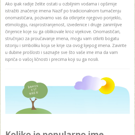
Ako ipak radije želite ostati u ozbiljnim vodama i opširnije
istražiti značenje imena Nazif po tradicionalnom tumačenju
onomastičara, pozivamo vas da otkrijete njegovo porijeklo,
etimologiju, rasprostranjenost, izvedenice i druge zanimljive
činjenice koje su ga oblikovale kroz vijekove. Onomastičari,
stručnjaci za proučavanje imena, mogu vam otkriti bogatu
istoriju i simboliku koja se krije iza ovog lijepog imena. Zavirite
u dubine prošlosti i saznajte sve što vaše ime ima da vam
ispriča o vašoj ličnosti i precima koji su ga nosili.
Koliko je popularno ime