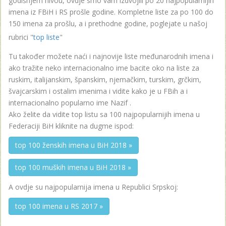
godišnjem nivou, ovdje smo vam izdvojili po 20 najpopularnijih
imena iz FBiH i RS prošle godine. Kompletne liste za po 100 do
150 imena za prošlu, a i prethodne godine, poglejate u našoj
rubrici "
top liste
"
Tu također možete naći i najnovije liste međunarodnih imena i
ako tražite neko internacionalno ime bacite oko na liste za
ruskim, italijanskim, španskim, njemačkim, turskim, grčkim,
švajcarskim i ostalim imenima i vidite kako je u FBih a i
internacionalno popularno ime Nazif .
Ako želite da vidite top listu sa 100 najpopularnijih imena u
Federaciji BiH kliknite na dugme ispod:
top 100 ženskih imena u BiH 2018 »
top 100 muških imena u BiH 2018 »
A ovdje su najpopularnija imena u Republici Srpskoj:
top 100 imena u RS 2017 »