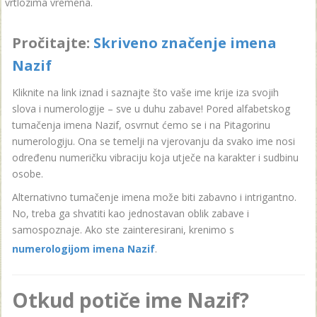
vrtlozima vremena.
Pročitajte:
Skriveno značenje imena
Nazif
Kliknite na link iznad i saznajte što vaše ime krije iza svojih
slova i numerologije – sve u duhu zabave! Pored alfabetskog
tumačenja imena Nazif, osvrnut ćemo se i na Pitagorinu
numerologiju. Ona se temelji na vjerovanju da svako ime nosi
određenu numeričku vibraciju koja utječe na karakter i sudbinu
osobe.
Alternativno tumačenje imena može biti zabavno i intrigantno.
No, treba ga shvatiti kao jednostavan oblik zabave i
samospoznaje. Ako ste zainteresirani, krenimo s
numerologijom imena Nazif
.
Otkud potiče ime Nazif?