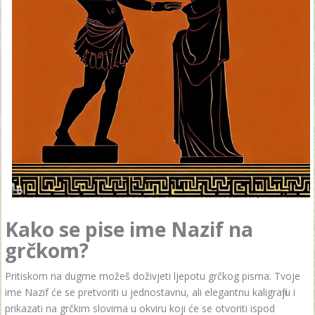
Kako se pise ime Nazif na
grčkom?
Pritiskom na dugme možeš doživjeti ljepotu grčkog pisma. Tvoje
ime Nazif će se pretvoriti u jednostavnu, ali elegantnu kaligrafiju i
prikazati na grčkim slovima u okviru koji će se otvoriti ispod