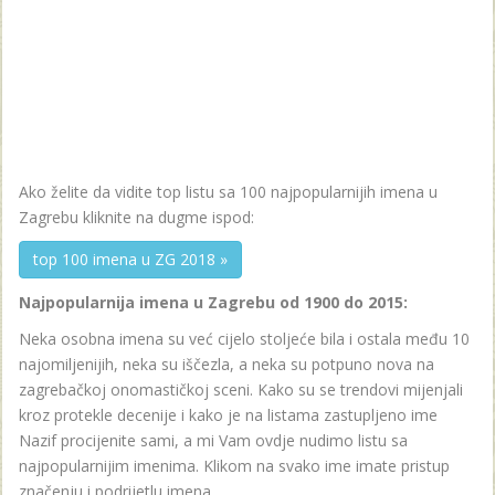
Ako želite da vidite top listu sa 100 najpopularnijih imena u
Zagrebu kliknite na dugme ispod:
top 100 imena u ZG 2018 »
Najpopularnija imena u Zagrebu od 1900 do 2015:
Neka osobna imena su već cijelo stoljeće bila i ostala među 10
najomiljenijih, neka su iščezla, a neka su potpuno nova na
zagrebačkoj onomastičkoj sceni. Kako su se trendovi mijenjali
kroz protekle decenije i kako je na listama zastupljeno ime
Nazif procijenite sami, a mi Vam ovdje nudimo listu sa
najpopularnijim imenima. Klikom na svako ime imate pristup
značenju i podrijetlu imena