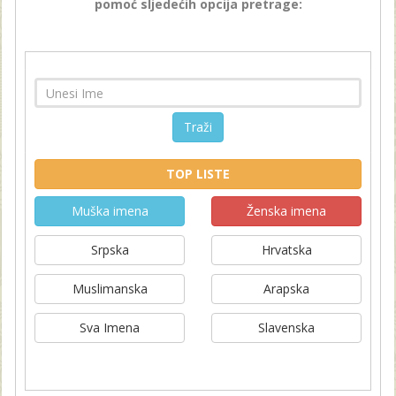
pomoć sljedećih opcija pretrage:
Traži
TOP LISTE
Muška imena
Ženska imena
Srpska
Hrvatska
Muslimanska
Arapska
Sva Imena
Slavenska