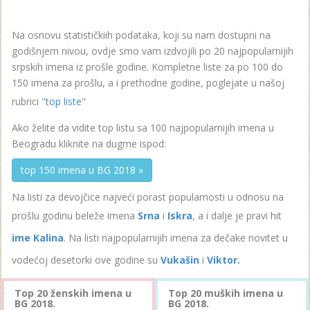
Na osnovu statističkiih podataka, koji su nam dostupni na
godišnjem nivou, ovdje smo vam izdvojili po 20 najpopularnijih
srpskih imena iz prošle godine. Kompletne liste za po 100 do
150 imena za prošlu, a i prethodne godine, poglejate u našoj
rubrici "
top liste
"
Ako želite da vidite top listu sa 100 najpopularnijih imena u
Beogradu kliknite na dugme ispod:
top 150 imena u BG 2018 »
Na listi za devojčice najveći porast popularnosti u odnosu na
prošlu godinu beleže imena
Srna
i
Iskra
, a i dalje je pravi hit
ime Kalina
. Na listi najpopularnijih imena za dečake novitet u
vodećoj desetorki ove godine su
Vukašin
i
Viktor.
Top 20 ženskih imena u
Top 20 muških imena u
BG 2018.
BG 2018.