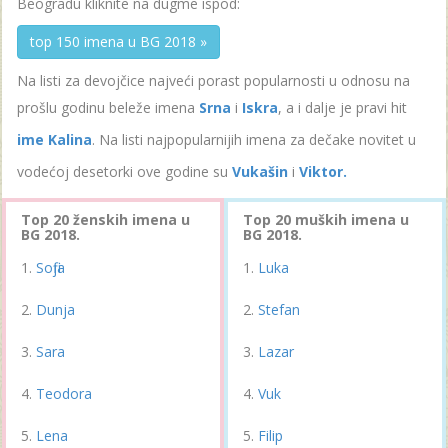
Beogradu kliknite na dugme ispod:
top 150 imena u BG 2018 »
Na listi za devojčice najveći porast popularnosti u odnosu na
prošlu godinu beleže imena
Srna
i
Iskra
, a i dalje je pravi hit
ime Kalina
. Na listi najpopularnijih imena za dečake novitet u
vodećoj desetorki ove godine su
Vukašin
i
Viktor.
Top 20 ženskih imena u
Top 20 muških imena u
BG 2018.
BG 2018.
Sofija
Luka
Dunja
Stefan
Sara
Lazar
Teodora
Vuk
Lena
Filip