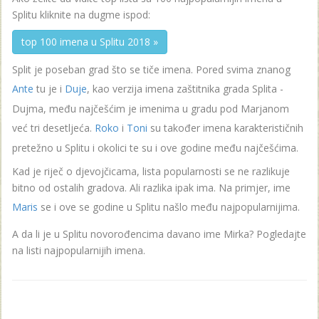
Splitu kliknite na dugme ispod:
top 100 imena u Splitu 2018 »
Split je poseban grad što se tiče imena. Pored svima znanog
Ante
tu je i
Duje
, kao verzija imena zaštitnika grada Splita -
Dujma, među najčešćim je imenima u gradu pod Marjanom
već tri desetljeća.
Roko
i
Toni
su također imena karakterističnih
pretežno u Splitu i okolici te su i ove godine među najčešćima.
Kad je riječ o djevojčicama, lista popularnosti se ne razlikuje
bitno od ostalih gradova. Ali razlika ipak ima. Na primjer, ime
Maris
se i ove se godine u Splitu našlo među najpopularnijima.
A da li je u Splitu novorođencima davano ime Mirka? Pogledajte
na listi najpopularnijih imena.