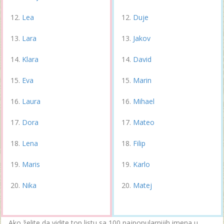
Lea
Duje
Lara
Jakov
Klara
David
Eva
Marin
Laura
Mihael
Dora
Mateo
Lena
Filip
Maris
Karlo
Nika
Matej
Ako želite da vidite top listu sa 100 najpopularnijih imena u