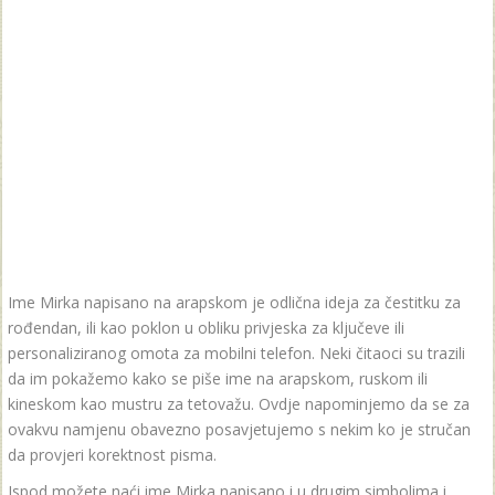
Ime Mirka napisano na arapskom je odlična ideja za čestitku za
rođendan, ili kao poklon u obliku privjeska za ključeve ili
personaliziranog omota za mobilni telefon. Neki čitaoci su trazili
da im pokažemo kako se piše ime na arapskom, ruskom ili
kineskom kao mustru za tetovažu. Ovdje napominjemo da se za
ovakvu namjenu obavezno posavjetujemo s nekim ko je stručan
da provjeri korektnost pisma.
Ispod možete naći ime Mirka napisano i u drugim simbolima i