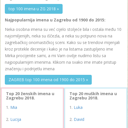
top 100 imena u ZG 2018 »
Najpopularnija imena u Zagrebu od 1900 do 2015:
Neka osobna imena su već cijelo stoljeće bila i ostala među 10
najomiljenijih, neka su iščezla, a neka su potpuno nova na
zagrebačkoj onomastičkoj sceni. Kako su se trendovi mijenjali
kroz protekle decenije i kako je na listama zastupljeno ime
Mirka procijenite sami, a mi Vam ovdje nudimo listu sa
najpopularnijim imenima. Klikom na svako ime imate pristup
značenju i podrijetlu imena
ZAGREB top 100 imena od 1900 do 2015 »
Top 20 ženskih imena u
Top 20 muških imena u
Zagrebu 2018.
Zagrebu 2018.
Mia
Luka
Lucija
David