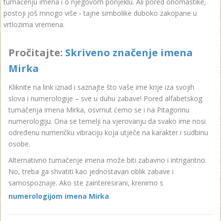
tumačenju imena i o njegovom porijeklu. Ali pored onomastike,
postoji još mnogo više - tajne simbolike duboko zakopane u
vrtlozima vremena.
Pročitajte:
Skriveno značenje imena
Mirka
Kliknite na link iznad i saznajte što vaše ime krije iza svojih
slova i numerologije – sve u duhu zabave! Pored alfabetskog
tumačenja imena Mirka, osvrnut ćemo se i na Pitagorinu
numerologiju. Ona se temelji na vjerovanju da svako ime nosi
određenu numeričku vibraciju koja utječe na karakter i sudbinu
osobe.
Alternativno tumačenje imena može biti zabavno i intrigantno.
No, treba ga shvatiti kao jednostavan oblik zabave i
samospoznaje. Ako ste zainteresirani, krenimo s
numerologijom imena Mirka
.