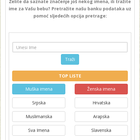
Želite da saznate značenje još nekog imena, ili tražite
ime za Vašu bebu? Pretražite našu banku podataka uz
pomoć sljedećih opcija pretrage:
Traži
TOP LISTE
Muška imena
Ženska imena
Srpska
Hrvatska
Muslimanska
Arapska
Sva Imena
Slavenska