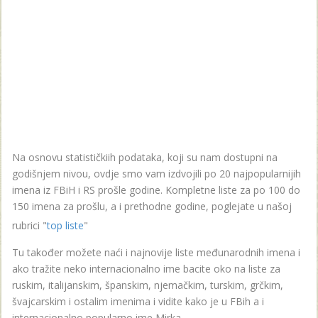
Na osnovu statističkiih podataka, koji su nam dostupni na
godišnjem nivou, ovdje smo vam izdvojili po 20 najpopularnijih
imena iz FBiH i RS prošle godine. Kompletne liste za po 100 do
150 imena za prošlu, a i prethodne godine, poglejate u našoj
rubrici "
top liste
"
Tu također možete naći i najnovije liste međunarodnih imena i
ako tražite neko internacionalno ime bacite oko na liste za
ruskim, italijanskim, španskim, njemačkim, turskim, grčkim,
švajcarskim i ostalim imenima i vidite kako je u FBih a i
internacionalno popularno ime Mirka .