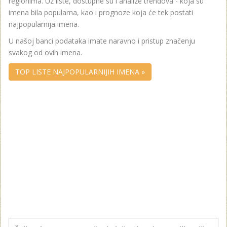
regionima. Uz liste, dostupne su i analize trendova - koja su
imena bila popularna, kao i prognoze koja će tek postati
najpopularnija imena.
U našoj banci podataka imate naravno i pristup značenju
svakog od ovih imena.
TOP LISTE NAJPOPULARNIJIH IMENA »