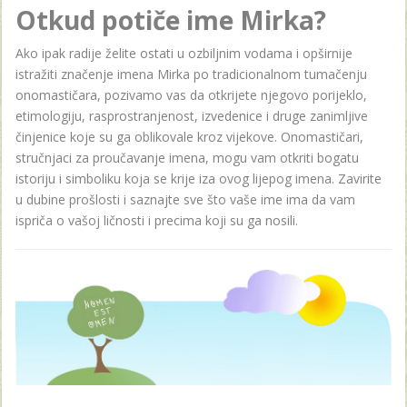
Otkud potiče ime Mirka?
Ako ipak radije želite ostati u ozbiljnim vodama i opširnije
istražiti značenje imena Mirka po tradicionalnom tumačenju
onomastičara, pozivamo vas da otkrijete njegovo porijeklo,
etimologiju, rasprostranjenost, izvedenice i druge zanimljive
činjenice koje su ga oblikovale kroz vijekove. Onomastičari,
stručnjaci za proučavanje imena, mogu vam otkriti bogatu
istoriju i simboliku koja se krije iza ovog lijepog imena. Zavirite
u dubine prošlosti i saznajte sve što vaše ime ima da vam
ispriča o vašoj ličnosti i precima koji su ga nosili.