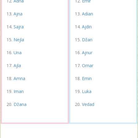
Adna
Emir
Ajna
Adian
Sajra
Ajdin
Nejla
Džan
Una
Ajnur
Ajla
Omar
Amna
Emin
Iman
Luka
Džana
Vedad