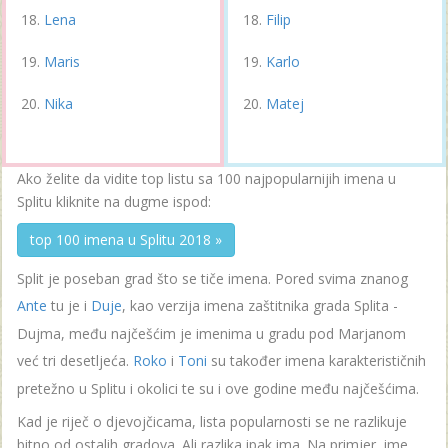
Lena
Filip
Maris
Karlo
Nika
Matej
Ako želite da vidite top listu sa 100 najpopularnijih imena u
Splitu kliknite na dugme ispod:
top 100 imena u Splitu 2018 »
Split je poseban grad što se tiče imena. Pored svima znanog
Ante
tu je i
Duje
, kao verzija imena zaštitnika grada Splita -
Dujma, među najčešćim je imenima u gradu pod Marjanom
već tri desetljeća.
Roko
i
Toni
su također imena karakterističnih
pretežno u Splitu i okolici te su i ove godine među najčešćima.
Kad je riječ o djevojčicama, lista popularnosti se ne razlikuje
bitno od ostalih gradova. Ali razlika ipak ima. Na primjer, ime