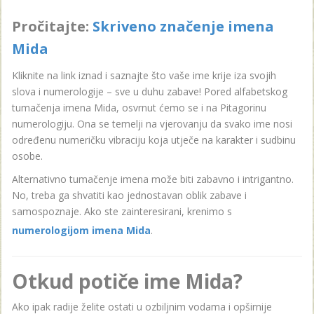
Pročitajte:
Skriveno značenje imena
Mida
Kliknite na link iznad i saznajte što vaše ime krije iza svojih
slova i numerologije – sve u duhu zabave! Pored alfabetskog
tumačenja imena Mida, osvrnut ćemo se i na Pitagorinu
numerologiju. Ona se temelji na vjerovanju da svako ime nosi
određenu numeričku vibraciju koja utječe na karakter i sudbinu
osobe.
Alternativno tumačenje imena može biti zabavno i intrigantno.
No, treba ga shvatiti kao jednostavan oblik zabave i
samospoznaje. Ako ste zainteresirani, krenimo s
numerologijom imena Mida
.
Otkud potiče ime Mida?
Ako ipak radije želite ostati u ozbiljnim vodama i opširnije