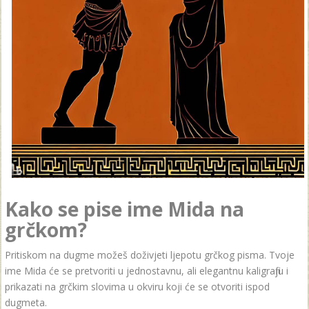
Kako se pise ime Mida na
grčkom?
Pritiskom na dugme možeš doživjeti ljepotu grčkog pisma. Tvoje
ime Mida će se pretvoriti u jednostavnu, ali elegantnu kaligrafiju i
prikazati na grčkim slovima u okviru koji će se otvoriti ispod
dugmeta.