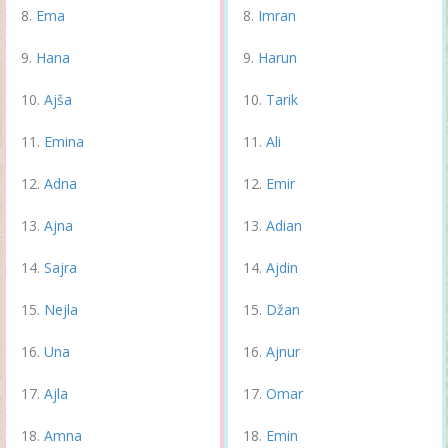
Ema
Imran
Hana
Harun
Ajša
Tarik
Emina
Ali
Adna
Emir
Ajna
Adian
Sajra
Ajdin
Nejla
Džan
Una
Ajnur
Ajla
Omar
Amna
Emin