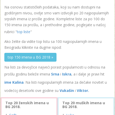
Na osnovu statističkiih podataka, koji su nam dostupni na
godišnjem nivou, ovdje smo vam izdvojili po 20 najpopularnijih
srpskih imena iz prošle godine. Kompletne liste za po 100 do
150 imena za prošlu, a i prethodne godine, poglejate u našoj
rubrici "
top liste
"
Ako želite da vidite top listu sa 100 najpopularnijih imena u
Beogradu kliknite na dugme ispod:
top 150 imena u BG 2018 »
Na listi za devojčice najveći porast popularnosti u odnosu na
prošlu godinu beleže imena
Srna
i
Iskra
, a i dalje je pravi hit
ime Kalina
. Na listi najpopularnijih imena za dečake novitet u
vodećoj desetorki ove godine su
Vukašin
i
Viktor.
Top 20 ženskih imena u
Top 20 muških imena u
BG 2018.
BG 2018.