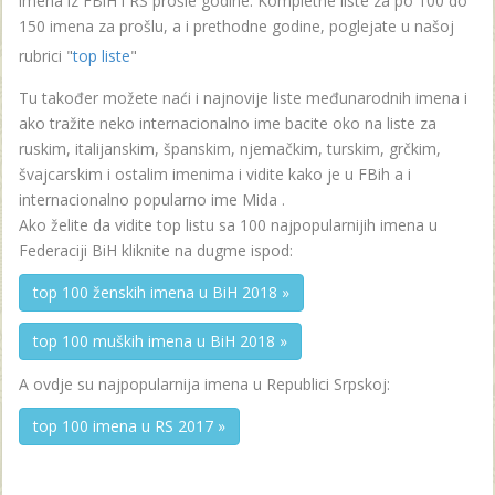
imena iz FBiH i RS prošle godine. Kompletne liste za po 100 do
150 imena za prošlu, a i prethodne godine, poglejate u našoj
rubrici "
top liste
"
Tu također možete naći i najnovije liste međunarodnih imena i
ako tražite neko internacionalno ime bacite oko na liste za
ruskim, italijanskim, španskim, njemačkim, turskim, grčkim,
švajcarskim i ostalim imenima i vidite kako je u FBih a i
internacionalno popularno ime Mida .
Ako želite da vidite top listu sa 100 najpopularnijih imena u
Federaciji BiH kliknite na dugme ispod:
top 100 ženskih imena u BiH 2018 »
top 100 muških imena u BiH 2018 »
A ovdje su najpopularnija imena u Republici Srpskoj:
top 100 imena u RS 2017 »