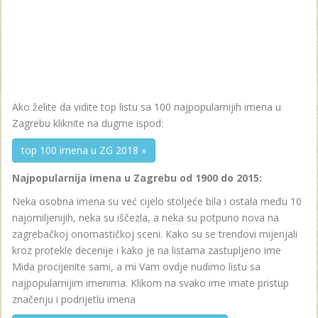
Ako želite da vidite top listu sa 100 najpopularnijih imena u
Zagrebu kliknite na dugme ispod:
top 100 imena u ZG 2018 »
Najpopularnija imena u Zagrebu od 1900 do 2015:
Neka osobna imena su već cijelo stoljeće bila i ostala među 10
najomiljenijih, neka su iščezla, a neka su potpuno nova na
zagrebačkoj onomastičkoj sceni. Kako su se trendovi mijenjali
kroz protekle decenije i kako je na listama zastupljeno ime
Mida procijenite sami, a mi Vam ovdje nudimo listu sa
najpopularnijim imenima. Klikom na svako ime imate pristup
značenju i podrijetlu imena