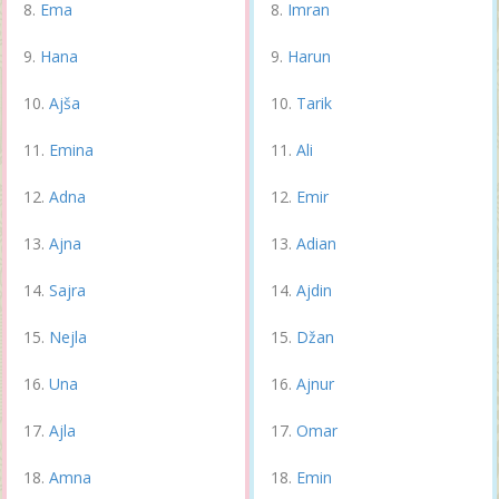
Ema
Imran
Hana
Harun
Ajša
Tarik
Emina
Ali
Adna
Emir
Ajna
Adian
Sajra
Ajdin
Nejla
Džan
Una
Ajnur
Ajla
Omar
Amna
Emin