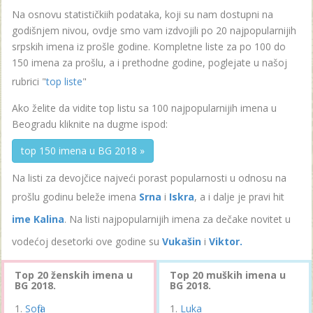
Na osnovu statističkiih podataka, koji su nam dostupni na
godišnjem nivou, ovdje smo vam izdvojili po 20 najpopularnijih
srpskih imena iz prošle godine. Kompletne liste za po 100 do
150 imena za prošlu, a i prethodne godine, poglejate u našoj
rubrici "
top liste
"
Ako želite da vidite top listu sa 100 najpopularnijih imena u
Beogradu kliknite na dugme ispod:
top 150 imena u BG 2018 »
Na listi za devojčice najveći porast popularnosti u odnosu na
prošlu godinu beleže imena
Srna
i
Iskra
, a i dalje je pravi hit
ime Kalina
. Na listi najpopularnijih imena za dečake novitet u
vodećoj desetorki ove godine su
Vukašin
i
Viktor.
Top 20 ženskih imena u
Top 20 muških imena u
BG 2018.
BG 2018.
Sofija
Luka