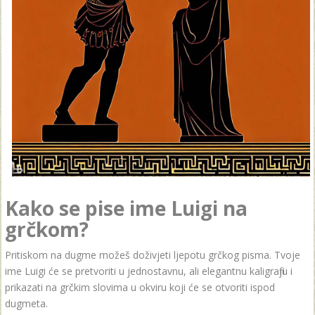
Kako se pise ime Luigi na
grčkom?
Pritiskom na dugme možeš doživjeti ljepotu grčkog pisma. Tvoje
ime Luigi će se pretvoriti u jednostavnu, ali elegantnu kaligrafiju i
prikazati na grčkim slovima u okviru koji će se otvoriti ispod
dugmeta.