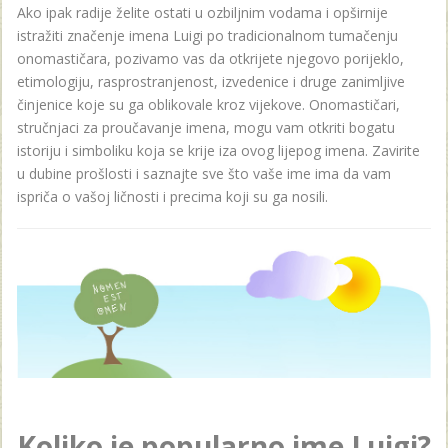
Ako ipak radije želite ostati u ozbiljnim vodama i opširnije
istražiti značenje imena Luigi po tradicionalnom tumačenju
onomastičara, pozivamo vas da otkrijete njegovo porijeklo,
etimologiju, rasprostranjenost, izvedenice i druge zanimljive
činjenice koje su ga oblikovale kroz vijekove. Onomastičari,
stručnjaci za proučavanje imena, mogu vam otkriti bogatu
istoriju i simboliku koja se krije iza ovog lijepog imena. Zavirite
u dubine prošlosti i saznajte sve što vaše ime ima da vam
ispriča o vašoj ličnosti i precima koji su ga nosili.
Koliko je popularno ime Luigi?