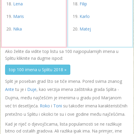
Lena
Filip
Maris
Karlo
Nika
Matej
Ako želite da vidite top listu sa 100 najpopularnijih imena u
Splitu kliknite na dugme ispod:
top 100 imena u Splitu 2018 »
Split je poseban grad što se tiče imena. Pored svima znanog
Ante
tu je i
Duje
, kao verzija imena zaštitnika grada Splita -
Dujma, među najčešćim je imenima u gradu pod Marjanom
već tri desetljeća.
Roko
i
Toni
su također imena karakterističnih
pretežno u Splitu i okolici te su i ove godine među najčešćima.
Kad je riječ o djevojčicama, lista popularnosti se ne razlikuje
bitno od ostalih gradova. Ali razlika ipak ima. Na primjer, ime