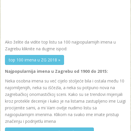
Ako želite da vidite top listu sa 100 najpopularnijih imena u
Zagrebu kliknite na dugme ispod:
top 100 imena u ZG 2018 »
Najpopularnija imena u Zagrebu od 1900 do 2015:
Neka osobna imena su već cijelo stoljeće bila i ostala među 10
najomiljenijih, neka su iščezla, a neka su potpuno nova na
zagrebačkoj onomastičkoj sceni. Kako su se trendovi mijenjali
kroz protekle decenije i kako je na listama zastupljeno ime Luigi
procijenite sami, a mi Vam ovdje nudimo listu sa
najpopularnijim imenima. Klikom na svako ime imate pristup
značenju i podrijetlu imena