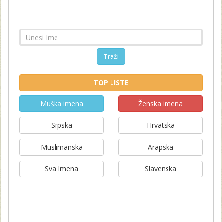
Traži
TOP LISTE
Muška imena
Ženska imena
Srpska
Hrvatska
Muslimanska
Arapska
Sva Imena
Slavenska