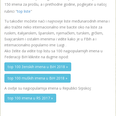
150 imena za prošlu, a i prethodne godine, poglejate u našoj
rubrici "
top liste
"
Tu također možete naći i najnovije liste međunarodnih imena i
ako tražite neko internacionalno ime bacite oko na liste za
ruskim, italijanskim, španskim, njemačkim, turskim, grčkim,
švajcarskim i ostalim imenima i vidite kako je u FBih a i
internacionalno popularno ime Luigi .
Ako želite da vidite top listu sa 100 najpopularnijih imena u
Federaciji BiH kliknite na dugme ispod:
top 100 ženskih imena u BiH 2018 »
top 100 muških imena u BiH 2018 »
A ovdje su najpopularnija imena u Republici Srpskoj:
top 100 imena u RS 2017 »