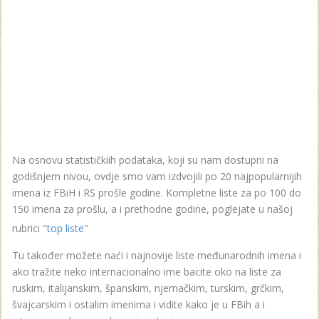
Na osnovu statističkiih podataka, koji su nam dostupni na
godišnjem nivou, ovdje smo vam izdvojili po 20 najpopularnijih
imena iz FBiH i RS prošle godine. Kompletne liste za po 100 do
150 imena za prošlu, a i prethodne godine, poglejate u našoj
rubrici "
top liste
"
Tu također možete naći i najnovije liste međunarodnih imena i
ako tražite neko internacionalno ime bacite oko na liste za
ruskim, italijanskim, španskim, njemačkim, turskim, grčkim,
švajcarskim i ostalim imenima i vidite kako je u FBih a i