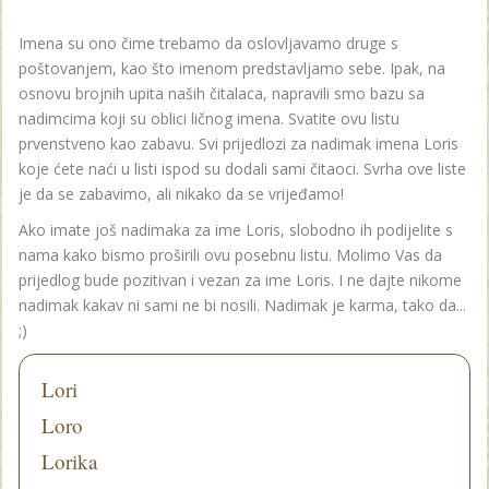
Imena su ono čime trebamo da oslovljavamo druge s
poštovanjem, kao što imenom predstavljamo sebe. Ipak, na
osnovu brojnih upita naših čitalaca, napravili smo bazu sa
nadimcima koji su oblici ličnog imena. Svatite ovu listu
prvenstveno kao zabavu. Svi prijedlozi za nadimak imena Loris
koje ćete naći u listi ispod su dodali sami čitaoci. Svrha ove liste
je da se zabavimo, ali nikako da se vrijeđamo!
Ako imate još nadimaka za ime Loris, slobodno ih podijelite s
nama kako bismo proširili ovu posebnu listu. Molimo Vas da
prijedlog bude pozitivan i vezan za ime Loris. I ne dajte nikome
nadimak kakav ni sami ne bi nosili. Nadimak je karma, tako da...
;)
Lori
Loro
Lorika