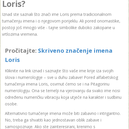
Loris?
Iznad ste saznali što znači ime Loris prema tradicionalnom
tumačenju imena i o njegovom porijeklu. Ali pored onomastike,
postoji još mnogo više - tajne simbolike duboko zakopane u
vrtlozima vremena.
Pročitajte:
Skriveno značenje imena
Loris
Kliknite na link iznad i saznajte što vaše ime krije iza svojih
slova i numerologije – sve u duhu zabave! Pored alfabetskog
tumačenja imena Loris, osvrnut ćemo se i na Pitagorinu
numerologiju. Ona se temelji na vjerovanju da svako ime nosi
određenu numeričku vibraciju koja utječe na karakter i sudbinu
osobe.
Alternativno tumačenje imena može biti zabavno i intrigantno.
No, treba ga shvatiti kao jednostavan oblik zabave i
samospoznaje. Ako ste zainteresirani, krenimo s