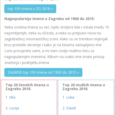
top 100 imena u ZG 2018 »
Najpopularnija imena u Zagrebu od 1900 do 2015:
Neka osobna imena su već cijelo stoljeće bila i ostala među 10
najomiljenijih, neka su iščezla, a neka su potpuno nova na
zagrebačkoj onomastičkoj sceni. Kako su se trendovi mijenjali
kroz protekle decenije i kako je na listama zastupljeno ime
Loris procijenite sami, a mi Vam ovdje nudimo listu sa
najpopularnijim imenima. Klikom na svako ime imate pristup
značenju i podrijetlu imena
ZAGREB top 100 imena od 1900 do 2015 »
Top 20 ženskih imena u
Top 20 muških imena u
Zagrebu 2018.
Zagrebu 2018.
Mia
Luka
Lucija
David