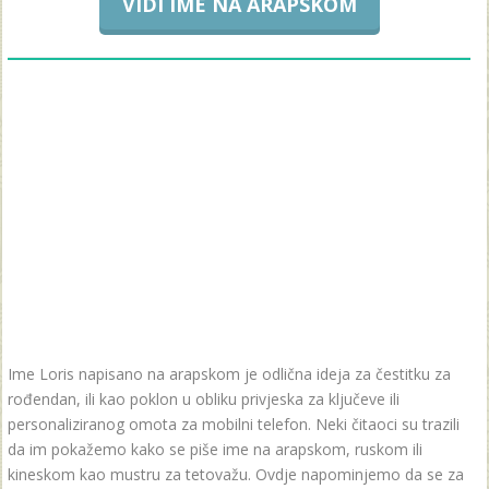
VIDI IME NA ARAPSKOM
Ime Loris napisano na arapskom je odlična ideja za čestitku za
rođendan, ili kao poklon u obliku privjeska za ključeve ili
personaliziranog omota za mobilni telefon. Neki čitaoci su trazili
da im pokažemo kako se piše ime na arapskom, ruskom ili
kineskom kao mustru za tetovažu. Ovdje napominjemo da se za