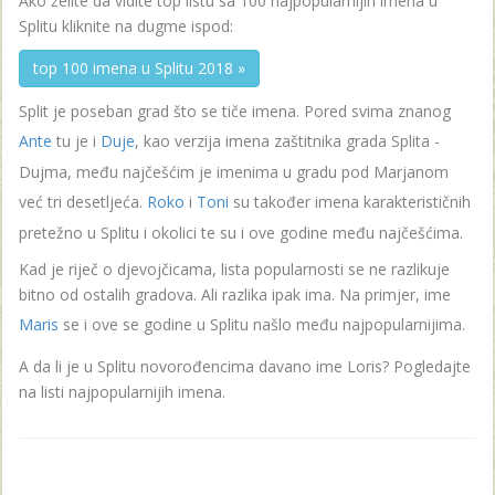
Ako želite da vidite top listu sa 100 najpopularnijih imena u
Splitu kliknite na dugme ispod:
top 100 imena u Splitu 2018 »
Split je poseban grad što se tiče imena. Pored svima znanog
Ante
tu je i
Duje
, kao verzija imena zaštitnika grada Splita -
Dujma, među najčešćim je imenima u gradu pod Marjanom
već tri desetljeća.
Roko
i
Toni
su također imena karakterističnih
pretežno u Splitu i okolici te su i ove godine među najčešćima.
Kad je riječ o djevojčicama, lista popularnosti se ne razlikuje
bitno od ostalih gradova. Ali razlika ipak ima. Na primjer, ime
Maris
se i ove se godine u Splitu našlo među najpopularnijima.
A da li je u Splitu novorođencima davano ime Loris? Pogledajte
na listi najpopularnijih imena.