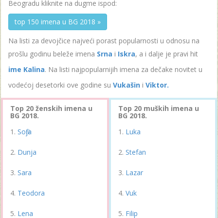
Beogradu kliknite na dugme ispod:
top 150 imena u BG 2018 »
Na listi za devojčice najveći porast popularnosti u odnosu na
prošlu godinu beleže imena
Srna
i
Iskra
, a i dalje je pravi hit
ime Kalina
. Na listi najpopularnijih imena za dečake novitet u
vodećoj desetorki ove godine su
Vukašin
i
Viktor.
Top 20 ženskih imena u
Top 20 muških imena u
BG 2018.
BG 2018.
Sofija
Luka
Dunja
Stefan
Sara
Lazar
Teodora
Vuk
Lena
Filip