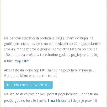
Na osnovu statističkiih podataka, koji su nam dostupni na
godišnjem nivou, ovdje smo vam izdvojili po 20 najpopularnijih
srpskih imena iz prošle godine. Kompletne liste za po 100 do
150 imena za prošlu, a i prethodne godine, poglejate u našoj
rubrici "
top liste
"
Ako želite da vidite top listu sa 100 najpopularnijih imena u
Beogradu kliknite na dugme ispod:
top 150 imena u BG 2018 »
Na listi za devojčice najveći porast popularnosti u odnosu na
prošlu godinu beleže imena
Srna
i
Iskra
, a i dalje je pravi hit