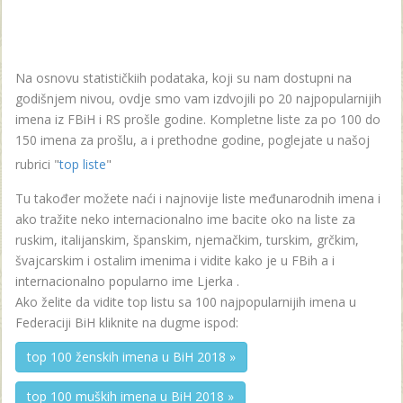
Na osnovu statističkiih podataka, koji su nam dostupni na
godišnjem nivou, ovdje smo vam izdvojili po 20 najpopularnijih
imena iz FBiH i RS prošle godine. Kompletne liste za po 100 do
150 imena za prošlu, a i prethodne godine, poglejate u našoj
rubrici "
top liste
"
Tu također možete naći i najnovije liste međunarodnih imena i
ako tražite neko internacionalno ime bacite oko na liste za
ruskim, italijanskim, španskim, njemačkim, turskim, grčkim,
švajcarskim i ostalim imenima i vidite kako je u FBih a i
internacionalno popularno ime Ljerka .
Ako želite da vidite top listu sa 100 najpopularnijih imena u
Federaciji BiH kliknite na dugme ispod:
top 100 ženskih imena u BiH 2018 »
top 100 muških imena u BiH 2018 »