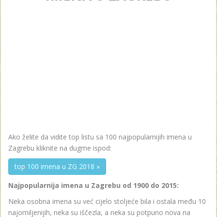
Ako želite da vidite top listu sa 100 najpopularnijih imena u
Zagrebu kliknite na dugme ispod:
top 100 imena u ZG 2018 »
Najpopularnija imena u Zagrebu od 1900 do 2015:
Neka osobna imena su već cijelo stoljeće bila i ostala među 10
najomiljenijih, neka su iščezla, a neka su potpuno nova na