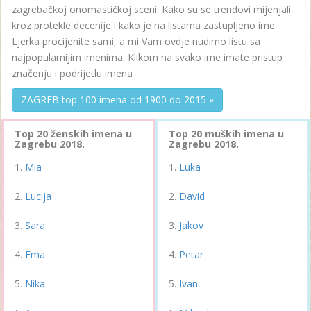
zagrebačkoj onomastičkoj sceni. Kako su se trendovi mijenjali
kroz protekle decenije i kako je na listama zastupljeno ime
Ljerka procijenite sami, a mi Vam ovdje nudimo listu sa
najpopularnijim imenima. Klikom na svako ime imate pristup
značenju i podrijetlu imena
ZAGREB top 100 imena od 1900 do 2015 »
Top 20 ženskih imena u
Top 20 muških imena u
Zagrebu 2018.
Zagrebu 2018.
Mia
Luka
Lucija
David
Sara
Jakov
Ema
Petar
Nika
Ivan