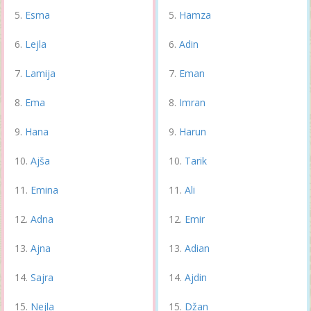
Esma
Hamza
Lejla
Adin
Lamija
Eman
Ema
Imran
Hana
Harun
Ajša
Tarik
Emina
Ali
Adna
Emir
Ajna
Adian
Sajra
Ajdin
Nejla
Džan