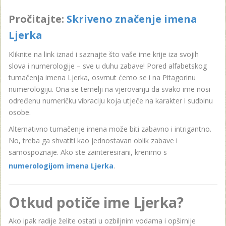
Pročitajte:
Skriveno značenje imena
Ljerka
Kliknite na link iznad i saznajte što vaše ime krije iza svojih
slova i numerologije – sve u duhu zabave! Pored alfabetskog
tumačenja imena Ljerka, osvrnut ćemo se i na Pitagorinu
numerologiju. Ona se temelji na vjerovanju da svako ime nosi
određenu numeričku vibraciju koja utječe na karakter i sudbinu
osobe.
Alternativno tumačenje imena može biti zabavno i intrigantno.
No, treba ga shvatiti kao jednostavan oblik zabave i
samospoznaje. Ako ste zainteresirani, krenimo s
numerologijom imena Ljerka
.
Otkud potiče ime Ljerka?
Ako ipak radije želite ostati u ozbiljnim vodama i opširnije