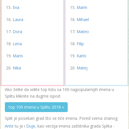
Eva
Marin
Laura
Mihael
Dora
Mateo
Lena
Filip
Maris
Karlo
Nika
Matej
Ako želite da vidite top listu sa 100 najpopularnijih imena u
Splitu kliknite na dugme ispod:
top 100 imena u Splitu 2018 »
Split je poseban grad što se tiče imena. Pored svima znanog
Ante
tu je i
Duje
, kao verzija imena zaštitnika grada Splita -