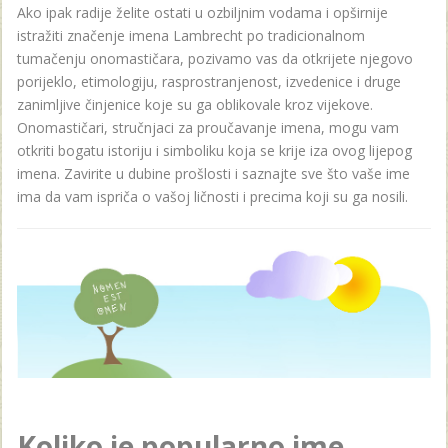
Ako ipak radije želite ostati u ozbiljnim vodama i opširnije
istražiti značenje imena Lambrecht po tradicionalnom
tumačenju onomastičara, pozivamo vas da otkrijete njegovo
porijeklo, etimologiju, rasprostranjenost, izvedenice i druge
zanimljive činjenice koje su ga oblikovale kroz vijekove.
Onomastičari, stručnjaci za proučavanje imena, mogu vam
otkriti bogatu istoriju i simboliku koja se krije iza ovog lijepog
imena. Zavirite u dubine prošlosti i saznajte sve što vaše ime
ima da vam ispriča o vašoj ličnosti i precima koji su ga nosili.
Koliko je popularno ime