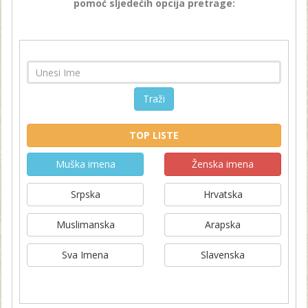
pomoć sljedećih opcija pretrage:
Traži
TOP LISTE
Muška imena
Ženska imena
Srpska
Hrvatska
Muslimanska
Arapska
Sva Imena
Slavenska