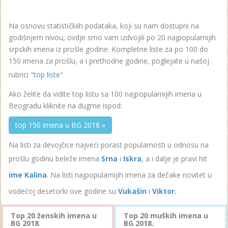
Na osnovu statističkiih podataka, koji su nam dostupni na
godišnjem nivou, ovdje smo vam izdvojili po 20 najpopularnijih
srpskih imena iz prošle godine. Kompletne liste za po 100 do
150 imena za prošlu, a i prethodne godine, poglejate u našoj
rubrici "
top liste
"
Ako želite da vidite top listu sa 100 najpopularnijih imena u
Beogradu kliknite na dugme ispod:
top 150 imena u BG 2018 »
Na listi za devojčice najveći porast popularnosti u odnosu na
prošlu godinu beleže imena
Srna
i
Iskra
, a i dalje je pravi hit
ime Kalina
. Na listi najpopularnijih imena za dečake novitet u
vodećoj desetorki ove godine su
Vukašin
i
Viktor.
Top 20 ženskih imena u
Top 20 muških imena u
BG 2018.
BG 2018.