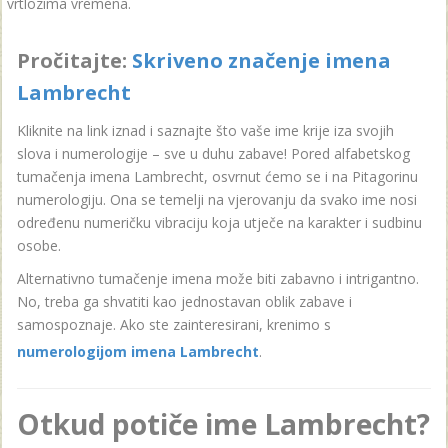
vrtlozima vremena.
Pročitajte:
Skriveno značenje imena
Lambrecht
Kliknite na link iznad i saznajte što vaše ime krije iza svojih
slova i numerologije – sve u duhu zabave! Pored alfabetskog
tumačenja imena Lambrecht, osvrnut ćemo se i na Pitagorinu
numerologiju. Ona se temelji na vjerovanju da svako ime nosi
određenu numeričku vibraciju koja utječe na karakter i sudbinu
osobe.
Alternativno tumačenje imena može biti zabavno i intrigantno.
No, treba ga shvatiti kao jednostavan oblik zabave i
samospoznaje. Ako ste zainteresirani, krenimo s
numerologijom imena Lambrecht
.
Otkud potiče ime Lambrecht?