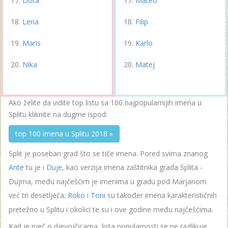
Dora
Mateo
Lena
Filip
Maris
Karlo
Nika
Matej
Ako želite da vidite top listu sa 100 najpopularnijih imena u
Splitu kliknite na dugme ispod:
top 100 imena u Splitu 2018 »
Split je poseban grad što se tiče imena. Pored svima znanog
Ante
tu je i
Duje
, kao verzija imena zaštitnika grada Splita -
Dujma, među najčešćim je imenima u gradu pod Marjanom
već tri desetljeća.
Roko
i
Toni
su također imena karakterističnih
pretežno u Splitu i okolici te su i ove godine među najčešćima.
Kad je riječ o djevojčicama, lista popularnosti se ne razlikuje