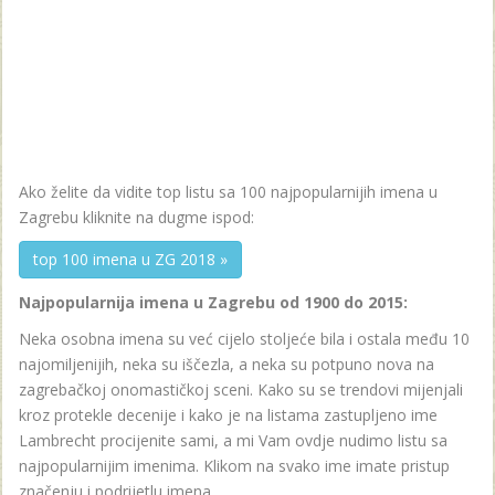
Ako želite da vidite top listu sa 100 najpopularnijih imena u
Zagrebu kliknite na dugme ispod:
top 100 imena u ZG 2018 »
Najpopularnija imena u Zagrebu od 1900 do 2015:
Neka osobna imena su već cijelo stoljeće bila i ostala među 10
najomiljenijih, neka su iščezla, a neka su potpuno nova na
zagrebačkoj onomastičkoj sceni. Kako su se trendovi mijenjali
kroz protekle decenije i kako je na listama zastupljeno ime
Lambrecht procijenite sami, a mi Vam ovdje nudimo listu sa
najpopularnijim imenima. Klikom na svako ime imate pristup
značenju i podrijetlu imena