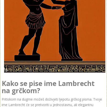
Kako se pise ime Lambrecht
na grčkom?
Pritiskom na dugme možeš doživjeti ljepotu grčkog pisma. Tvoje
ime Lambrecht će se pretvoriti u jednostavnu, ali elegantnu