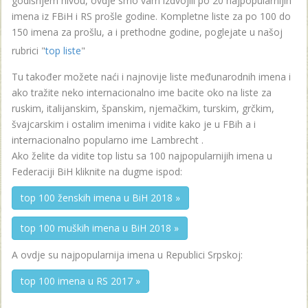
godišnjem nivou, ovdje smo vam izdvojili po 20 najpopularnijih
imena iz FBiH i RS prošle godine. Kompletne liste za po 100 do
150 imena za prošlu, a i prethodne godine, poglejate u našoj
rubrici "
top liste
"
Tu također možete naći i najnovije liste međunarodnih imena i
ako tražite neko internacionalno ime bacite oko na liste za
ruskim, italijanskim, španskim, njemačkim, turskim, grčkim,
švajcarskim i ostalim imenima i vidite kako je u FBih a i
internacionalno popularno ime Lambrecht .
Ako želite da vidite top listu sa 100 najpopularnijih imena u
Federaciji BiH kliknite na dugme ispod:
top 100 ženskih imena u BiH 2018 »
top 100 muških imena u BiH 2018 »
A ovdje su najpopularnija imena u Republici Srpskoj:
top 100 imena u RS 2017 »