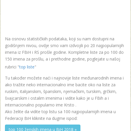
Na osnovu statističkiih podataka, koji su nam dostupni na
godišnjem nivou, ovdje smo vam izdvojili po 20 najpopularnijih
imena iz FBiH i RS prošle godine. Kompletne liste za po 100 do
150 imena za prošlu, a i prethodne godine, poglejate u našoj
rubrici "
top liste
"
Tu također možete naći i najnovije liste međunarodnih imena i
ako tražite neko internacionalno ime bacite oko na liste za
ruskim, italijanskim, španskim, njemačkim, turskim, grčkim,
švajcarskim i ostalim imenima i vidite kako je u FBih a i
internacionalno popularno ime Krsto .
Ako želite da vidite top listu sa 100 najpopularnijih imena u
Federaciji BiH kliknite na dugme ispod:
top 100 ženskih imena u BiH 2018 »