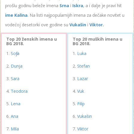
prošlu godinu beleže imena
Srna
i
Iskra
, a i dalje je pravi hit
ime Kalina
. Na listi najpopularnijih imena za dečake novitet u
vodećoj desetorki ove godine su
Vukašin
i
Viktor.
Top 20 ženskih imena u
Top 20 muških imena u
BG 2018.
BG 2018.
Sofija
Luka
Dunja
Stefan
Sara
Lazar
Teodora
Vuk
Lena
Filip
Ana
Vukašin
Mila
Viktor