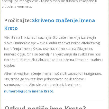
postoji još mnogo više - tajne simbolike duboko zakopane u
vrtlozima vremena.
Pročitajte:
Skriveno značenje imena
Krsto
Kliknite na link iznad i saznajte što vaše ime krije iza svojih
slova i numerologije – sve u duhu zabave! Pored alfabetskog
tumačenja imena Krsto, osvrnut ćemo se i na Pitagorinu
numerologiju. Ona se temelji na vjerovanju da svako ime nosi
određenu numeričku vibraciju koja utječe na karakter i sudbinu
osobe.
Alternativno tumačenje imena može biti zabavno i intrigantno.
No, treba ga shvatiti kao jednostavan oblik zabave i
samospoznaje. Ako ste zainteresirani, krenimo s
numerologijom imena Krsto
.
Otkud potiče ime Krsto?