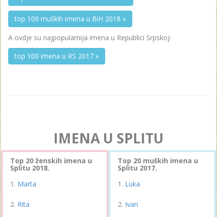
top 100 muških imena u BiH 2018 »
A ovdje su najpopularnija imena u Republici Srpskoj:
top 100 imena u RS 2017 »
IMENA U SPLITU
Top 20 ženskih imena u
Top 20 muških imena u
Splitu 2018.
Splitu 2017.
Marta
Luka
Rita
Ivan