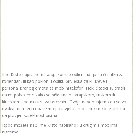
Ime Krsto napisano na arapskom je odlična ideja za čestitku za
rođendan, ili kao poklon u obliku privjeska za ključeve ili
personaliziranog omota za mobilni telefon. Neki čitaoci su trazili
da im pokažemo kako se piše ime na arapskom, ruskom ili
kineskom kao mustru za tetovažu. Ovdje napominjemo da se za
ovakvu namjenu obavezno posavjetujemo s nekim ko je stručan
da provjeri korektnost pisma.
Ispod možete naći ime Krsto napisano i u drugim simbolima i
pismima.