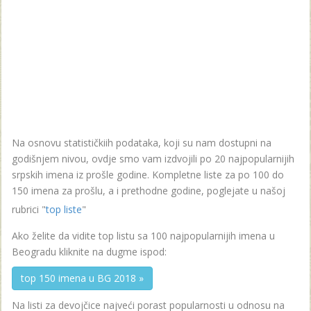
Na osnovu statističkiih podataka, koji su nam dostupni na
godišnjem nivou, ovdje smo vam izdvojili po 20 najpopularnijih
srpskih imena iz prošle godine. Kompletne liste za po 100 do
150 imena za prošlu, a i prethodne godine, poglejate u našoj
rubrici "
top liste
"
Ako želite da vidite top listu sa 100 najpopularnijih imena u
Beogradu kliknite na dugme ispod:
top 150 imena u BG 2018 »
Na listi za devojčice najveći porast popularnosti u odnosu na