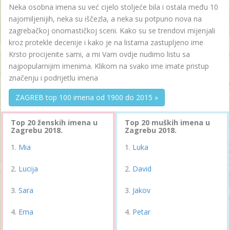
Neka osobna imena su već cijelo stoljeće bila i ostala među 10
najomiljenijih, neka su iščezla, a neka su potpuno nova na
zagrebačkoj onomastičkoj sceni. Kako su se trendovi mijenjali
kroz protekle decenije i kako je na listama zastupljeno ime
Krsto procijenite sami, a mi Vam ovdje nudimo listu sa
najpopularnijim imenima. Klikom na svako ime imate pristup
značenju i podrijetlu imena
ZAGREB top 100 imena od 1900 do 2015 »
Top 20 ženskih imena u
Top 20 muških imena u
Zagrebu 2018.
Zagrebu 2018.
Mia
Luka
Lucija
David
Sara
Jakov
Ema
Petar