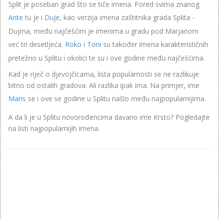
Split je poseban grad što se tiče imena. Pored svima znanog
Ante
tu je i
Duje
, kao verzija imena zaštitnika grada Splita -
Dujma, među najčešćim je imenima u gradu pod Marjanom
već tri desetljeća.
Roko
i
Toni
su također imena karakterističnih
pretežno u Splitu i okolici te su i ove godine među najčešćima.
Kad je riječ o djevojčicama, lista popularnosti se ne razlikuje
bitno od ostalih gradova. Ali razlika ipak ima. Na primjer, ime
Maris
se i ove se godine u Splitu našlo među najpopularnijima.
A da li je u Splitu novorođencima davano ime Krsto? Pogledajte
na listi najpopularnijih imena.