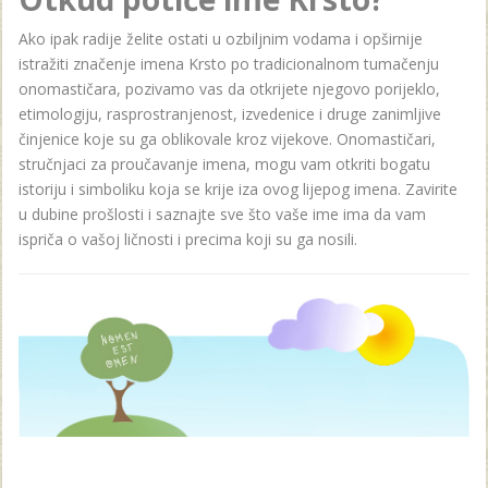
Ako ipak radije želite ostati u ozbiljnim vodama i opširnije
istražiti značenje imena Krsto po tradicionalnom tumačenju
onomastičara, pozivamo vas da otkrijete njegovo porijeklo,
etimologiju, rasprostranjenost, izvedenice i druge zanimljive
činjenice koje su ga oblikovale kroz vijekove. Onomastičari,
stručnjaci za proučavanje imena, mogu vam otkriti bogatu
istoriju i simboliku koja se krije iza ovog lijepog imena. Zavirite
u dubine prošlosti i saznajte sve što vaše ime ima da vam
ispriča o vašoj ličnosti i precima koji su ga nosili.