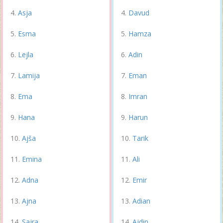
Asja
Davud
Esma
Hamza
Lejla
Adin
Lamija
Eman
Ema
Imran
Hana
Harun
Ajša
Tarik
Emina
Ali
Adna
Emir
Ajna
Adian
Sajra
Ajdin