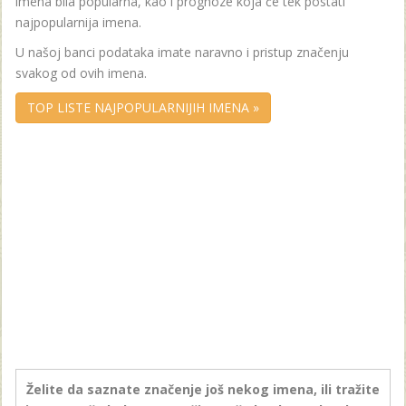
imena bila popularna, kao i prognoze koja će tek postati
najpopularnija imena.
U našoj banci podataka imate naravno i pristup značenju
svakog od ovih imena.
TOP LISTE NAJPOPULARNIJIH IMENA »
Želite da saznate značenje još nekog imena, ili tražite