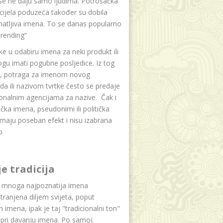
se ne daju samo ljudima. Potrošačka
i cijela poduzeća također su dobila
atljiva imena. To se danas popularno
rending“
e u odabiru imena za neki produkt ili
ogu imati pogubne posljedice. Iz tog
a, potraga za imenom novog
da ili nazivom tvrtke često se predaje
onalnim agencijama za nazive. Čak i
čka imena, pseudonimi ili politička
maju poseban efekt i nisu izabrana
o
je tradicija
u mnoga najpoznatija imena
tranjena diljem svijeta, poput
ih imena, ipak je taj "tradicionalni ton"
 pri davanju imena. Po samoj