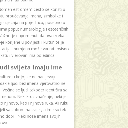
Nomen est omen" često se koristi u
tu proučavanja imena, simbolike i
g utjecaja na pojedinca, posebno u
ima poput numerologije i ezoteričnih
 Važno je napomenuti da ova izreka
e korijene u povijesti i kulturi te je
etacija i primjena može varirati ovisno
kstu i vjerovanjima pojedinca.
ljudi svijeta imaju ime
lture u kojoj se ne nadijevaju
dakle ljudi bez imena vjerovatno ne
 Većina se ljudi također identificira sa
imenom. Neki kroz značenje, neki jer
to njihovo, kao i njihova ruka. Ali ruku
jeli sa sobom na svijet, a ime su tek
o dobili. Neki nose imena svojih
dova.