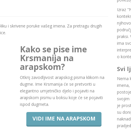
Izraz "
konteks
njihovo
boliku i skrivene poruke vašeg imena. Za pretragu drugih
područj
ice.
praksi.
ima svoj
Kako se pise ime
interpr
Krsmanija na
o konte
arapskom?
Svi 
Otkrij zavodljivost arapskog pisma klikom na
Nema ku
dugme. Ime Krsmanija će se pretvoriti u
imena, 
elegantno umjetničko djelo i pojaviti na
postoje.
arapskom pismu u boksu koje će se pojaviti
svojim 
ispod dugmeta.
je pros
su doni
VIDI IME NA ARAPSKOM
naknadn
pradje