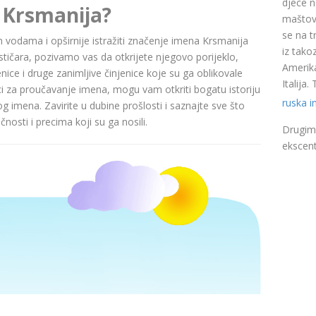
djece n
 Krsmanija?
maštovi
se na t
nim vodama i opširnije istražiti značenje imena Krsmanija
iz takoz
čara, pozivamo vas da otkrijete njegovo porijeklo,
Amerika
nice i druge zanimljive činjenice koje su ga oblikovale
Italija
ci za proučavanje imena, mogu vam otkriti bogatu istoriju
ruska 
pog imena. Zavirite u dubine prošlosti i saznajte sve što
nosti i precima koji su ga nosili.
Drugim 
ekscent