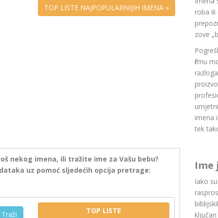
Imena 
TOP LISTE NAJPOPULARNIJIH IMENA »
roba il
prepozn
zove „b
Pogrešk
firmu m
razlog
proizvo
profesi
umjetni
imena i
tek tak
još nekog imena, ili tražite ime za Vašu bebu?
Ime 
dataka uz pomoć sljedećih opcija pretrage:
Iako s
raspros
biblijsk
TOP LISTE
Traži
ključan