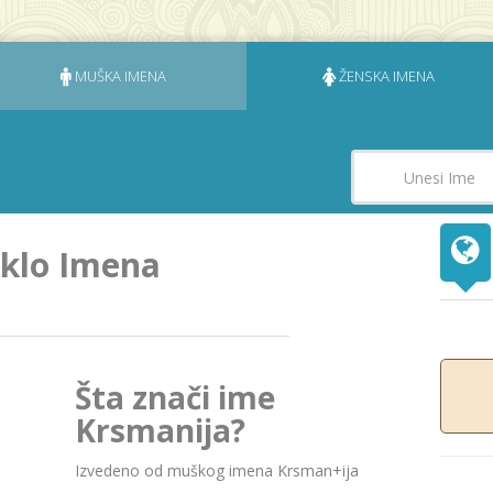
MUŠKA IMENA
ŽENSKA IMENA
eklo Imena
Šta znači ime
Krsmanija?
Izvedeno od muškog imenа Krsmаn+ijа