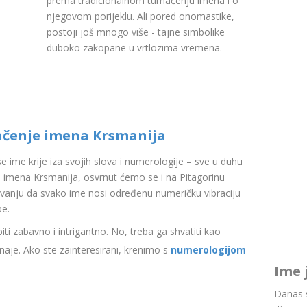
prema tradicionalnom tumačenju imena i o
njegovom porijeklu. Ali pored onomastike,
postoji još mnogo više - tajne simbolike
duboko zakopane u vrtlozima vremena.
ačenje imena Krsmanija
aše ime krije iza svojih slova i numerologije – sve u duhu
 imena Krsmanija, osvrnut ćemo se i na Pitagorinu
ovanju da svako ime nosi određenu numeričku vibraciju
be.
i zabavno i intrigantno. No, treba ga shvatiti kao
aje. Ako ste zainteresirani, krenimo s
numerologijom
Ime 
Danas s