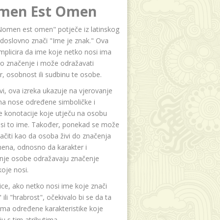
men Est Omen
Nomen est omen" potječe iz latinskog
i doslovno znači "Ime je znak." Ova
implicira da ime koje netko nosi ima
o značenje i može odražavati
r, osobnost ili sudbinu te osobe.
i, ova izreka ukazuje na vjerovanje
na nose određene simboličke i
e konotacije koje utječu na osobu
osi to ime. Također, ponekad se može
čiti kao da osoba živi do značenja
ena, odnosno da karakter i
anje osobe odražavaju značenje
oje nosi.
ice, ako netko nosi ime koje znači
 ili "hrabrost", očekivalo bi se da ta
ma određene karakteristike koje
u s tim atributima.