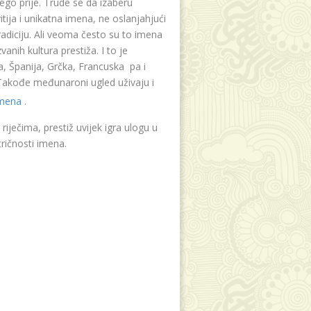
ego prije. Trude se da izaberu
tija i unikatna imena, ne oslanjahjući
radiciju. Ali veoma često su to imena
vanih kultura prestiža. I to je
, Španija, Grčka, Francuska pa i
. Takođe međunaroni ugled uživaju i
imena
.
riječima, prestiž uvijek igra ulogu u
ričnosti imena.