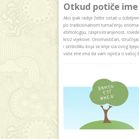
Otkud potiče ime
Ako ipak radije želite ostati u ozbilj
po tradicionalnom tumačenju onomasti
etimologiju, rasprostranjenost, izvede
kroz vijekove. Onomastičari, stručnja
i simboliku koja se krije iza ovog lije
vaše ime ima da vam ispriča o vašoj lič