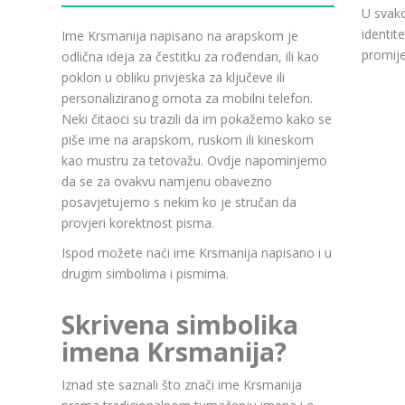
U svako
identit
Ime Krsmanija napisano na arapskom je
promije
odlična ideja za čestitku za rođendan, ili kao
poklon u obliku privjeska za ključeve ili
personaliziranog omota za mobilni telefon.
Neki čitaoci su trazili da im pokažemo kako se
piše ime na arapskom, ruskom ili kineskom
kao mustru za tetovažu. Ovdje napominjemo
da se za ovakvu namjenu obavezno
posavjetujemo s nekim ko je stručan da
provjeri korektnost pisma.
Ispod možete naći ime Krsmanija napisano i u
drugim simbolima i pismima.
Skrivena simbolika
imena Krsmanija?
Iznad ste saznali što znači ime Krsmanija