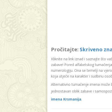
Pročitajte:
Skriveno zn
Kliknite na link iznad i saznajte što v
zabave! Pored alfabetskog tumačenja
numerologiju. Ona se temelji na vjer
koja utječe na karakter i sudbinu oso
Alternativno tumačenje imena može bit
jednostavan oblik zabave i samospozn
imena Krsmanija
.