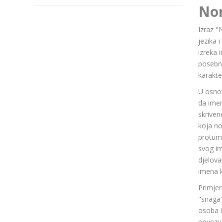
No
Izraz "
jezika 
izreka 
posebn
karakte
U osnov
da ime
skriven
koja n
protuma
svog im
djelov
imena k
Primjer
"snaga"
osoba i
povezuj