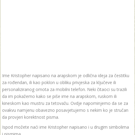
Ime Kristopher napisano na arapskom je odlična ideja za čestitku
za rođendan, ili kao poklon u obliku privjeska za ključeve ili
personaliziranog omota za mobilni telefon. Neki čitaoci su trazili
da im pokažemo kako se piše ime na arapskom, ruskom ili
kineskom kao mustru za tetovažu. Ovdje napominjemo da se za
ovakvu namjenu obavezno posavjetujemo s nekim ko je stručan
da provjeri korektnost pisma.
Ispod možete naći ime Kristopher napisano i u drugim simbolima
i pismima.