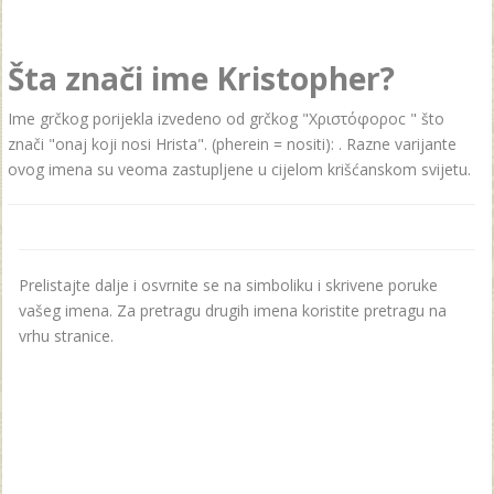
Šta znači ime Kristopher?
Ime grčkog porijekla izvedeno od grčkog "Χριστόφοροc " što
znači "onaj koji nosi Hrista". (pherein = nositi): . Razne varijante
ovog imena su veoma zastupljene u cijelom krišćanskom svijetu.
Prelistajte dalje i osvrnite se na simboliku i skrivene poruke
vašeg imena. Za pretragu drugih imena koristite pretragu na
vrhu stranice.