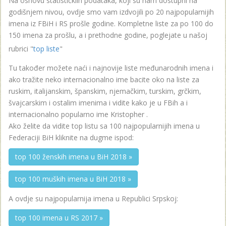
Na osnovu statističkiih podataka, koji su nam dostupni na
godišnjem nivou, ovdje smo vam izdvojili po 20 najpopularnijih
imena iz FBiH i RS prošle godine. Kompletne liste za po 100 do
150 imena za prošlu, a i prethodne godine, poglejate u našoj
rubrici "
top liste
"
Tu također možete naći i najnovije liste međunarodnih imena i
ako tražite neko internacionalno ime bacite oko na liste za
ruskim, italijanskim, španskim, njemačkim, turskim, grčkim,
švajcarskim i ostalim imenima i vidite kako je u FBih a i
internacionalno popularno ime Kristopher .
Ako želite da vidite top listu sa 100 najpopularnijih imena u
Federaciji BiH kliknite na dugme ispod:
top 100 ženskih imena u BiH 2018 »
top 100 muških imena u BiH 2018 »
A ovdje su najpopularnija imena u Republici Srpskoj:
top 100 imena u RS 2017 »