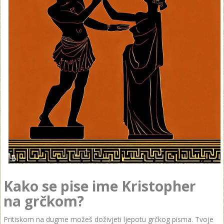
Kako se pise ime Kristopher
na grčkom?
Pritiskom na dugme možeš doživjeti ljepotu grčkog pisma. Tvoje