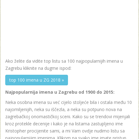
Ako želite da vidite top listu sa 100 najpopularnijih imena u
Zagrebu kliknite na dugme ispod:
top 100 imena u ZG 2018 »
Najpopularnija imena u Zagrebu od 1900 do 2015:
Neka osobna imena su već cijelo stoljeće bila i ostala među 10
najomiljenijih, neka su iščezla, a neka su potpuno nova na
zagrebačkoj onomastičkoj sceni. Kako su se trendovi mijenjali
kroz protekle decenije i kako je na listama zastupljeno ime
Kristopher procijenite sami, a mi Vam ovdje nudimo listu sa
najpopularnijim imenima. Klikom na svako ime imate pristup