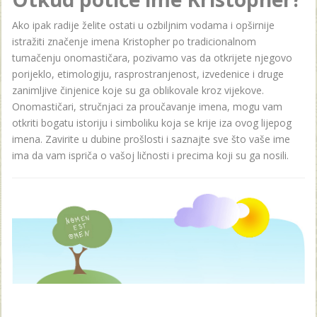
Ako ipak radije želite ostati u ozbiljnim vodama i opširnije
istražiti značenje imena Kristopher po tradicionalnom
tumačenju onomastičara, pozivamo vas da otkrijete njegovo
porijeklo, etimologiju, rasprostranjenost, izvedenice i druge
zanimljive činjenice koje su ga oblikovale kroz vijekove.
Onomastičari, stručnjaci za proučavanje imena, mogu vam
otkriti bogatu istoriju i simboliku koja se krije iza ovog lijepog
imena. Zavirite u dubine prošlosti i saznajte sve što vaše ime
ima da vam ispriča o vašoj ličnosti i precima koji su ga nosili.