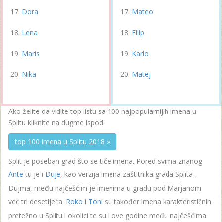
Dora
Mateo
Lena
Filip
Maris
Karlo
Nika
Matej
Ako želite da vidite top listu sa 100 najpopularnijih imena u
Splitu kliknite na dugme ispod:
top 100 imena u Splitu 2018 »
Split je poseban grad što se tiče imena. Pored svima znanog
Ante
tu je i
Duje
, kao verzija imena zaštitnika grada Splita -
Dujma, među najčešćim je imenima u gradu pod Marjanom
već tri desetljeća.
Roko
i
Toni
su također imena karakterističnih
pretežno u Splitu i okolici te su i ove godine među najčešćima.