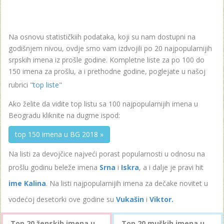
Na osnovu statističkiih podataka, koji su nam dostupni na
godišnjem nivou, ovdje smo vam izdvojili po 20 najpopularnijih
srpskih imena iz prošle godine. Kompletne liste za po 100 do
150 imena za prošlu, a i prethodne godine, poglejate u našoj
rubrici "
top liste
"
Ako želite da vidite top listu sa 100 najpopularnijih imena u
Beogradu kliknite na dugme ispod:
top 150 imena u BG 2018 »
Na listi za devojčice najveći porast popularnosti u odnosu na
prošlu godinu beleže imena
Srna
i
Iskra
, a i dalje je pravi hit
ime Kalina
. Na listi najpopularnijih imena za dečake novitet u
vodećoj desetorki ove godine su
Vukašin
i
Viktor.
Top 20 ženskih imena u
Top 20 muških imena u