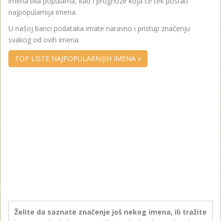
imena bila popularna, kao i prognoze koja će tek postati
najpopularnija imena.
U našoj banci podataka imate naravno i pristup značenju
svakog od ovih imena.
TOP LISTE NAJPOPULARNIJIH IMENA »
Želite da saznate značenje još nekog imena, ili tražite