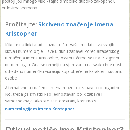
postoji još mnogo više - tajne simbolike duboko zakopane u
vrtlozima vremena.
Pročitajte:
Skriveno značenje imena
Kristopher
Kliknite na link iznad i saznajte što vaše ime krije iza svojih
slova i numerologije – sve u duhu zabave! Pored alfabetskog
tumačenja imena Kristopher, osvrnut ćemo se i na Pitagorinu
numerologiju. Ona se temelji na vjerovanju da svako ime nosi
određenu numeričku vibraciju koja utječe na karakter i sudbinu
osobe.
Alternativno tumačenje imena može biti zabavno i intrigantno.
No, treba ga shvatiti kao jednostavan oblik zabave i
samospoznaje. Ako ste zainteresirani, krenimo s
numerologijom imena Kristopher
.
Otkud potiče ime Kristopher?