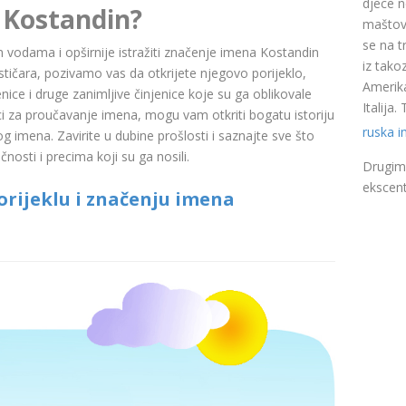
djece n
 Kostandin?
maštovi
se na t
nim vodama i opširnije istražiti značenje imena Kostandin
iz takoz
čara, pozivamo vas da otkrijete njegovo porijeklo,
Amerika
nice i druge zanimljive činjenice koje su ga oblikovale
Italija
ci za proučavanje imena, mogu vam otkriti bogatu istoriju
ruska 
pog imena. Zavirite u dubine prošlosti i saznajte sve što
nosti i precima koji su ga nosili.
Drugim 
ekscent
rijeklu i značenju imena