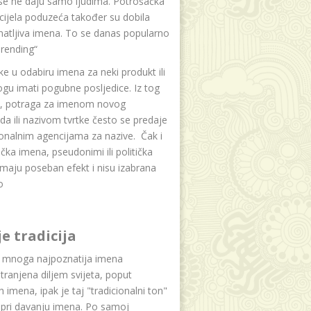
se ne daju samo ljudima. Potrošačka
i cijela poduzeća također su dobila
atljiva imena. To se danas popularno
rending“
e u odabiru imena za neki produkt ili
ogu imati pogubne posljedice. Iz tog
a, potraga za imenom novog
da ili nazivom tvrtke često se predaje
onalnim agencijama za nazive. Čak i
čka imena, pseudonimi ili politička
maju poseban efekt i nisu izabrana
o
je tradicija
u mnoga najpoznatija imena
tranjena diljem svijeta, poput
ih imena, ipak je taj "tradicionalni ton"
 pri davanju imena. Po samoj