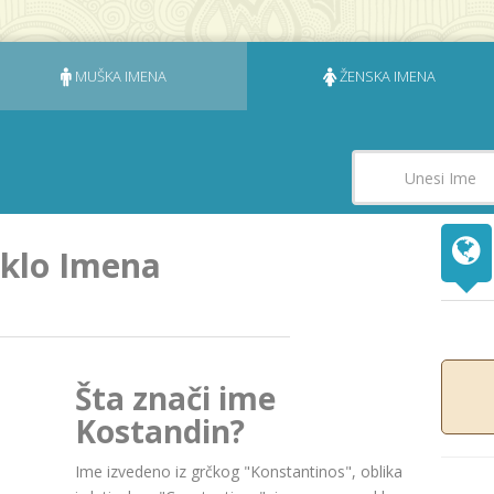
MUŠKA IMENA
ŽENSKA IMENA
eklo Imena
Šta znači ime
Kostandin?
Ime izvedeno iz grčkog "Konstantinos", oblika