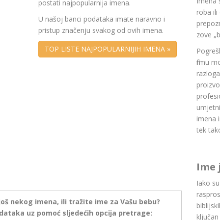
Imena 
postati najpopularnija imena.
roba il
U našoj banci podataka imate naravno i
prepozn
pristup značenju svakog od ovih imena.
zove „b
TOP LISTE NAJPOPULARNIJIH IMENA »
Pogrešk
firmu m
razlog
proizvo
profesi
umjetni
imena i
tek tak
Ime 
Iako s
raspros
još nekog imena, ili tražite ime za Vašu bebu?
biblijsk
dataka uz pomoć sljedećih opcija pretrage:
ključan