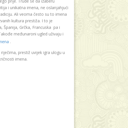
ego prije. Trude se da izaberu
tija i unikatna imena, ne oslanjahjući
radiciju. Ali veoma često su to imena
vanih kultura prestiža. I to je
, Španija, Grčka, Francuska pa i
. Takođe međunaroni ugled uživaju i
imena
.
riječima, prestiž uvijek igra ulogu u
ričnosti imena.