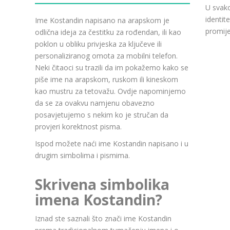
U svako
identit
Ime Kostandin napisano na arapskom je
promije
odlična ideja za čestitku za rođendan, ili kao
poklon u obliku privjeska za ključeve ili
personaliziranog omota za mobilni telefon.
Neki čitaoci su trazili da im pokažemo kako se
piše ime na arapskom, ruskom ili kineskom
kao mustru za tetovažu. Ovdje napominjemo
da se za ovakvu namjenu obavezno
posavjetujemo s nekim ko je stručan da
provjeri korektnost pisma.
Ispod možete naći ime Kostandin napisano i u
drugim simbolima i pismima.
Skrivena simbolika
imena Kostandin?
Iznad ste saznali što znači ime Kostandin