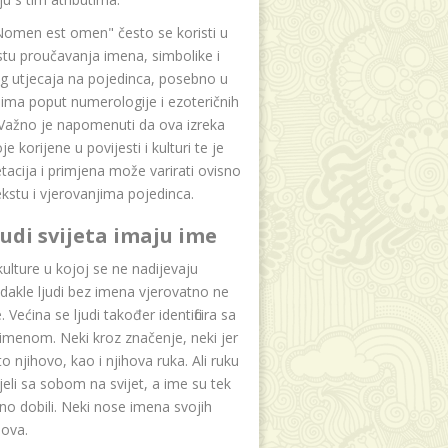
Nomen est omen" često se koristi u
tu proučavanja imena, simbolike i
g utjecaja na pojedinca, posebno u
ima poput numerologije i ezoteričnih
 Važno je napomenuti da ova izreka
e korijene u povijesti i kulturi te je
etacija i primjena može varirati ovisno
kstu i vjerovanjima pojedinca.
ljudi svijeta imaju ime
lture u kojoj se ne nadijevaju
dakle ljudi bez imena vjerovatno ne
 Većina se ljudi također identificira sa
imenom. Neki kroz značenje, neki jer
to njihovo, kao i njihova ruka. Ali ruku
jeli sa sobom na svijet, a ime su tek
o dobili. Neki nose imena svojih
dova.