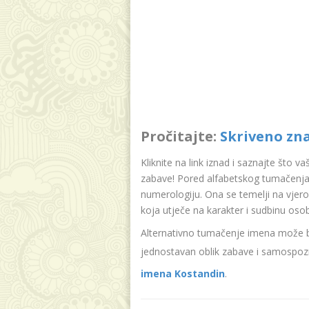
Pročitajte:
Skriveno zn
Kliknite na link iznad i saznajte što v
zabave! Pored alfabetskog tumačenja
numerologiju. Ona se temelji na vjer
koja utječe na karakter i sudbinu oso
Alternativno tumačenje imena može bit
jednostavan oblik zabave i samospozn
imena Kostandin
.