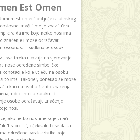
men Est Omen
Nomen est omen" potječe iz latinskog
i doslovno znači "Ime je znak." Ova
implicira da ime koje netko nosi ima
o značenje i može odražavati
r, osobnost ili sudbinu te osobe.
i, ova izreka ukazuje na vjerovanje
na nose određene simboličke i
e konotacije koje utječu na osobu
osi to ime. Također, ponekad se može
čiti kao da osoba živi do značenja
ena, odnosno da karakter i
anje osobe odražavaju značenje
oje nosi.
ice, ako netko nosi ime koje znači
 ili "hrabrost", očekivalo bi se da ta
ma određene karakteristike koje
u s tim atributima.