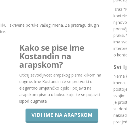
Izraz "
konteks
njihovo
boliku i skrivene poruke vašeg imena. Za pretragu drugih
područj
ice.
praksi.
ima svoj
Kako se pise ime
interpr
Kostandin na
o konte
arapskom?
Svi 
Otkrij zavodljivost arapskog pisma klikom na
Nema ku
dugme. Ime Kostandin će se pretvoriti u
imena, 
elegantno umjetničko djelo i pojaviti na
postoje.
arapskom pismu u boksu koje će se pojaviti
svojim 
ispod dugmeta.
je pros
su doni
VIDI IME NA ARAPSKOM
naknadn
pradje