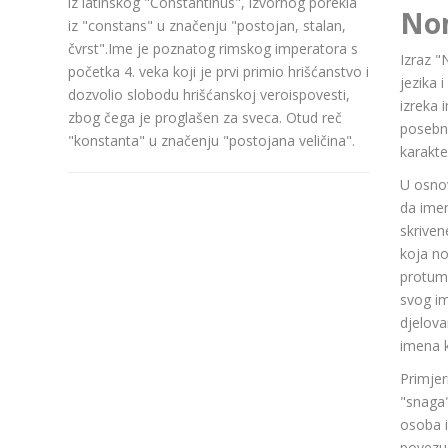
iz latinskog "Constantinus", izvornog porekla
No
iz "constans" u značenju "postojan, stalan,
čvrst".Ime je poznatog rimskog imperatora s
Izraz "
početka 4. veka koji je prvi primio hrišćanstvo i
jezika 
dozvolio slobodu hrišćanskoj veroispovesti,
izreka 
zbog čega je proglašen za sveca. Otud reč
posebn
"konstanta" u značenju "postojana veličina".
karakte
U osnov
da ime
skriven
koja n
protuma
svog im
djelov
imena k
Primjer
"snaga"
osoba i
povezuj