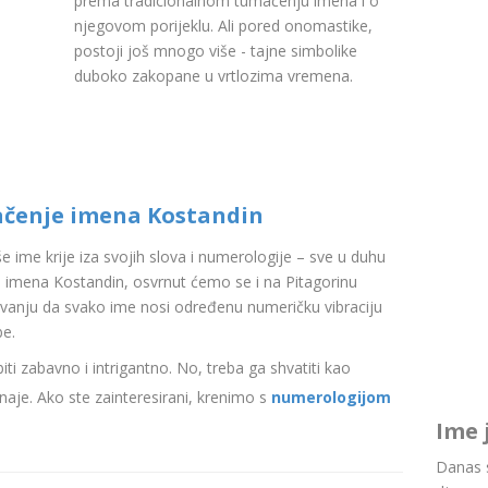
prema tradicionalnom tumačenju imena i o
njegovom porijeklu. Ali pored onomastike,
postoji još mnogo više - tajne simbolike
duboko zakopane u vrtlozima vremena.
ačenje imena Kostandin
aše ime krije iza svojih slova i numerologije – sve u duhu
 imena Kostandin, osvrnut ćemo se i na Pitagorinu
ovanju da svako ime nosi određenu numeričku vibraciju
be.
i zabavno i intrigantno. No, treba ga shvatiti kao
aje. Ako ste zainteresirani, krenimo s
numerologijom
Ime 
Danas s