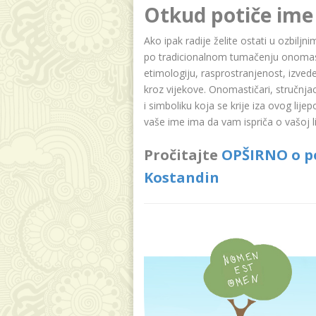
Otkud potiče ime
Ako ipak radije želite ostati u ozbilj
po tradicionalnom tumačenju onomasti
etimologiju, rasprostranjenost, izvede
kroz vijekove. Onomastičari, stručnja
i simboliku koja se krije iza ovog lije
vaše ime ima da vam ispriča o vašoj lič
Pročitajte
OPŠIRNO o po
Kostandin