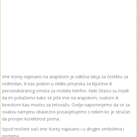
Ime Korey napisano na arapskom je odlična ideja za čestitku za
rođendan, ili kao poklon u obliku privjeska za ključeve ili
personaliziranog omota za mobilni telefon. Neki čitaoci su trazili
da im pokažemo kako se piše ime na arapskom, ruskom ili
kineskom kao mustru za tetovažu. Ovdje napominjemo da se za
ovakvu namjenu obavezno posavjetujemo s nekim ko je stručan
da provjeri korektnost pisma.
Ispod možete naći ime Korey napisano i u drugim simbolima i
pismima.