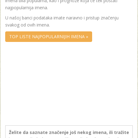
imena bila popularna, kao i prognoze koja će tek postati
najpopularnija imena.
U našoj banci podataka imate naravno i pristup značenju
svakog od ovih imena.
TOP LISTE NAJPOPULARNIJIH IMENA »
Želite da saznate značenje još nekog imena, ili tražite