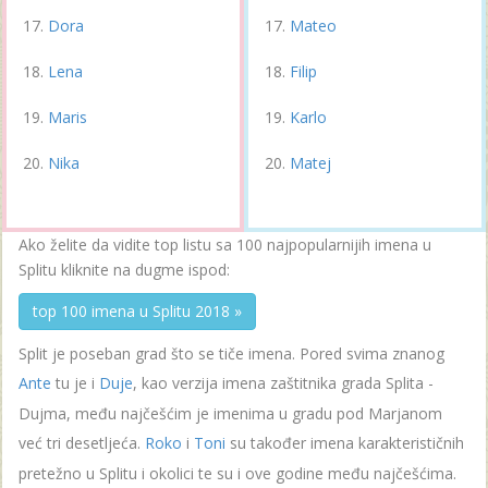
Dora
Mateo
Lena
Filip
Maris
Karlo
Nika
Matej
Ako želite da vidite top listu sa 100 najpopularnijih imena u
Splitu kliknite na dugme ispod:
top 100 imena u Splitu 2018 »
Split je poseban grad što se tiče imena. Pored svima znanog
Ante
tu je i
Duje
, kao verzija imena zaštitnika grada Splita -
Dujma, među najčešćim je imenima u gradu pod Marjanom
već tri desetljeća.
Roko
i
Toni
su također imena karakterističnih
pretežno u Splitu i okolici te su i ove godine među najčešćima.