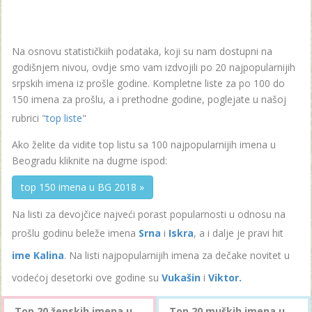
Na osnovu statističkiih podataka, koji su nam dostupni na
godišnjem nivou, ovdje smo vam izdvojili po 20 najpopularnijih
srpskih imena iz prošle godine. Kompletne liste za po 100 do
150 imena za prošlu, a i prethodne godine, poglejate u našoj
rubrici "
top liste
"
Ako želite da vidite top listu sa 100 najpopularnijih imena u
Beogradu kliknite na dugme ispod:
top 150 imena u BG 2018 »
Na listi za devojčice najveći porast popularnosti u odnosu na
prošlu godinu beleže imena
Srna
i
Iskra
, a i dalje je pravi hit
ime Kalina
. Na listi najpopularnijih imena za dečake novitet u
vodećoj desetorki ove godine su
Vukašin
i
Viktor.
Top 20 ženskih imena u
Top 20 muških imena u