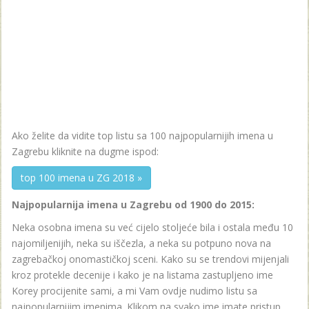
Ako želite da vidite top listu sa 100 najpopularnijih imena u
Zagrebu kliknite na dugme ispod:
top 100 imena u ZG 2018 »
Najpopularnija imena u Zagrebu od 1900 do 2015:
Neka osobna imena su već cijelo stoljeće bila i ostala među 10
najomiljenijih, neka su iščezla, a neka su potpuno nova na
zagrebačkoj onomastičkoj sceni. Kako su se trendovi mijenjali
kroz protekle decenije i kako je na listama zastupljeno ime
Korey procijenite sami, a mi Vam ovdje nudimo listu sa
najpopularnijim imenima. Klikom na svako ime imate pristup