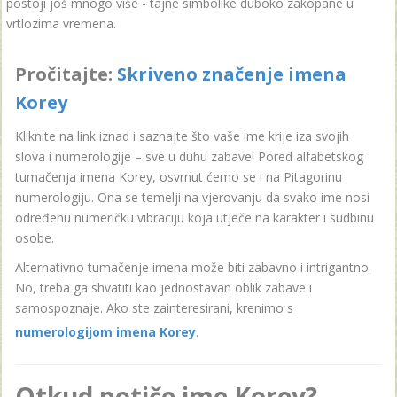
postoji još mnogo više - tajne simbolike duboko zakopane u
vrtlozima vremena.
Pročitajte:
Skriveno značenje imena
Korey
Kliknite na link iznad i saznajte što vaše ime krije iza svojih
slova i numerologije – sve u duhu zabave! Pored alfabetskog
tumačenja imena Korey, osvrnut ćemo se i na Pitagorinu
numerologiju. Ona se temelji na vjerovanju da svako ime nosi
određenu numeričku vibraciju koja utječe na karakter i sudbinu
osobe.
Alternativno tumačenje imena može biti zabavno i intrigantno.
No, treba ga shvatiti kao jednostavan oblik zabave i
samospoznaje. Ako ste zainteresirani, krenimo s
numerologijom imena Korey
.
Otkud potiče ime Korey?