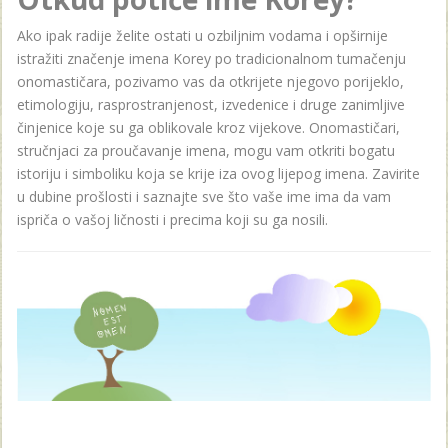
Ako ipak radije želite ostati u ozbiljnim vodama i opširnije
istražiti značenje imena Korey po tradicionalnom tumačenju
onomastičara, pozivamo vas da otkrijete njegovo porijeklo,
etimologiju, rasprostranjenost, izvedenice i druge zanimljive
činjenice koje su ga oblikovale kroz vijekove. Onomastičari,
stručnjaci za proučavanje imena, mogu vam otkriti bogatu
istoriju i simboliku koja se krije iza ovog lijepog imena. Zavirite
u dubine prošlosti i saznajte sve što vaše ime ima da vam
ispriča o vašoj ličnosti i precima koji su ga nosili.