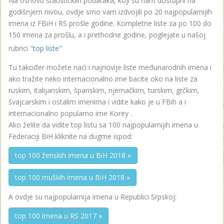
Na osnovu statističkiih podataka, koji su nam dostupni na
godišnjem nivou, ovdje smo vam izdvojili po 20 najpopularnijih
imena iz FBiH i RS prošle godine. Kompletne liste za po 100 do
150 imena za prošlu, a i prethodne godine, poglejate u našoj
rubrici "
top liste
"
Tu također možete naći i najnovije liste međunarodnih imena i
ako tražite neko internacionalno ime bacite oko na liste za
ruskim, italijanskim, španskim, njemačkim, turskim, grčkim,
švajcarskim i ostalim imenima i vidite kako je u FBih a i
internacionalno popularno ime Korey .
Ako želite da vidite top listu sa 100 najpopularnijih imena u
Federaciji BiH kliknite na dugme ispod:
top 100 ženskih imena u BiH 2018 »
top 100 muških imena u BiH 2018 »
A ovdje su najpopularnija imena u Republici Srpskoj:
top 100 imena u RS 2017 »