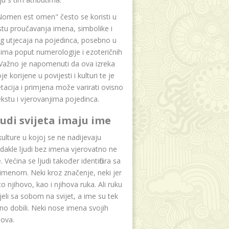
Nomen est omen" često se koristi u
tu proučavanja imena, simbolike i
g utjecaja na pojedinca, posebno u
ima poput numerologije i ezoteričnih
 Važno je napomenuti da ova izreka
e korijene u povijesti i kulturi te je
etacija i primjena može varirati ovisno
kstu i vjerovanjima pojedinca.
ljudi svijeta imaju ime
lture u kojoj se ne nadijevaju
dakle ljudi bez imena vjerovatno ne
 Većina se ljudi također identificira sa
imenom. Neki kroz značenje, neki jer
to njihovo, kao i njihova ruka. Ali ruku
jeli sa sobom na svijet, a ime su tek
o dobili. Neki nose imena svojih
dova.