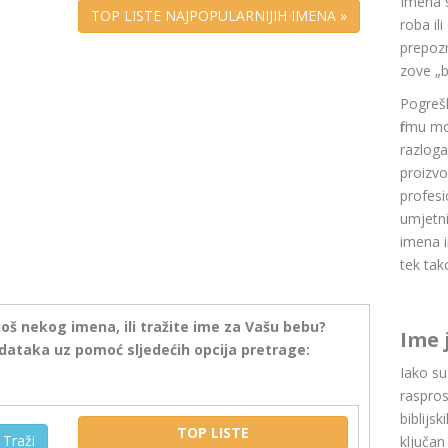
Imena 
TOP LISTE NAJPOPULARNIJIH IMENA »
roba il
prepozn
zove „b
Pogrešk
firmu m
razlog
proizvo
profesi
umjetni
imena i
tek tak
još nekog imena, ili tražite ime za Vašu bebu?
Ime 
dataka uz pomoć sljedećih opcija pretrage:
Iako s
raspros
biblijsk
TOP LISTE
Traži
ključan