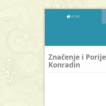
HOME
Značenje i Porij
Konradin