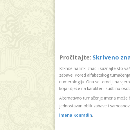
Pročitajte:
Skriveno zn
Kliknite na link iznad i saznajte što v
zabave! Pored alfabetskog tumačenja
numerologiju. Ona se temelji na vjer
koja utječe na karakter i sudbinu oso
Alternativno tumačenje imena može bit
jednostavan oblik zabave i samospozn
imena Konradin
.