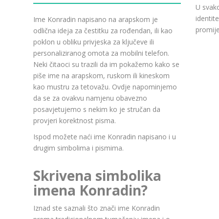
U svako
identit
Ime Konradin napisano na arapskom je
promije
odlična ideja za čestitku za rođendan, ili kao
poklon u obliku privjeska za ključeve ili
personaliziranog omota za mobilni telefon.
Neki čitaoci su trazili da im pokažemo kako se
piše ime na arapskom, ruskom ili kineskom
kao mustru za tetovažu. Ovdje napominjemo
da se za ovakvu namjenu obavezno
posavjetujemo s nekim ko je stručan da
provjeri korektnost pisma.
Ispod možete naći ime Konradin napisano i u
drugim simbolima i pismima.
Skrivena simbolika
imena Konradin?
Iznad ste saznali što znači ime Konradin