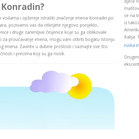
djece n
 Konradin?
maštovi
se na t
nim vodama i opširnije istražiti značenje imena Konradin po
iz takoz
a, pozivamo vas da otkrijete njegovo porijeklo,
Amerika
nice i druge zanimljive činjenice koje su ga oblikovale
Italija
ci za proučavanje imena, mogu vam otkriti bogatu istoriju
ruska 
pog imena. Zavirite u dubine prošlosti i saznajte sve što
nosti i precima koji su ga nosili.
Drugim 
ekscent