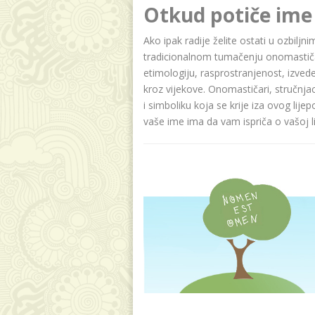
Otkud potiče ime
Ako ipak radije želite ostati u ozbilj
tradicionalnom tumačenju onomastičar
etimologiju, rasprostranjenost, izvede
kroz vijekove. Onomastičari, stručnja
i simboliku koja se krije iza ovog lije
vaše ime ima da vam ispriča o vašoj lič