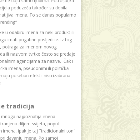
se ne daju samo ljudima. Potrošačka
i cijela poduzeća također su dobila
atljiva imena. To se danas popularno
rending“
e u odabiru imena za neki produkt ili
ogu imati pogubne posljedice. Iz tog
a, potraga za imenom novog
da ili nazivom tvrtke često se predaje
onalnim agencijama za nazive. Čak i
čka imena, pseudonimi ili politička
maju poseban efekt i nisu izabrana
o
je tradicija
u mnoga najpoznatija imena
tranjena diljem svijeta, poput
ih imena, ipak je taj "tradicionalni ton"
 pri davanju imena. Po samoj