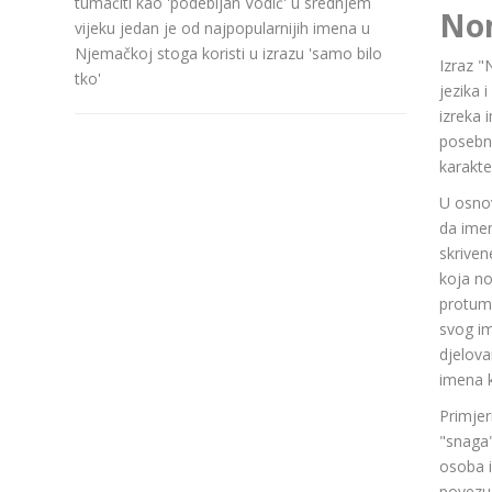
tumačiti kao 'podebljan Vodič' u srednjem
No
vijeku jedan je od najpopularnijih imena u
Njemačkoj stoga koristi u izrazu 'samo bilo
Izraz "
tko'
jezika 
izreka 
posebn
karakte
U osnov
da ime
skriven
koja n
protuma
svog im
djelov
imena k
Primjer
"snaga"
osoba i
povezuj