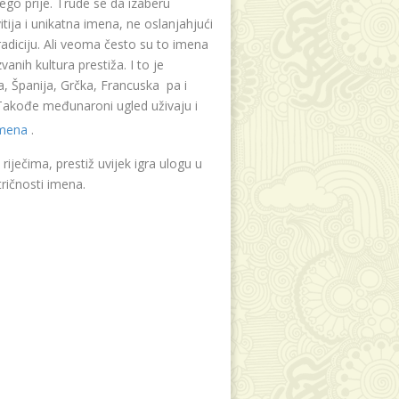
ego prije. Trude se da izaberu
tija i unikatna imena, ne oslanjahjući
radiciju. Ali veoma često su to imena
vanih kultura prestiža. I to je
, Španija, Grčka, Francuska pa i
. Takođe međunaroni ugled uživaju i
imena
.
riječima, prestiž uvijek igra ulogu u
ričnosti imena.