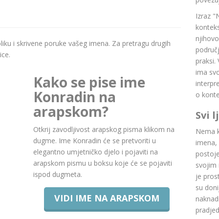
Izraz "
konteks
njihovo
boliku i skrivene poruke vašeg imena. Za pretragu drugih
područj
ice.
praksi.
ima svoj
Kako se pise ime
interpr
Konradin na
o konte
arapskom?
Svi 
Otkrij zavodljivost arapskog pisma klikom na
Nema ku
dugme. Ime Konradin će se pretvoriti u
imena, 
elegantno umjetničko djelo i pojaviti na
postoje.
arapskom pismu u boksu koje će se pojaviti
svojim 
ispod dugmeta.
je pros
su doni
VIDI IME NA ARAPSKOM
naknadn
pradje