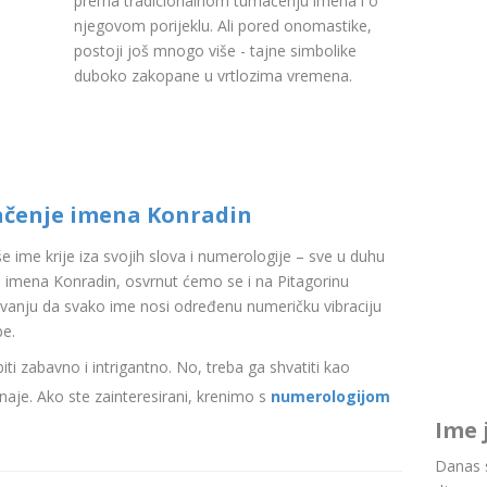
prema tradicionalnom tumačenju imena i o
njegovom porijeklu. Ali pored onomastike,
postoji još mnogo više - tajne simbolike
duboko zakopane u vrtlozima vremena.
ačenje imena Konradin
aše ime krije iza svojih slova i numerologije – sve u duhu
 imena Konradin, osvrnut ćemo se i na Pitagorinu
ovanju da svako ime nosi određenu numeričku vibraciju
be.
i zabavno i intrigantno. No, treba ga shvatiti kao
aje. Ako ste zainteresirani, krenimo s
numerologijom
Ime 
Danas s