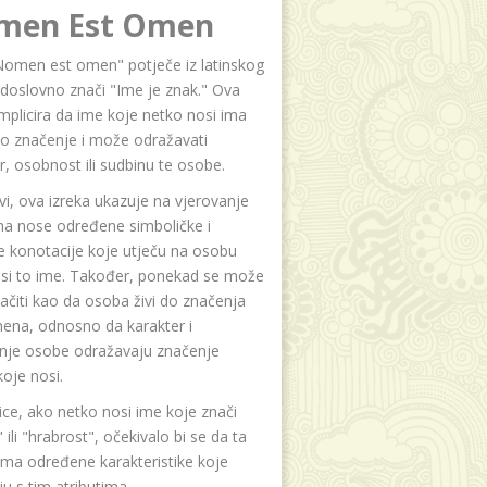
men Est Omen
Nomen est omen" potječe iz latinskog
i doslovno znači "Ime je znak." Ova
implicira da ime koje netko nosi ima
o značenje i može odražavati
r, osobnost ili sudbinu te osobe.
i, ova izreka ukazuje na vjerovanje
na nose određene simboličke i
e konotacije koje utječu na osobu
osi to ime. Također, ponekad se može
čiti kao da osoba živi do značenja
ena, odnosno da karakter i
anje osobe odražavaju značenje
oje nosi.
ice, ako netko nosi ime koje znači
 ili "hrabrost", očekivalo bi se da ta
ma određene karakteristike koje
u s tim atributima.