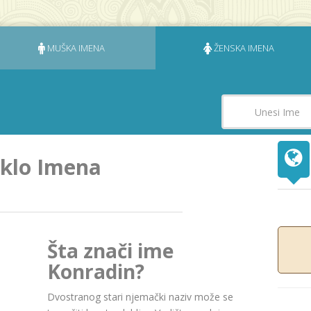
MUŠKA IMENA
ŽENSKA IMENA
eklo Imena
Šta znači ime
Konradin?
Dvostranog stari njemački naziv može se