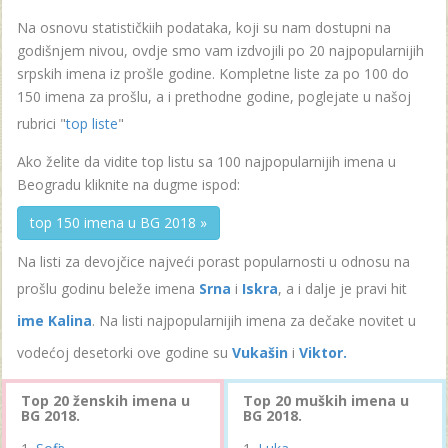
Na osnovu statističkiih podataka, koji su nam dostupni na
godišnjem nivou, ovdje smo vam izdvojili po 20 najpopularnijih
srpskih imena iz prošle godine. Kompletne liste za po 100 do
150 imena za prošlu, a i prethodne godine, poglejate u našoj
rubrici "
top liste
"
Ako želite da vidite top listu sa 100 najpopularnijih imena u
Beogradu kliknite na dugme ispod:
top 150 imena u BG 2018 »
Na listi za devojčice najveći porast popularnosti u odnosu na
prošlu godinu beleže imena
Srna
i
Iskra
, a i dalje je pravi hit
ime Kalina
. Na listi najpopularnijih imena za dečake novitet u
vodećoj desetorki ove godine su
Vukašin
i
Viktor.
Top 20 ženskih imena u
Top 20 muških imena u
BG 2018.
BG 2018.