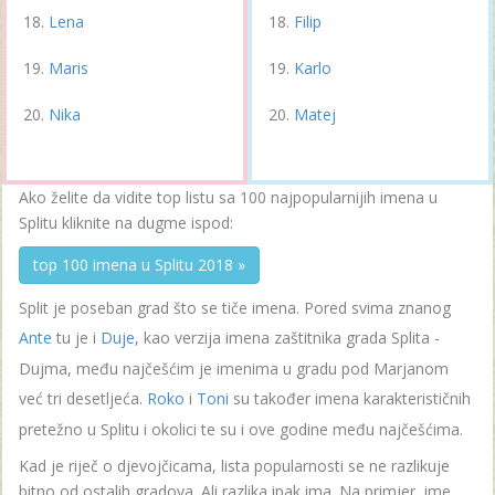
Lena
Filip
Maris
Karlo
Nika
Matej
Ako želite da vidite top listu sa 100 najpopularnijih imena u
Splitu kliknite na dugme ispod:
top 100 imena u Splitu 2018 »
Split je poseban grad što se tiče imena. Pored svima znanog
Ante
tu je i
Duje
, kao verzija imena zaštitnika grada Splita -
Dujma, među najčešćim je imenima u gradu pod Marjanom
već tri desetljeća.
Roko
i
Toni
su također imena karakterističnih
pretežno u Splitu i okolici te su i ove godine među najčešćima.
Kad je riječ o djevojčicama, lista popularnosti se ne razlikuje
bitno od ostalih gradova. Ali razlika ipak ima. Na primjer, ime