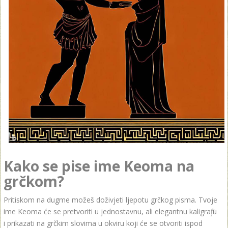
Kako se pise ime Keoma na
grčkom?
Pritiskom na dugme možeš doživjeti ljepotu grčkog pisma. Tvoje
ime Keoma će se pretvoriti u jednostavnu, ali elegantnu kaligrafiju
i prikazati na grčkim slovima u okviru koji će se otvoriti ispod