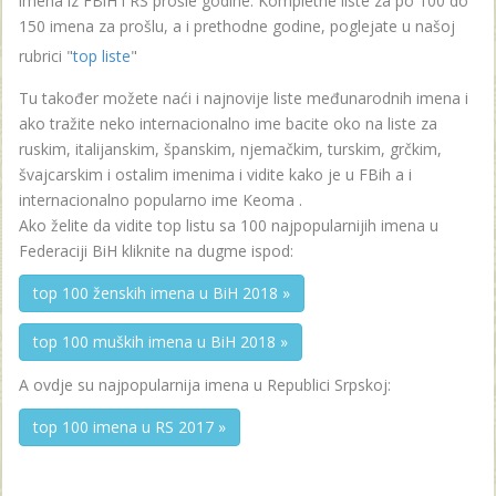
imena iz FBiH i RS prošle godine. Kompletne liste za po 100 do
150 imena za prošlu, a i prethodne godine, poglejate u našoj
rubrici "
top liste
"
Tu također možete naći i najnovije liste međunarodnih imena i
ako tražite neko internacionalno ime bacite oko na liste za
ruskim, italijanskim, španskim, njemačkim, turskim, grčkim,
švajcarskim i ostalim imenima i vidite kako je u FBih a i
internacionalno popularno ime Keoma .
Ako želite da vidite top listu sa 100 najpopularnijih imena u
Federaciji BiH kliknite na dugme ispod:
top 100 ženskih imena u BiH 2018 »
top 100 muških imena u BiH 2018 »
A ovdje su najpopularnija imena u Republici Srpskoj:
top 100 imena u RS 2017 »