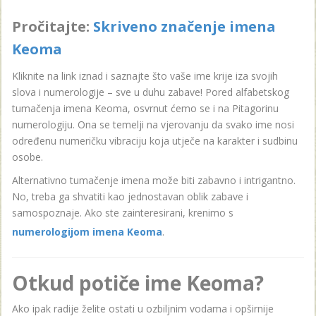
Pročitajte:
Skriveno značenje imena
Keoma
Kliknite na link iznad i saznajte što vaše ime krije iza svojih
slova i numerologije – sve u duhu zabave! Pored alfabetskog
tumačenja imena Keoma, osvrnut ćemo se i na Pitagorinu
numerologiju. Ona se temelji na vjerovanju da svako ime nosi
određenu numeričku vibraciju koja utječe na karakter i sudbinu
osobe.
Alternativno tumačenje imena može biti zabavno i intrigantno.
No, treba ga shvatiti kao jednostavan oblik zabave i
samospoznaje. Ako ste zainteresirani, krenimo s
numerologijom imena Keoma
.
Otkud potiče ime Keoma?
Ako ipak radije želite ostati u ozbiljnim vodama i opširnije