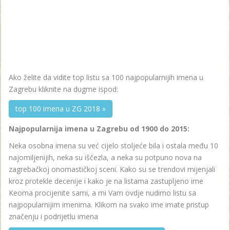
Ako želite da vidite top listu sa 100 najpopularnijih imena u
Zagrebu kliknite na dugme ispod:
top 100 imena u ZG 2018 »
Najpopularnija imena u Zagrebu od 1900 do 2015:
Neka osobna imena su već cijelo stoljeće bila i ostala među 10
najomiljenijih, neka su iščezla, a neka su potpuno nova na
zagrebačkoj onomastičkoj sceni. Kako su se trendovi mijenjali
kroz protekle decenije i kako je na listama zastupljeno ime
Keoma procijenite sami, a mi Vam ovdje nudimo listu sa
najpopularnijim imenima. Klikom na svako ime imate pristup
značenju i podrijetlu imena