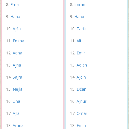
Ema
Imran
Hana
Harun
Ajša
Tarik
Emina
Ali
Adna
Emir
Ajna
Adian
Sajra
Ajdin
Nejla
Džan
Una
Ajnur
Ajla
Omar
Amna
Emin