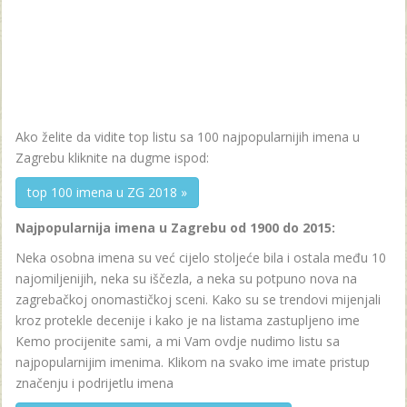
Ako želite da vidite top listu sa 100 najpopularnijih imena u
Zagrebu kliknite na dugme ispod:
top 100 imena u ZG 2018 »
Najpopularnija imena u Zagrebu od 1900 do 2015:
Neka osobna imena su već cijelo stoljeće bila i ostala među 10
najomiljenijih, neka su iščezla, a neka su potpuno nova na
zagrebačkoj onomastičkoj sceni. Kako su se trendovi mijenjali
kroz protekle decenije i kako je na listama zastupljeno ime
Kemo procijenite sami, a mi Vam ovdje nudimo listu sa
najpopularnijim imenima. Klikom na svako ime imate pristup
značenju i podrijetlu imena