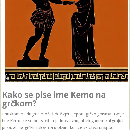
Kako se pise ime Kemo na
grčkom?
Pritiskom na dugme možeš doživjeti ljepotu grčkog pisma. Tvoje
ime Kemo će se pretvoriti u jednostavnu, ali elegantnu kaligrafiju i
prikazati na grčkim slovima u okviru koji će se otvoriti ispod