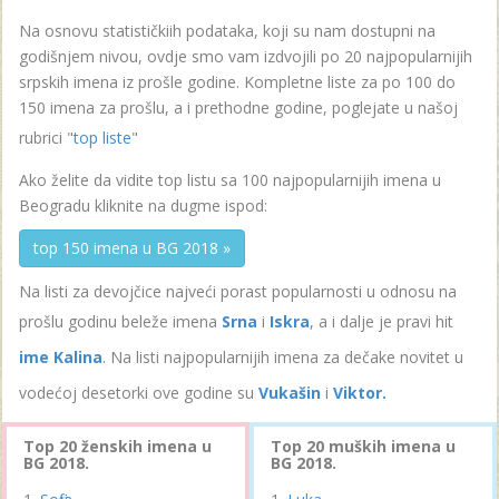
Na osnovu statističkiih podataka, koji su nam dostupni na
godišnjem nivou, ovdje smo vam izdvojili po 20 najpopularnijih
srpskih imena iz prošle godine. Kompletne liste za po 100 do
150 imena za prošlu, a i prethodne godine, poglejate u našoj
rubrici "
top liste
"
Ako želite da vidite top listu sa 100 najpopularnijih imena u
Beogradu kliknite na dugme ispod:
top 150 imena u BG 2018 »
Na listi za devojčice najveći porast popularnosti u odnosu na
prošlu godinu beleže imena
Srna
i
Iskra
, a i dalje je pravi hit
ime Kalina
. Na listi najpopularnijih imena za dečake novitet u
vodećoj desetorki ove godine su
Vukašin
i
Viktor.
Top 20 ženskih imena u
Top 20 muških imena u
BG 2018.
BG 2018.