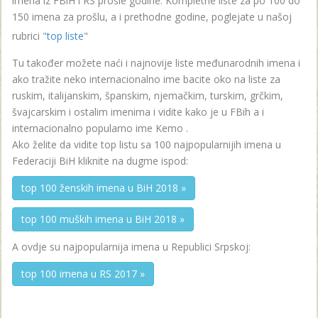
imena iz FBiH i RS prošle godine. Kompletne liste za po 100 do
150 imena za prošlu, a i prethodne godine, poglejate u našoj
rubrici "
top liste
"
Tu također možete naći i najnovije liste međunarodnih imena i
ako tražite neko internacionalno ime bacite oko na liste za
ruskim, italijanskim, španskim, njemačkim, turskim, grčkim,
švajcarskim i ostalim imenima i vidite kako je u FBih a i
internacionalno popularno ime Kemo .
Ako želite da vidite top listu sa 100 najpopularnijih imena u
Federaciji BiH kliknite na dugme ispod:
top 100 ženskih imena u BiH 2018 »
top 100 muških imena u BiH 2018 »
A ovdje su najpopularnija imena u Republici Srpskoj:
top 100 imena u RS 2017 »