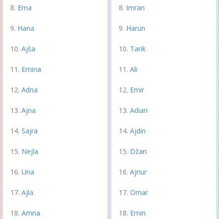
Ema
Imran
Hana
Harun
Ajša
Tarik
Emina
Ali
Adna
Emir
Ajna
Adian
Sajra
Ajdin
Nejla
Džan
Una
Ajnur
Ajla
Omar
Amna
Emin