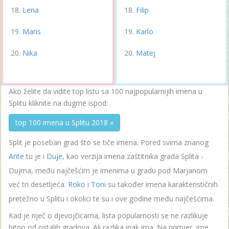
Lena
Filip
Maris
Karlo
Nika
Matej
Ako želite da vidite top listu sa 100 najpopularnijih imena u
Splitu kliknite na dugme ispod:
top 100 imena u Splitu 2018 »
Split je poseban grad što se tiče imena. Pored svima znanog
Ante
tu je i
Duje
, kao verzija imena zaštitnika grada Splita -
Dujma, među najčešćim je imenima u gradu pod Marjanom
već tri desetljeća.
Roko
i
Toni
su također imena karakterističnih
pretežno u Splitu i okolici te su i ove godine među najčešćima.
Kad je riječ o djevojčicama, lista popularnosti se ne razlikuje
bitno od ostalih gradova. Ali razlika ipak ima. Na primjer, ime