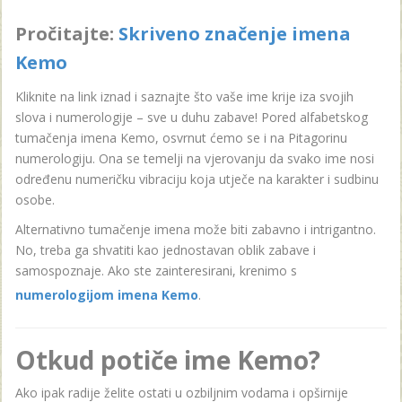
Pročitajte:
Skriveno značenje imena
Kemo
Kliknite na link iznad i saznajte što vaše ime krije iza svojih
slova i numerologije – sve u duhu zabave! Pored alfabetskog
tumačenja imena Kemo, osvrnut ćemo se i na Pitagorinu
numerologiju. Ona se temelji na vjerovanju da svako ime nosi
određenu numeričku vibraciju koja utječe na karakter i sudbinu
osobe.
Alternativno tumačenje imena može biti zabavno i intrigantno.
No, treba ga shvatiti kao jednostavan oblik zabave i
samospoznaje. Ako ste zainteresirani, krenimo s
numerologijom imena Kemo
.
Otkud potiče ime Kemo?
Ako ipak radije želite ostati u ozbiljnim vodama i opširnije