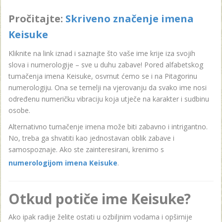
Pročitajte:
Skriveno značenje imena
Keisuke
Kliknite na link iznad i saznajte što vaše ime krije iza svojih
slova i numerologije – sve u duhu zabave! Pored alfabetskog
tumačenja imena Keisuke, osvrnut ćemo se i na Pitagorinu
numerologiju. Ona se temelji na vjerovanju da svako ime nosi
određenu numeričku vibraciju koja utječe na karakter i sudbinu
osobe.
Alternativno tumačenje imena može biti zabavno i intrigantno.
No, treba ga shvatiti kao jednostavan oblik zabave i
samospoznaje. Ako ste zainteresirani, krenimo s
numerologijom imena Keisuke
.
Otkud potiče ime Keisuke?
Ako ipak radije želite ostati u ozbiljnim vodama i opširnije