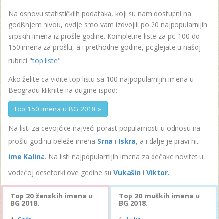
Na osnovu statističkiih podataka, koji su nam dostupni na
godišnjem nivou, ovdje smo vam izdvojili po 20 najpopularnijih
srpskih imena iz prošle godine. Kompletne liste za po 100 do
150 imena za prošlu, a i prethodne godine, poglejate u našoj
rubrici "
top liste
"
Ako želite da vidite top listu sa 100 najpopularnijih imena u
Beogradu kliknite na dugme ispod:
top 150 imena u BG 2018 »
Na listi za devojčice najveći porast popularnosti u odnosu na
prošlu godinu beleže imena
Srna
i
Iskra
, a i dalje je pravi hit
ime Kalina
. Na listi najpopularnijih imena za dečake novitet u
vodećoj desetorki ove godine su
Vukašin
i
Viktor.
Top 20 ženskih imena u
Top 20 muških imena u
BG 2018.
BG 2018.