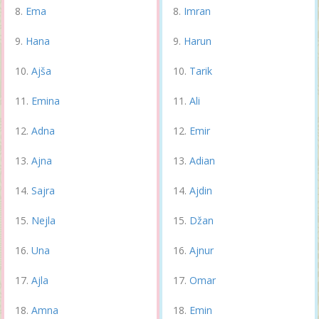
Ema
Imran
Hana
Harun
Ajša
Tarik
Emina
Ali
Adna
Emir
Ajna
Adian
Sajra
Ajdin
Nejla
Džan
Una
Ajnur
Ajla
Omar
Amna
Emin