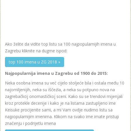
Ako želite da vidite top listu sa 100 najpopularnijih imena u
Zagrebu kliknite na dugme ispod:
top 100 imena u ZG 2018 »
Najpopularnija imena u Zagrebu od 1900 do 2015:
Neka osobna imena su već cijelo stoljeće bila i ostala među 10
najomiljenijih, neka su iščezla, a neka su potpuno nova na
zagrebačkoj onomastičkoj sceni. Kako su se trendovi mijenjali
kroz protekle decenije i kako je na listama zastupljeno ime
Keisuke procijenite sami, a mi Vam ovdje nudimo listu sa
najpopularnijim imenima. Klikom na svako ime imate pristup
značenju i podrijetlu imena