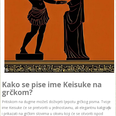
Kako se pise ime Keisuke na
grčkom?
Pritiskom na dugme možeš doživjeti ljepotu grčkog pisma. Tvoje
ime Keisuke će se pretvoriti u jednostavnu, ali elegantnu kaligrafiju
i prikazati na grčkim slovima u okviru koji će se otvoriti ispod