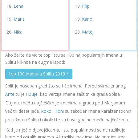
Lena
Filip
Maris
Karlo
Nika
Matej
Ako želite da vidite top listu sa 100 najpopularnijih imena u
Splitu kliknite na dugme ispod:
top 100 imena u Splitu 2018 »
Split je poseban grad što se tiče imena. Pored svima znanog
Ante
tu je i
Duje
, kao verzija imena zaštitnika grada Splita -
Dujma, među najčešćim je imenima u gradu pod Marjanom
već tri desetljeća.
Roko
i
Toni
su također imena karakterističnih
pretežno u Splitu i okolici te su i ove godine među najčešćima.
Kad je riječ o djevojčicama, lista popularnosti se ne razlikuje
bitno od ostalih gradova. Ali razlika ipak ima. Na primjer, ime