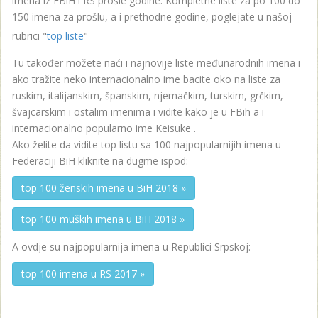
imena iz FBiH i RS prošle godine. Kompletne liste za po 100 do
150 imena za prošlu, a i prethodne godine, poglejate u našoj
rubrici "
top liste
"
Tu također možete naći i najnovije liste međunarodnih imena i
ako tražite neko internacionalno ime bacite oko na liste za
ruskim, italijanskim, španskim, njemačkim, turskim, grčkim,
švajcarskim i ostalim imenima i vidite kako je u FBih a i
internacionalno popularno ime Keisuke .
Ako želite da vidite top listu sa 100 najpopularnijih imena u
Federaciji BiH kliknite na dugme ispod:
top 100 ženskih imena u BiH 2018 »
top 100 muških imena u BiH 2018 »
A ovdje su najpopularnija imena u Republici Srpskoj:
top 100 imena u RS 2017 »