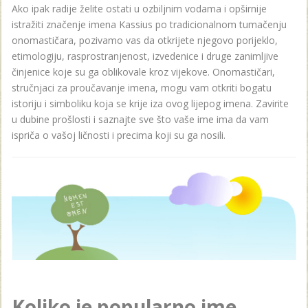
Ako ipak radije želite ostati u ozbiljnim vodama i opširnije
istražiti značenje imena Kassius po tradicionalnom tumačenju
onomastičara, pozivamo vas da otkrijete njegovo porijeklo,
etimologiju, rasprostranjenost, izvedenice i druge zanimljive
činjenice koje su ga oblikovale kroz vijekove. Onomastičari,
stručnjaci za proučavanje imena, mogu vam otkriti bogatu
istoriju i simboliku koja se krije iza ovog lijepog imena. Zavirite
u dubine prošlosti i saznajte sve što vaše ime ima da vam
ispriča o vašoj ličnosti i precima koji su ga nosili.
Koliko je popularno ime