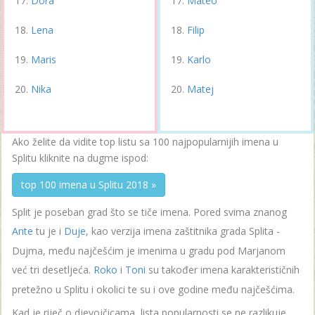
Dora
Mateo
Lena
Filip
Maris
Karlo
Nika
Matej
Ako želite da vidite top listu sa 100 najpopularnijih imena u
Splitu kliknite na dugme ispod:
top 100 imena u Splitu 2018 »
Split je poseban grad što se tiče imena. Pored svima znanog
Ante
tu je i
Duje
, kao verzija imena zaštitnika grada Splita -
Dujma, među najčešćim je imenima u gradu pod Marjanom
već tri desetljeća.
Roko
i
Toni
su također imena karakterističnih
pretežno u Splitu i okolici te su i ove godine među najčešćima.
Kad je riječ o djevojčicama, lista popularnosti se ne razlikuje