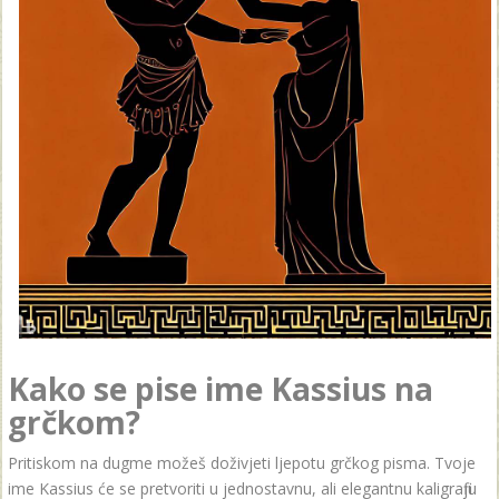
Kako se pise ime Kassius na
grčkom?
Pritiskom na dugme možeš doživjeti ljepotu grčkog pisma. Tvoje
ime Kassius će se pretvoriti u jednostavnu, ali elegantnu kaligrafiju