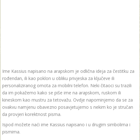
Ime Kassius napisano na arapskom je odlična ideja za čestitku za
rođendan, ili kao poklon u obliku privjeska za ključeve ili
personaliziranog omota za mobilni telefon. Neki čitaoci su trazili
da im pokažemo kako se piše ime na arapskom, ruskom ili
kineskom kao mustru za tetovažu. Ovdje napominjemo da se za
ovakvu namjenu obavezno posavjetujemo s nekim ko je stručan
da provjeri korektnost pisma.
Ispod možete naći ime Kassius napisano i u drugim simbolima i
pismima.