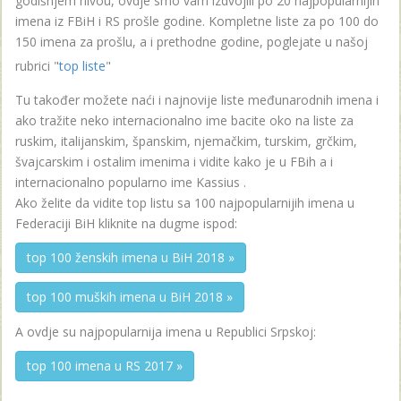
godišnjem nivou, ovdje smo vam izdvojili po 20 najpopularnijih
imena iz FBiH i RS prošle godine. Kompletne liste za po 100 do
150 imena za prošlu, a i prethodne godine, poglejate u našoj
rubrici "
top liste
"
Tu također možete naći i najnovije liste međunarodnih imena i
ako tražite neko internacionalno ime bacite oko na liste za
ruskim, italijanskim, španskim, njemačkim, turskim, grčkim,
švajcarskim i ostalim imenima i vidite kako je u FBih a i
internacionalno popularno ime Kassius .
Ako želite da vidite top listu sa 100 najpopularnijih imena u
Federaciji BiH kliknite na dugme ispod:
top 100 ženskih imena u BiH 2018 »
top 100 muških imena u BiH 2018 »
A ovdje su najpopularnija imena u Republici Srpskoj:
top 100 imena u RS 2017 »