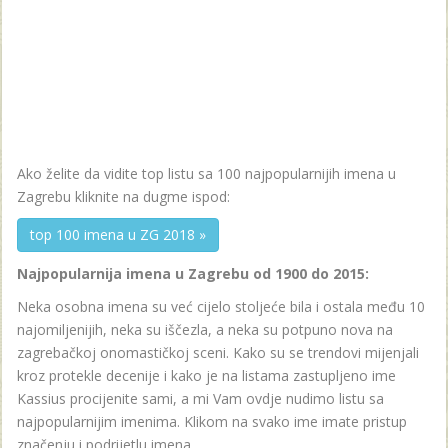
Ako želite da vidite top listu sa 100 najpopularnijih imena u
Zagrebu kliknite na dugme ispod:
top 100 imena u ZG 2018 »
Najpopularnija imena u Zagrebu od 1900 do 2015:
Neka osobna imena su već cijelo stoljeće bila i ostala među 10
najomiljenijih, neka su iščezla, a neka su potpuno nova na
zagrebačkoj onomastičkoj sceni. Kako su se trendovi mijenjali
kroz protekle decenije i kako je na listama zastupljeno ime
Kassius procijenite sami, a mi Vam ovdje nudimo listu sa
najpopularnijim imenima. Klikom na svako ime imate pristup
značenju i podrijetlu imena