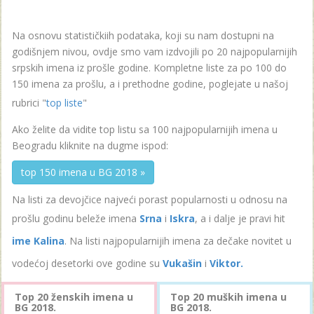
Na osnovu statističkiih podataka, koji su nam dostupni na
godišnjem nivou, ovdje smo vam izdvojili po 20 najpopularnijih
srpskih imena iz prošle godine. Kompletne liste za po 100 do
150 imena za prošlu, a i prethodne godine, poglejate u našoj
rubrici "
top liste
"
Ako želite da vidite top listu sa 100 najpopularnijih imena u
Beogradu kliknite na dugme ispod:
top 150 imena u BG 2018 »
Na listi za devojčice najveći porast popularnosti u odnosu na
prošlu godinu beleže imena
Srna
i
Iskra
, a i dalje je pravi hit
ime Kalina
. Na listi najpopularnijih imena za dečake novitet u
vodećoj desetorki ove godine su
Vukašin
i
Viktor.
Top 20 ženskih imena u
Top 20 muških imena u
BG 2018.
BG 2018.