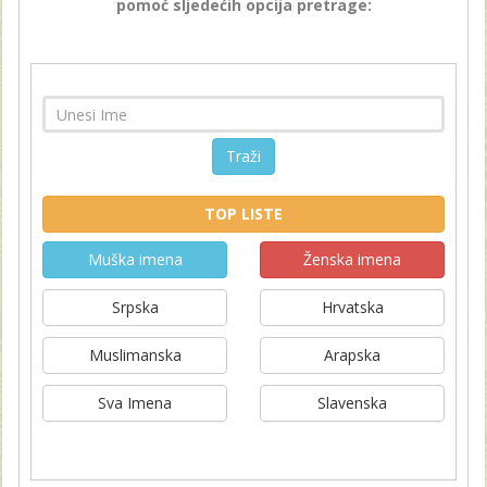
pomoć sljedećih opcija pretrage:
Traži
TOP LISTE
Muška imena
Ženska imena
Srpska
Hrvatska
Muslimanska
Arapska
Sva Imena
Slavenska