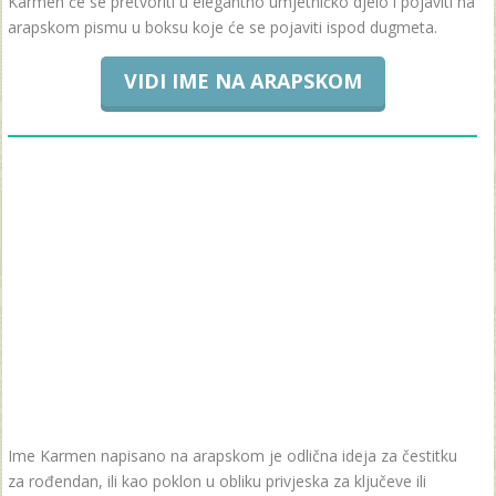
Karmen će se pretvoriti u elegantno umjetničko djelo i pojaviti na
arapskom pismu u boksu koje će se pojaviti ispod dugmeta.
VIDI IME NA ARAPSKOM
Ime Karmen napisano na arapskom je odlična ideja za čestitku
za rođendan, ili kao poklon u obliku privjeska za ključeve ili