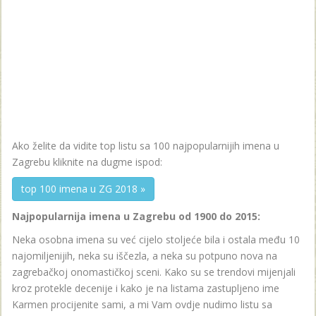
Ako želite da vidite top listu sa 100 najpopularnijih imena u
Zagrebu kliknite na dugme ispod:
top 100 imena u ZG 2018 »
Najpopularnija imena u Zagrebu od 1900 do 2015:
Neka osobna imena su već cijelo stoljeće bila i ostala među 10
najomiljenijih, neka su iščezla, a neka su potpuno nova na
zagrebačkoj onomastičkoj sceni. Kako su se trendovi mijenjali
kroz protekle decenije i kako je na listama zastupljeno ime
Karmen procijenite sami, a mi Vam ovdje nudimo listu sa