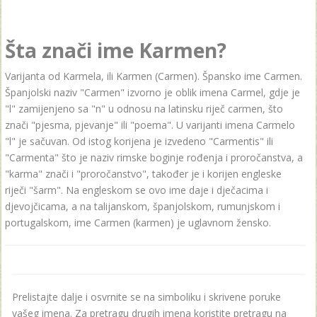
Šta znači ime Karmen?
Varijanta od Karmela, ili Karmen (Carmen). Špansko ime Carmen.
Španjolski naziv "Carmen" izvorno je oblik imena Carmel, gdje je
"l" zamijenjeno sa "n" u odnosu na latinsku riječ carmen, što
znači "pjesma, pjevanje" ili "poema". U varijanti imena Carmelo
"l" je sačuvan. Od istog korijena je izvedeno "Carmentis" ili
"Carmenta" što je naziv rimske boginje rođenja i proročanstva, a
"karma" znači i "proročanstvo", također je i korijen engleske
riječi "šarm". Na engleskom se ovo ime daje i dječacima i
djevojčicama, a na talijanskom, španjolskom, rumunjskom i
portugalskom, ime Carmen (karmen) je uglavnom žensko.
Prelistajte dalje i osvrnite se na simboliku i skrivene poruke
vašeg imena. Za pretragu drugih imena koristite pretragu na