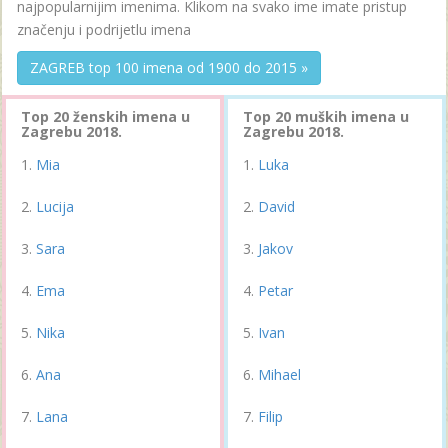
najpopularnijim imenima. Klikom na svako ime imate pristup
značenju i podrijetlu imena
ZAGREB top 100 imena od 1900 do 2015 »
Top 20 ženskih imena u
Top 20 muških imena u
Zagrebu 2018.
Zagrebu 2018.
Mia
Luka
Lucija
David
Sara
Jakov
Ema
Petar
Nika
Ivan
Ana
Mihael
Lana
Filip