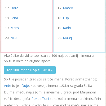
Dora
Mateo
Lena
Filip
Maris
Karlo
Nika
Matej
Ako želite da vidite top listu sa 100 najpopularnijih imena u
Splitu kliknite na dugme ispod:
top 100 imena u Splitu 2018 »
Split je poseban grad što se tiče imena. Pored svima znanog
Ante
tu je i
Duje
, kao verzija imena zaštitnika grada Splita -
Dujma, među najčešćim je imenima u gradu pod Marjanom
već tri desetljeća.
Roko
i
Toni
su također imena karakterističnih
pretežno u Splitu i okolici te su i ove godine među najčešćima.