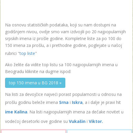
Na osnovu statističkiih podataka, koji su nam dostupni na
godišnjem nivou, ovdje smo vam izdvojili po 20 najpopularnijih
srpskih imena iz prošle godine. Kompletne liste za po 100 do
150 imena za prošlu, a i prethodne godine, poglejate u našoj
rubrici "
top liste
"
Ako želite da vidite top listu sa 100 najpopularnijih imena u
Beogradu kliknite na dugme ispod:
top 150 imena u BG 2018 »
Na listi za devojčice najveći porast popularnosti u odnosu na
prošlu godinu beleže imena
Srna
i
Iskra
, a i dalje je pravi hit
ime Kalina
. Na listi najpopularnijih imena za dečake novitet u
vodećoj desetorki ove godine su
Vukašin
i
Viktor.