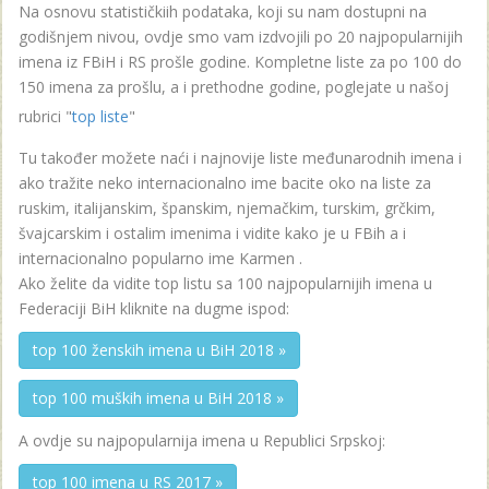
Na osnovu statističkiih podataka, koji su nam dostupni na
godišnjem nivou, ovdje smo vam izdvojili po 20 najpopularnijih
imena iz FBiH i RS prošle godine. Kompletne liste za po 100 do
150 imena za prošlu, a i prethodne godine, poglejate u našoj
rubrici "
top liste
"
Tu također možete naći i najnovije liste međunarodnih imena i
ako tražite neko internacionalno ime bacite oko na liste za
ruskim, italijanskim, španskim, njemačkim, turskim, grčkim,
švajcarskim i ostalim imenima i vidite kako je u FBih a i
internacionalno popularno ime Karmen .
Ako želite da vidite top listu sa 100 najpopularnijih imena u
Federaciji BiH kliknite na dugme ispod:
top 100 ženskih imena u BiH 2018 »
top 100 muških imena u BiH 2018 »
A ovdje su najpopularnija imena u Republici Srpskoj:
top 100 imena u RS 2017 »