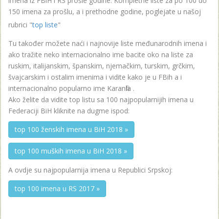
imena iz FBiH i RS prošle godine. Kompletne liste za po 100 do
150 imena za prošlu, a i prethodne godine, poglejate u našoj
rubrici "
top liste
"
Tu također možete naći i najnovije liste međunarodnih imena i
ako tražite neko internacionalno ime bacite oko na liste za
ruskim, italijanskim, španskim, njemačkim, turskim, grčkim,
švajcarskim i ostalim imenima i vidite kako je u FBih a i
internacionalno popularno ime Karanfila .
Ako želite da vidite top listu sa 100 najpopularnijih imena u
Federaciji BiH kliknite na dugme ispod:
top 100 ženskih imena u BiH 2018 »
top 100 muških imena u BiH 2018 »
A ovdje su najpopularnija imena u Republici Srpskoj:
top 100 imena u RS 2017 »