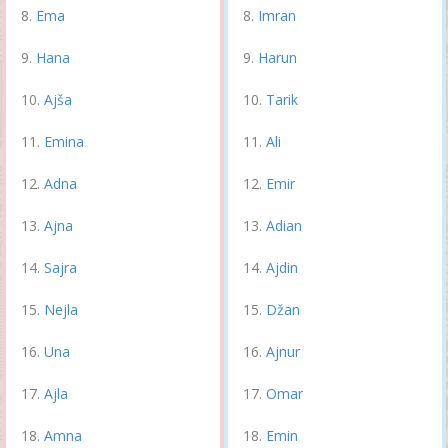
Ema
Imran
Hana
Harun
Ajša
Tarik
Emina
Ali
Adna
Emir
Ajna
Adian
Sajra
Ajdin
Nejla
Džan
Una
Ajnur
Ajla
Omar
Amna
Emin