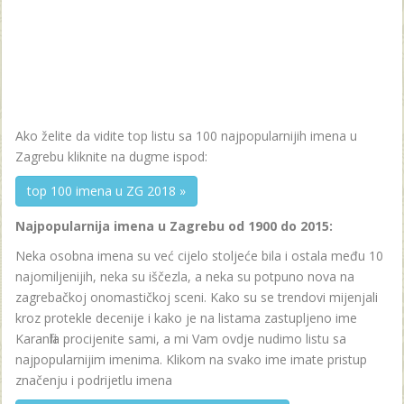
Ako želite da vidite top listu sa 100 najpopularnijih imena u
Zagrebu kliknite na dugme ispod:
top 100 imena u ZG 2018 »
Najpopularnija imena u Zagrebu od 1900 do 2015:
Neka osobna imena su već cijelo stoljeće bila i ostala među 10
najomiljenijih, neka su iščezla, a neka su potpuno nova na
zagrebačkoj onomastičkoj sceni. Kako su se trendovi mijenjali
kroz protekle decenije i kako je na listama zastupljeno ime
Karanfila procijenite sami, a mi Vam ovdje nudimo listu sa
najpopularnijim imenima. Klikom na svako ime imate pristup
značenju i podrijetlu imena