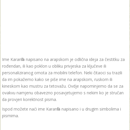
Ime Karanfila napisano na arapskom je odlična ideja za čestitku za
rođendan, ili kao poklon u obliku privjeska za ključeve ili
personaliziranog omota za mobilni telefon. Neki čitaoci su trazili
da im pokažemo kako se piše ime na arapskom, ruskom ili
kineskom kao mustru za tetovažu. Ovdje napominjemo da se za
ovakvu namjenu obavezno posavjetujemo s nekim ko je stručan
da provjeri korektnost pisma.
Ispod možete naći ime Karanfila napisano i u drugim simbolima i
pismima.