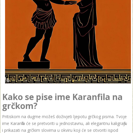
Kako se pise ime Karanfila na
grčkom?
Pritiskom na dugme možeš doživjeti ljepotu grčkog pisma. Tvoje
ime Karanfila će se pretvoriti u jednostavnu, ali elegantnu kaligrafiju
i prikazati na grčkim slovima u okviru koji će se otvoriti ispod