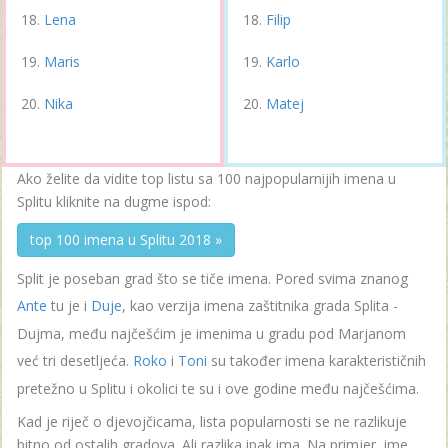
Lena
Filip
Maris
Karlo
Nika
Matej
Ako želite da vidite top listu sa 100 najpopularnijih imena u
Splitu kliknite na dugme ispod:
top 100 imena u Splitu 2018 »
Split je poseban grad što se tiče imena. Pored svima znanog
Ante
tu je i
Duje
, kao verzija imena zaštitnika grada Splita -
Dujma, među najčešćim je imenima u gradu pod Marjanom
već tri desetljeća.
Roko
i
Toni
su također imena karakterističnih
pretežno u Splitu i okolici te su i ove godine među najčešćima.
Kad je riječ o djevojčicama, lista popularnosti se ne razlikuje
bitno od ostalih gradova. Ali razlika ipak ima. Na primjer, ime