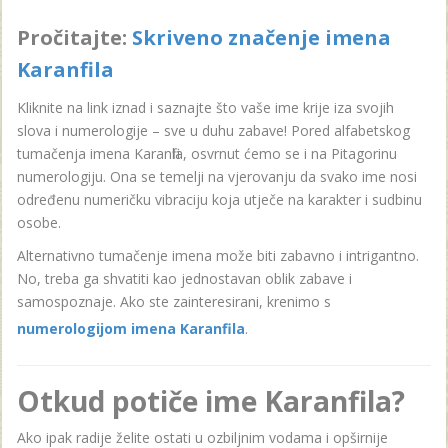
Pročitajte:
Skriveno značenje imena
Karanfila
Kliknite na link iznad i saznajte što vaše ime krije iza svojih
slova i numerologije – sve u duhu zabave! Pored alfabetskog
tumačenja imena Karanfila, osvrnut ćemo se i na Pitagorinu
numerologiju. Ona se temelji na vjerovanju da svako ime nosi
određenu numeričku vibraciju koja utječe na karakter i sudbinu
osobe.
Alternativno tumačenje imena može biti zabavno i intrigantno.
No, treba ga shvatiti kao jednostavan oblik zabave i
samospoznaje. Ako ste zainteresirani, krenimo s
numerologijom imena Karanfila
.
Otkud potiče ime Karanfila?
Ako ipak radije želite ostati u ozbiljnim vodama i opširnije