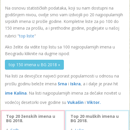
Na osnovu statističkiih podataka, koji su nam dostupni na
godišnjem nivou, ovdje smo vam izdvojili po 20 najpopularnijih
srpskih imena iz prošle godine. Kompletne liste za po 100 do
150 imena za prošlu, a i prethodne godine, poglejate u našoj
rubrici "
top liste
"
Ako želite da vidite top listu sa 100 najpopularnijih imena u
Beogradu kliknite na dugme ispod:
top 150 imena u BG 2018 »
Na listi za devojčice najveći porast popularnosti u odnosu na
prošlu godinu beleže imena
Srna
i
Iskra
, a i dalje je pravi hit
ime Kalina
. Na listi najpopularnijih imena za dečake novitet u
vodećoj desetorki ove godine su
Vukašin
i
Viktor.
Top 20 ženskih imena u
Top 20 muških imena u
BG 2018.
BG 2018.