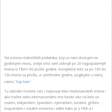
Na osnovu statističkiih podataka, koji su nam dostupni na
godišnjem nivou, ovdje smo vam izdvojili po 20 najpopularnijih
imena iz FBiH i RS prošle godine. Kompletne liste za po 100 do
150 imena za prošlu, a i prethodne godine, poglejate u našoj
rubrici "
top liste
"
Tu također možete naći i najnovije liste međunarodnih imena i
ako tražite neko internacionalno ime bacite oko na liste za
ruskim, italijanskim, španskim, njemačkim, turskim, grčkim,
švajcarskim i ostalim imenima i vidite kako je u FBih a i