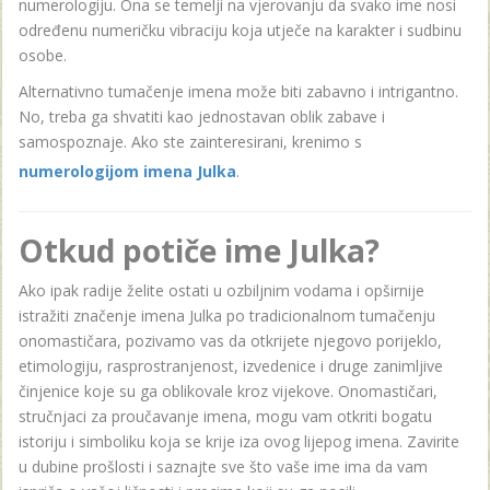
numerologiju. Ona se temelji na vjerovanju da svako ime nosi
određenu numeričku vibraciju koja utječe na karakter i sudbinu
osobe.
Alternativno tumačenje imena može biti zabavno i intrigantno.
No, treba ga shvatiti kao jednostavan oblik zabave i
samospoznaje. Ako ste zainteresirani, krenimo s
numerologijom imena Julka
.
Otkud potiče ime Julka?
Ako ipak radije želite ostati u ozbiljnim vodama i opširnije
istražiti značenje imena Julka po tradicionalnom tumačenju
onomastičara, pozivamo vas da otkrijete njegovo porijeklo,
etimologiju, rasprostranjenost, izvedenice i druge zanimljive
činjenice koje su ga oblikovale kroz vijekove. Onomastičari,
stručnjaci za proučavanje imena, mogu vam otkriti bogatu
istoriju i simboliku koja se krije iza ovog lijepog imena. Zavirite
u dubine prošlosti i saznajte sve što vaše ime ima da vam