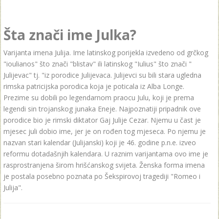
Šta znači ime Julka?
Varijanta imena Julija. Ime latinskog porijekla izvedeno od grčkog
"ioulianos" što znači "blistav" ili latinskog "Iulius" što znači "
Julijevac" tj. "iz porodice Julijevaca. Julijevci su bili stara ugledna
rimska patricijska porodica koja je poticala iz Alba Longe.
Prezime su dobili po legendarnom praocu Julu, koji je prema
legendi sin trojanskog junaka Eneje. Najpoznatiji pripadnik ove
porodice bio je rimski diktator Gaj Julije Cezar. Njemu u čast je
mjesec juli dobio ime, jer je on rođen tog mjeseca. Po njemu je
nazvan stari kalendar (Julijanski) koji je 46. godine p.n.e. izveo
reformu dotadašnjih kalendara. U raznim varijantama ovo ime je
rasprostranjena širom hrišćanskog svijeta. Ženska forma imena
je postala posebno poznata po Šekspirovoj tragediji "Romeo i
Julija".