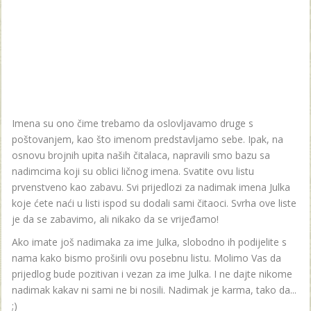
Imena su ono čime trebamo da oslovljavamo druge s
poštovanjem, kao što imenom predstavljamo sebe. Ipak, na
osnovu brojnih upita naših čitalaca, napravili smo bazu sa
nadimcima koji su oblici ličnog imena. Svatite ovu listu
prvenstveno kao zabavu. Svi prijedlozi za nadimak imena Julka
koje ćete naći u listi ispod su dodali sami čitaoci. Svrha ove liste
je da se zabavimo, ali nikako da se vrijeđamo!
Ako imate još nadimaka za ime Julka, slobodno ih podijelite s
nama kako bismo proširili ovu posebnu listu. Molimo Vas da
prijedlog bude pozitivan i vezan za ime Julka. I ne dajte nikome
nadimak kakav ni sami ne bi nosili. Nadimak je karma, tako da...
;)