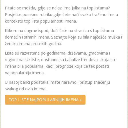
Pitate se možda, gdje se nalazi ime Julka na top listama?
Posjetite posebnu rubriku gdje ćete naći svako traženo ime u
kontekstu top lista popularnosti imena.
Klikom na dugme ispod, doći ćete na stranicu s top listama
domaćih i stranih imena. Saznajte koja su bila najčešća muška i
ženska imena proteklih godina.
Liste su razvrstane po godinama, državama, gradovima i
regionima. Uz liste, dostupne su i analize trendova - koja su
imena bila popularna, kao i prognoze koja će tek postati
najpopularnija imena.
U našoj banci podataka imate naravno i pristup značenju
svakog od ovih imena.
TOP LISTE NAJPOPULARNIJIH IMENA »