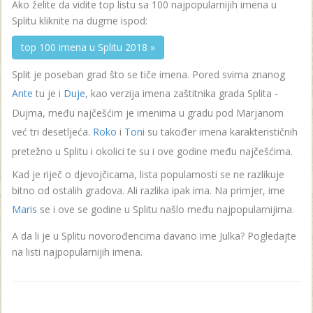
Ako želite da vidite top listu sa 100 najpopularnijih imena u
Splitu kliknite na dugme ispod:
top 100 imena u Splitu 2018 »
Split je poseban grad što se tiče imena. Pored svima znanog
Ante
tu je i
Duje
, kao verzija imena zaštitnika grada Splita -
Dujma, među najčešćim je imenima u gradu pod Marjanom
već tri desetljeća.
Roko
i
Toni
su također imena karakterističnih
pretežno u Splitu i okolici te su i ove godine među najčešćima.
Kad je riječ o djevojčicama, lista popularnosti se ne razlikuje
bitno od ostalih gradova. Ali razlika ipak ima. Na primjer, ime
Maris
se i ove se godine u Splitu našlo među najpopularnijima.
A da li je u Splitu novorođencima davano ime Julka? Pogledajte
na listi najpopularnijih imena.