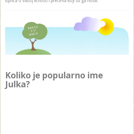
ispriča o vašoj ličnosti i precima koji su ga nosili.
Koliko je popularno ime
Julka?