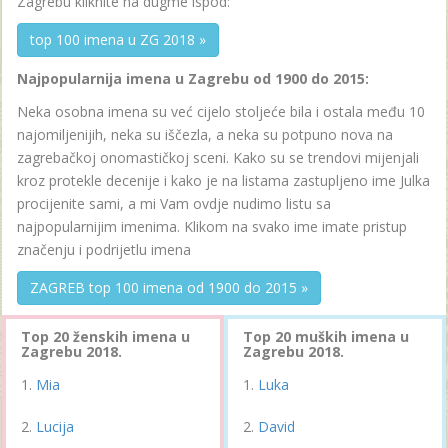
Zagrebu kliknite na dugme ispod:
top 100 imena u ZG 2018 »
Najpopularnija imena u Zagrebu od 1900 do 2015:
Neka osobna imena su već cijelo stoljeće bila i ostala među 10
najomiljenijih, neka su iščezla, a neka su potpuno nova na
zagrebačkoj onomastičkoj sceni. Kako su se trendovi mijenjali
kroz protekle decenije i kako je na listama zastupljeno ime Julka
procijenite sami, a mi Vam ovdje nudimo listu sa
najpopularnijim imenima. Klikom na svako ime imate pristup
značenju i podrijetlu imena
ZAGREB top 100 imena od 1900 do 2015 »
Top 20 ženskih imena u
Top 20 muških imena u
Zagrebu 2018.
Zagrebu 2018.
Mia
Luka
Lucija
David