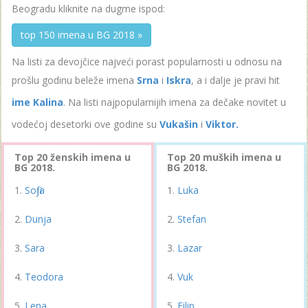
Beogradu kliknite na dugme ispod:
top 150 imena u BG 2018 »
Na listi za devojčice najveći porast popularnosti u odnosu na
prošlu godinu beleže imena
Srna
i
Iskra
, a i dalje je pravi hit
ime Kalina
. Na listi najpopularnijih imena za dečake novitet u
vodećoj desetorki ove godine su
Vukašin
i
Viktor.
Top 20 ženskih imena u
Top 20 muških imena u
BG 2018.
BG 2018.
Sofija
Luka
Dunja
Stefan
Sara
Lazar
Teodora
Vuk
Lena
Filip