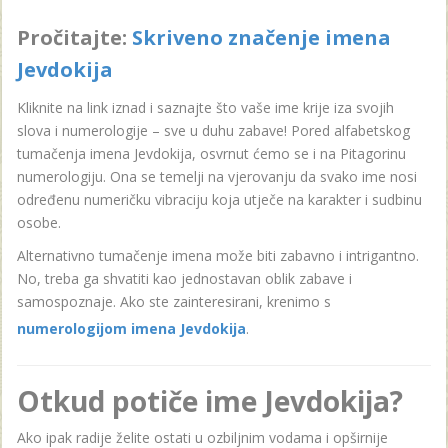
Pročitajte:
Skriveno značenje imena
Jevdokija
Kliknite na link iznad i saznajte što vaše ime krije iza svojih
slova i numerologije – sve u duhu zabave! Pored alfabetskog
tumačenja imena Jevdokija, osvrnut ćemo se i na Pitagorinu
numerologiju. Ona se temelji na vjerovanju da svako ime nosi
određenu numeričku vibraciju koja utječe na karakter i sudbinu
osobe.
Alternativno tumačenje imena može biti zabavno i intrigantno.
No, treba ga shvatiti kao jednostavan oblik zabave i
samospoznaje. Ako ste zainteresirani, krenimo s
numerologijom imena Jevdokija
.
Otkud potiče ime Jevdokija?
Ako ipak radije želite ostati u ozbiljnim vodama i opširnije