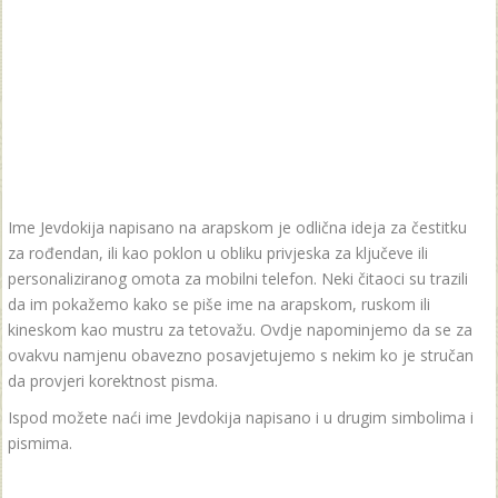
Ime Jevdokija napisano na arapskom je odlična ideja za čestitku
za rođendan, ili kao poklon u obliku privjeska za ključeve ili
personaliziranog omota za mobilni telefon. Neki čitaoci su trazili
da im pokažemo kako se piše ime na arapskom, ruskom ili
kineskom kao mustru za tetovažu. Ovdje napominjemo da se za
ovakvu namjenu obavezno posavjetujemo s nekim ko je stručan
da provjeri korektnost pisma.
Ispod možete naći ime Jevdokija napisano i u drugim simbolima i
pismima.