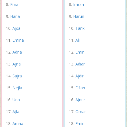
Ema
Imran
Hana
Harun
Ajša
Tarik
Emina
Ali
Adna
Emir
Ajna
Adian
Sajra
Ajdin
Nejla
Džan
Una
Ajnur
Ajla
Omar
Amna
Emin