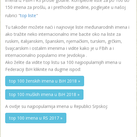
imena iz FBiH i RS prošle godine. Kompletne liste za po 100 do
150 imena za prošlu, a i prethodne godine, poglejate u našoj
rubrici "
top liste
"
Tu također možete naći i najnovije liste međunarodnih imena i
ako tražite neko internacionalno ime bacite oko na liste za
ruskim, italijanskim, španskim, njemačkim, turskim, grčkim,
švajcarskim i ostalim imenima i vidite kako je u FBih a i
internacionalno popularno ime Jevdokija .
Ako želite da vidite top listu sa 100 najpopularnijih imena u
Federaciji BiH kliknite na dugme ispod:
top 100 ženskih imena u BiH 2018 »
top 100 muških imena u BiH 2018 »
A ovdje su najpopularnija imena u Republici Srpskoj:
top 100 imena u RS 2017 »