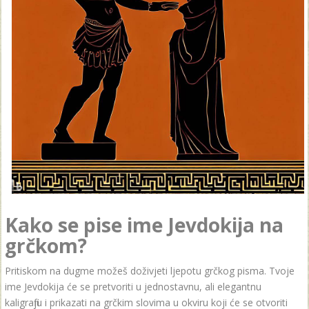
Kako se pise ime Jevdokija na
grčkom?
Pritiskom na dugme možeš doživjeti ljepotu grčkog pisma. Tvoje
ime Jevdokija će se pretvoriti u jednostavnu, ali elegantnu
kaligrafiju i prikazati na grčkim slovima u okviru koji će se otvoriti