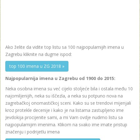
Ako želite da vidite top listu sa 100 najpopularnijih imena u
Zagrebu kliknite na dugme ispod:
top 100 imena u ZG 2018 »
Najpopularnija imena u Zagrebu od 1900 do 2015:
Neka osobna imena su već cijelo stoljeće bila i ostala među 10
najomiljenijih, neka su iščezla, a neka su potpuno nova na
zagrebačkoj onomastičkoj sceni. Kako su se trendovi mijenjali
kroz protekle decenije i kako je na listama zastupljeno ime
Jevdokija procijenite sami, a mi Vam ovdje nudimo listu sa
najpopularnijim imenima. Klikom na svako ime imate pristup
značenju i podrijetlu imena