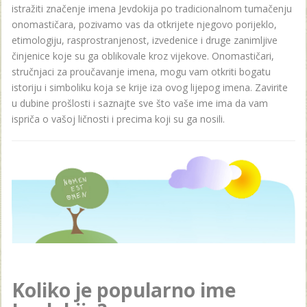
istražiti značenje imena Jevdokija po tradicionalnom tumačenju
onomastičara, pozivamo vas da otkrijete njegovo porijeklo,
etimologiju, rasprostranjenost, izvedenice i druge zanimljive
činjenice koje su ga oblikovale kroz vijekove. Onomastičari,
stručnjaci za proučavanje imena, mogu vam otkriti bogatu
istoriju i simboliku koja se krije iza ovog lijepog imena. Zavirite
u dubine prošlosti i saznajte sve što vaše ime ima da vam
ispriča o vašoj ličnosti i precima koji su ga nosili.
Koliko je popularno ime