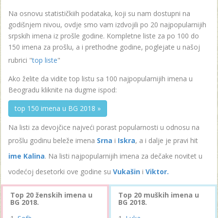
Na osnovu statističkiih podataka, koji su nam dostupni na
godišnjem nivou, ovdje smo vam izdvojili po 20 najpopularnijih
srpskih imena iz prošle godine. Kompletne liste za po 100 do
150 imena za prošlu, a i prethodne godine, poglejate u našoj
rubrici "
top liste
"
Ako želite da vidite top listu sa 100 najpopularnijih imena u
Beogradu kliknite na dugme ispod:
top 150 imena u BG 2018 »
Na listi za devojčice najveći porast popularnosti u odnosu na
prošlu godinu beleže imena
Srna
i
Iskra
, a i dalje je pravi hit
ime Kalina
. Na listi najpopularnijih imena za dečake novitet u
vodećoj desetorki ove godine su
Vukašin
i
Viktor.
Top 20 ženskih imena u
Top 20 muških imena u
BG 2018.
BG 2018.