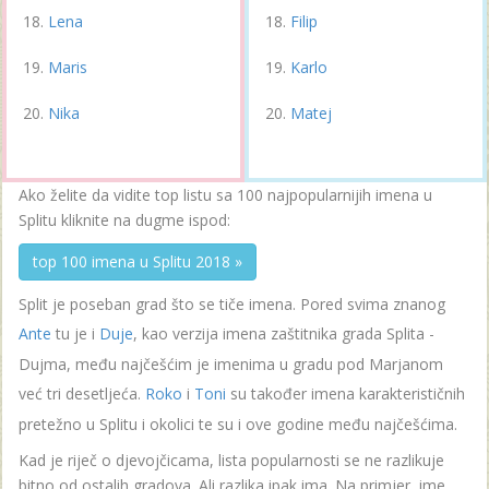
Lena
Filip
Maris
Karlo
Nika
Matej
Ako želite da vidite top listu sa 100 najpopularnijih imena u
Splitu kliknite na dugme ispod:
top 100 imena u Splitu 2018 »
Split je poseban grad što se tiče imena. Pored svima znanog
Ante
tu je i
Duje
, kao verzija imena zaštitnika grada Splita -
Dujma, među najčešćim je imenima u gradu pod Marjanom
već tri desetljeća.
Roko
i
Toni
su također imena karakterističnih
pretežno u Splitu i okolici te su i ove godine među najčešćima.
Kad je riječ o djevojčicama, lista popularnosti se ne razlikuje
bitno od ostalih gradova. Ali razlika ipak ima. Na primjer, ime