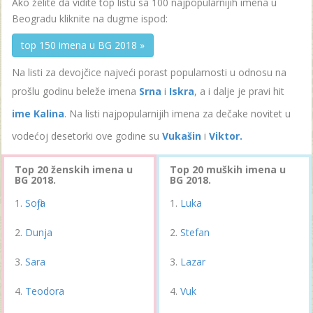
Ako želite da vidite top listu sa 100 najpopularnijih imena u
Beogradu kliknite na dugme ispod:
top 150 imena u BG 2018 »
Na listi za devojčice najveći porast popularnosti u odnosu na
prošlu godinu beleže imena
Srna
i
Iskra
, a i dalje je pravi hit
ime Kalina
. Na listi najpopularnijih imena za dečake novitet u
vodećoj desetorki ove godine su
Vukašin
i
Viktor.
Top 20 ženskih imena u
Top 20 muških imena u
BG 2018.
BG 2018.
Sofija
Luka
Dunja
Stefan
Sara
Lazar
Teodora
Vuk