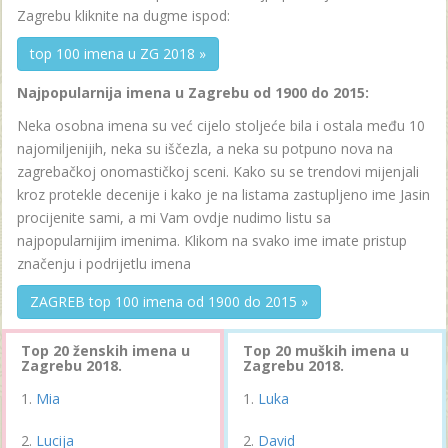
Zagrebu kliknite na dugme ispod:
top 100 imena u ZG 2018 »
Najpopularnija imena u Zagrebu od 1900 do 2015:
Neka osobna imena su već cijelo stoljeće bila i ostala među 10
najomiljenijih, neka su iščezla, a neka su potpuno nova na
zagrebačkoj onomastičkoj sceni. Kako su se trendovi mijenjali
kroz protekle decenije i kako je na listama zastupljeno ime Jasin
procijenite sami, a mi Vam ovdje nudimo listu sa
najpopularnijim imenima. Klikom na svako ime imate pristup
značenju i podrijetlu imena
ZAGREB top 100 imena od 1900 do 2015 »
Top 20 ženskih imena u
Top 20 muških imena u
Zagrebu 2018.
Zagrebu 2018.
Mia
Luka
Lucija
David