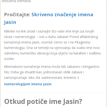
vrtlozima vremena.
Pročitajte:
Skriveno značenje imena
Jasin
Kliknite na link iznad i saznajte što vaše ime krije iza svojih
slova i numerologije – sve u duhu zabave! Pored alfabetskog
tumačenja imena Jasin, osvrnut ćemo se i na Pitagorinu
numerologiju. Ona se temelji na vjerovanju da svako ime nosi
određenu numeričku vibraciju koja utječe na karakter i sudbinu
osobe.
Alternativno tumačenje imena može biti zabavno i intrigantno.
No, treba ga shvatiti kao jednostavan oblik zabave i
samospoznaje. Ako ste zainteresirani, krenimo s
numerologijom imena Jasin
.
Otkud potiče ime Jasin?