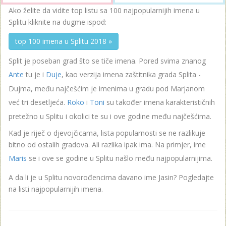
Ako želite da vidite top listu sa 100 najpopularnijih imena u
Splitu kliknite na dugme ispod:
top 100 imena u Splitu 2018 »
Split je poseban grad što se tiče imena. Pored svima znanog
Ante
tu je i
Duje
, kao verzija imena zaštitnika grada Splita -
Dujma, među najčešćim je imenima u gradu pod Marjanom
već tri desetljeća.
Roko
i
Toni
su također imena karakterističnih
pretežno u Splitu i okolici te su i ove godine među najčešćima.
Kad je riječ o djevojčicama, lista popularnosti se ne razlikuje
bitno od ostalih gradova. Ali razlika ipak ima. Na primjer, ime
Maris
se i ove se godine u Splitu našlo među najpopularnijima.
A da li je u Splitu novorođencima davano ime Jasin? Pogledajte
na listi najpopularnijih imena.