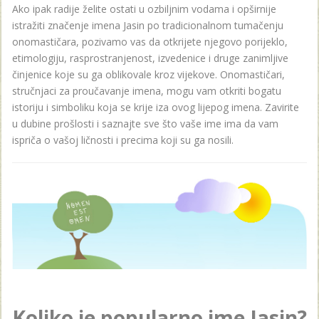
Ako ipak radije želite ostati u ozbiljnim vodama i opširnije
istražiti značenje imena Jasin po tradicionalnom tumačenju
onomastičara, pozivamo vas da otkrijete njegovo porijeklo,
etimologiju, rasprostranjenost, izvedenice i druge zanimljive
činjenice koje su ga oblikovale kroz vijekove. Onomastičari,
stručnjaci za proučavanje imena, mogu vam otkriti bogatu
istoriju i simboliku koja se krije iza ovog lijepog imena. Zavirite
u dubine prošlosti i saznajte sve što vaše ime ima da vam
ispriča o vašoj ličnosti i precima koji su ga nosili.
Koliko je popularno ime Jasin?