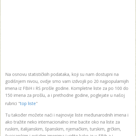
Na osnovu statističkiih podataka, koji su nam dostupni na
godišnjem nivou, ovdje smo vam izdvojili po 20 najpopularnijih
imena iz FBiH i RS prošle godine. Kompletne liste za po 100 do
150 imena za prošlu, a i prethodne godine, poglejate u našoj
rubrici "
top liste
"
Tu također možete naći i najnovije liste međunarodnih imena i
ako tražite neko internacionalno ime bacite oko na liste za
ruskim, italijanskim, španskim, njemačkim, turskim, grčkim,
švajcarskim i ostalim imenima i vidite kako je u FBih a i