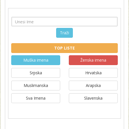
Traži
TOP LISTE
Muška imena
Ženska imena
Srpska
Hrvatska
Muslimanska
Arapska
Sva Imena
Slavenska