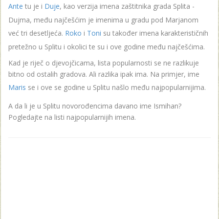
Ante
tu je i
Duje
, kao verzija imena zaštitnika grada Splita -
Dujma, među najčešćim je imenima u gradu pod Marjanom
već tri desetljeća.
Roko
i
Toni
su također imena karakterističnih
pretežno u Splitu i okolici te su i ove godine među najčešćima.
Kad je riječ o djevojčicama, lista popularnosti se ne razlikuje
bitno od ostalih gradova. Ali razlika ipak ima. Na primjer, ime
Maris
se i ove se godine u Splitu našlo među najpopularnijima.
A da li je u Splitu novorođencima davano ime Ismihan?
Pogledajte na listi najpopularnijih imena.