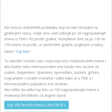
Na osnovu statističkiih podataka, koji su nam dostupni na
godišnjem nivou, ovdje smo vam izdvojili po 20 najpopularnijih
imena iz FBiH i RS prošle godine. Kompletne liste za po 100 do
150 imena za prošlu, a i prethodne godine, poglejate u našoj
rubrici "
top liste
"
Tu također možete naći i najnovije liste međunarodnih imena i
ako tražite neko internacionalno ime bacite oko na liste za
ruskim, italijanskim, španskim, njemačkim, turskim, grčkim,
švajcarskim i ostalim imenima i vidite kako je u FBih a i
internacionalno popularno ime Ismihan .
Ako želite da vidite top listu sa 100 najpopularnijih imena u
Federaciji BiH kliknite na dugme ispod:
top 100 ženskih imena u BiH 2018 »