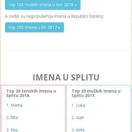
top 100 muških imena u BiH 2018 »
A ovdje su najpopularnija imena u Republici Srpskoj:
top 100 imena u RS 2017 »
IMENA U SPLITU
Top 20 ženskih imena u
Top 20 muških imena u
Splitu 2018.
Splitu 2017.
Marta
Luka
Rita
Ivan
Mia
Ante