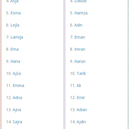
Asja
Davud
Esma
Hamza
Lejla
Adin
Lamija
Eman
Ema
Imran
Hana
Harun
Ajša
Tarik
Emina
Ali
Adna
Emir
Ajna
Adian
Sajra
Ajdin