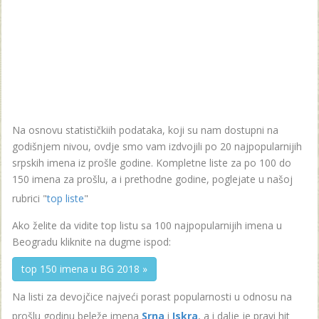
Na osnovu statističkiih podataka, koji su nam dostupni na
godišnjem nivou, ovdje smo vam izdvojili po 20 najpopularnijih
srpskih imena iz prošle godine. Kompletne liste za po 100 do
150 imena za prošlu, a i prethodne godine, poglejate u našoj
rubrici "
top liste
"
Ako želite da vidite top listu sa 100 najpopularnijih imena u
Beogradu kliknite na dugme ispod:
top 150 imena u BG 2018 »
Na listi za devojčice najveći porast popularnosti u odnosu na
prošlu godinu beleže imena
Srna
i
Iskra
, a i dalje je pravi hit