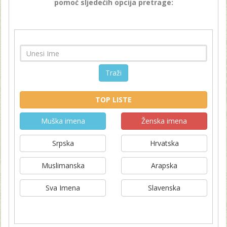
pomoć sljedećih opcija pretrage:
Traži
TOP LISTE
Muška imena
Ženska imena
Srpska
Hrvatska
Muslimanska
Arapska
Sva Imena
Slavenska