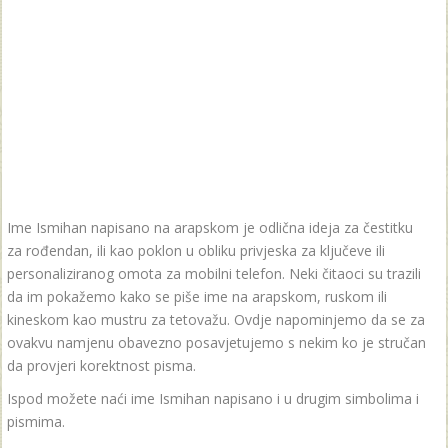
Ime Ismihan napisano na arapskom je odlična ideja za čestitku
za rođendan, ili kao poklon u obliku privjeska za ključeve ili
personaliziranog omota za mobilni telefon. Neki čitaoci su trazili
da im pokažemo kako se piše ime na arapskom, ruskom ili
kineskom kao mustru za tetovažu. Ovdje napominjemo da se za
ovakvu namjenu obavezno posavjetujemo s nekim ko je stručan
da provjeri korektnost pisma.
Ispod možete naći ime Ismihan napisano i u drugim simbolima i
pismima.