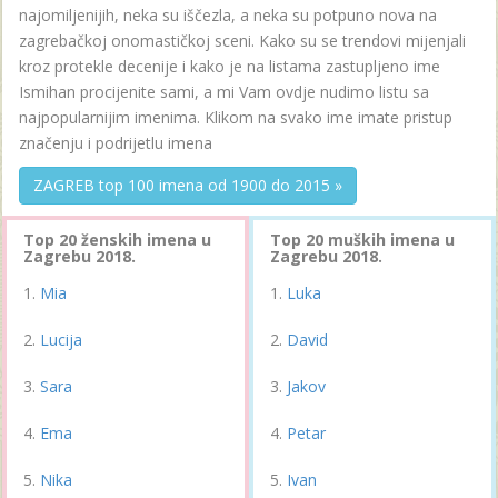
najomiljenijih, neka su iščezla, a neka su potpuno nova na
zagrebačkoj onomastičkoj sceni. Kako su se trendovi mijenjali
kroz protekle decenije i kako je na listama zastupljeno ime
Ismihan procijenite sami, a mi Vam ovdje nudimo listu sa
najpopularnijim imenima. Klikom na svako ime imate pristup
značenju i podrijetlu imena
ZAGREB top 100 imena od 1900 do 2015 »
Top 20 ženskih imena u
Top 20 muških imena u
Zagrebu 2018.
Zagrebu 2018.
Mia
Luka
Lucija
David
Sara
Jakov
Ema
Petar
Nika
Ivan