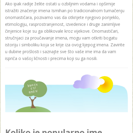
Ako ipak radije želite ostati u ozbiljnim vodama i opširnije
istražiti značenje imena Ismihan po tradicionalnom tumačenju
onomastičara, pozivamo vas da otkrijete njegovo porijeklo,
etimologiju, rasprostranjenost, izvedenice i druge zanimljive
činjenice koje su ga oblikovale kroz vijekove. Onomastičari,
stručnjaci za proučavanje imena, mogu vam otkriti bogatu
istoriju i simboliku koja se krije iza ovog lijepog imena. Zavirite
u dubine prošlosti i saznajte sve što vaše ime ima da vam
ispriča o vašoj ličnosti i precima koji su ga nosili.
Koliko je popularno ime