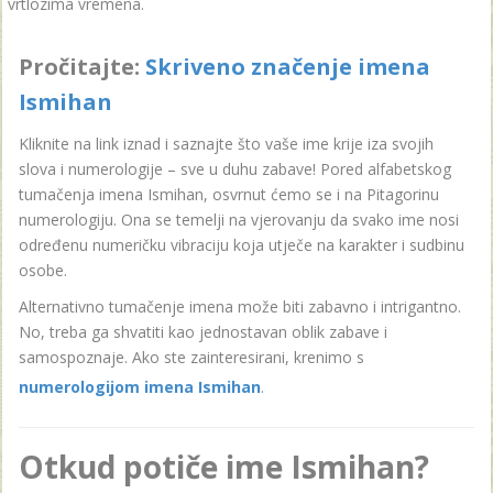
vrtlozima vremena.
Pročitajte:
Skriveno značenje imena
Ismihan
Kliknite na link iznad i saznajte što vaše ime krije iza svojih
slova i numerologije – sve u duhu zabave! Pored alfabetskog
tumačenja imena Ismihan, osvrnut ćemo se i na Pitagorinu
numerologiju. Ona se temelji na vjerovanju da svako ime nosi
određenu numeričku vibraciju koja utječe na karakter i sudbinu
osobe.
Alternativno tumačenje imena može biti zabavno i intrigantno.
No, treba ga shvatiti kao jednostavan oblik zabave i
samospoznaje. Ako ste zainteresirani, krenimo s
numerologijom imena Ismihan
.
Otkud potiče ime Ismihan?