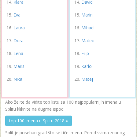
Klara
David
Eva
Marin
Laura
Mihael
Dora
Mateo
Lena
Filip
Maris
Karlo
Nika
Matej
Ako želite da vidite top listu sa 100 najpopularnijih imena u
Splitu kliknite na dugme ispod:
top 100 imena u Splitu 2018 »
Split je poseban grad što se tiče imena. Pored svima znanog