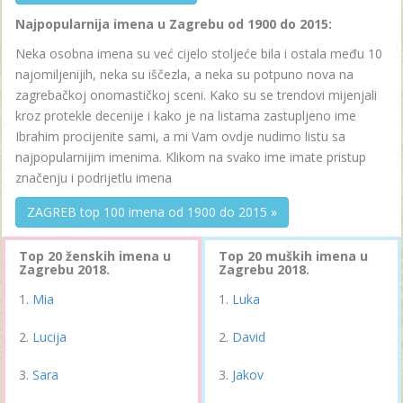
Najpopularnija imena u Zagrebu od 1900 do 2015:
Neka osobna imena su već cijelo stoljeće bila i ostala među 10
najomiljenijih, neka su iščezla, a neka su potpuno nova na
zagrebačkoj onomastičkoj sceni. Kako su se trendovi mijenjali
kroz protekle decenije i kako je na listama zastupljeno ime
Ibrahim procijenite sami, a mi Vam ovdje nudimo listu sa
najpopularnijim imenima. Klikom na svako ime imate pristup
značenju i podrijetlu imena
ZAGREB top 100 imena od 1900 do 2015 »
Top 20 ženskih imena u
Top 20 muških imena u
Zagrebu 2018.
Zagrebu 2018.
Mia
Luka
Lucija
David
Sara
Jakov