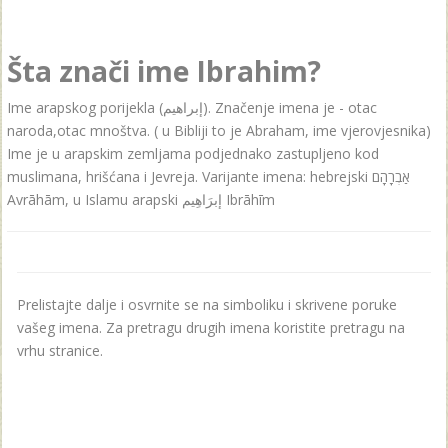
Šta znači ime Ibrahim?
Ime arapskog porijekla (‏إبراهيم‎). Značenje imena je - otac
naroda,otac mnoštva. ( u Bibliji to je Abraham, ime vjerovjesnika)
Ime je u arapskim zemljama podjednako zastupljeno kod
muslimana, hrišćana i Jevreja. Varijante imena: hebrejski ‏אַבְרָהָם‎
Avrāhām, u Islamu arapski ‏إبرَاهِيم‎ Ibrāhīm
Prelistajte dalje i osvrnite se na simboliku i skrivene poruke
vašeg imena. Za pretragu drugih imena koristite pretragu na
vrhu stranice.