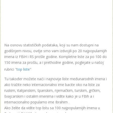
Na osnovu statističkiih podataka, koji su nam dostupni na
godišnjem nivou, ovdje smo vam izdvojili po 20 najpopularnijih
imena iz FBiH i RS prošle godine. Kompletne liste za po 100 do
150 imena za prošlu, a i prethodne godine, poglejate u našoj
rubrici "
top liste
"
Tu također možete naći i najnovije liste međunarodnih imena i
ako tražite neko internacionalno ime bacite oko na liste za
ruskim, italijanskim, španskim, njemačkim, turskim, grčkim,
švajcarskim i ostalim imenima i vidite kako je u FBih a i
internacionalno popularno ime Ibrahim .
Ako želite da vidite top listu sa 100 najpopularnijih imena u