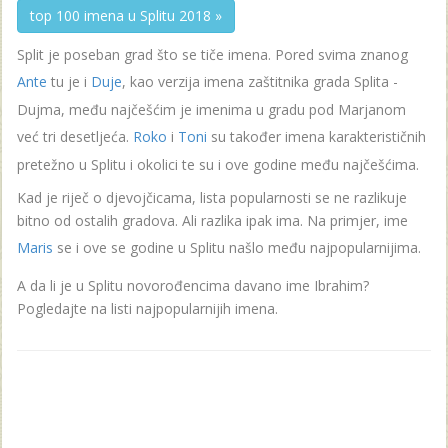
top 100 imena u Splitu 2018 »
Split je poseban grad što se tiče imena. Pored svima znanog
Ante
tu je i
Duje
, kao verzija imena zaštitnika grada Splita -
Dujma, među najčešćim je imenima u gradu pod Marjanom
već tri desetljeća.
Roko
i
Toni
su također imena karakterističnih
pretežno u Splitu i okolici te su i ove godine među najčešćima.
Kad je riječ o djevojčicama, lista popularnosti se ne razlikuje
bitno od ostalih gradova. Ali razlika ipak ima. Na primjer, ime
Maris
se i ove se godine u Splitu našlo među najpopularnijima.
A da li je u Splitu novorođencima davano ime Ibrahim?
Pogledajte na listi najpopularnijih imena.