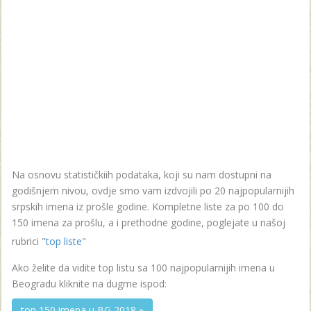
Na osnovu statističkiih podataka, koji su nam dostupni na
godišnjem nivou, ovdje smo vam izdvojili po 20 najpopularnijih
srpskih imena iz prošle godine. Kompletne liste za po 100 do
150 imena za prošlu, a i prethodne godine, poglejate u našoj
rubrici "
top liste
"
Ako želite da vidite top listu sa 100 najpopularnijih imena u
Beogradu kliknite na dugme ispod:
top 150 imena u BG 2018 »