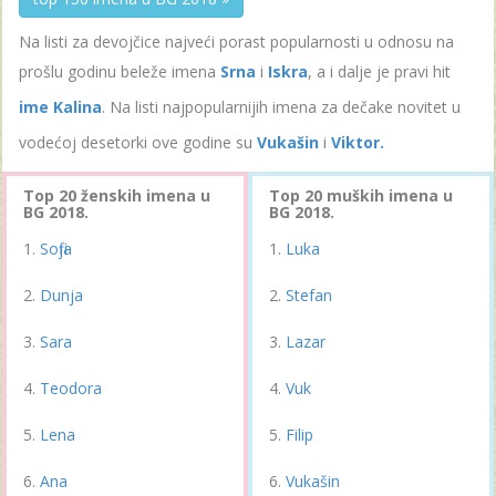
Na listi za devojčice najveći porast popularnosti u odnosu na
prošlu godinu beleže imena
Srna
i
Iskra
, a i dalje je pravi hit
ime Kalina
. Na listi najpopularnijih imena za dečake novitet u
vodećoj desetorki ove godine su
Vukašin
i
Viktor.
Top 20 ženskih imena u
Top 20 muških imena u
BG 2018.
BG 2018.
Sofija
Luka
Dunja
Stefan
Sara
Lazar
Teodora
Vuk
Lena
Filip
Ana
Vukašin