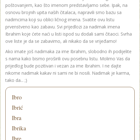
poštovanjem, kao što imenom predstavljamo sebe. Ipak, na
osnovu brojnih upita naših čitalaca, napravili smo bazu sa
nadimcima koji su oblici ličnog imena. Svatite ovu listu
prvenstveno kao zabavu. Svi prijedlozi za nadimak imena
Ibrahim koje ćete naći u listi ispod su dodali sami čitaoci. Svrha
ove liste je da se zabavimo, ali nikako da se vrijeđamo!
Ako imate još nadimaka za ime Ibrahim, slobodno ih podijelite
s nama kako bismo proširili ovu posebnu listu. Molimo Vas da
prijedlog bude pozitivan i vezan za ime Ibrahim. I ne dajte
nikome nadimak kakav ni sami ne bi nosili. Nadimak je karma,
tako da... ;)
Ibro
Ibrić
Ibra
Ibrika
Ibre