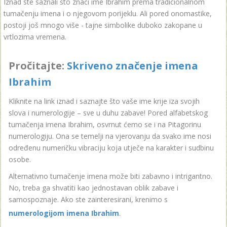
Iznad ste saznali što znači ime Ibrahim prema tradicionalnom
tumačenju imena i o njegovom porijeklu. Ali pored onomastike,
postoji još mnogo više - tajne simbolike duboko zakopane u
vrtlozima vremena.
Pročitajte:
Skriveno značenje imena
Ibrahim
Kliknite na link iznad i saznajte što vaše ime krije iza svojih
slova i numerologije – sve u duhu zabave! Pored alfabetskog
tumačenja imena Ibrahim, osvrnut ćemo se i na Pitagorinu
numerologiju. Ona se temelji na vjerovanju da svako ime nosi
određenu numeričku vibraciju koja utječe na karakter i sudbinu
osobe.
Alternativno tumačenje imena može biti zabavno i intrigantno.
No, treba ga shvatiti kao jednostavan oblik zabave i
samospoznaje. Ako ste zainteresirani, krenimo s
numerologijom imena Ibrahim
.