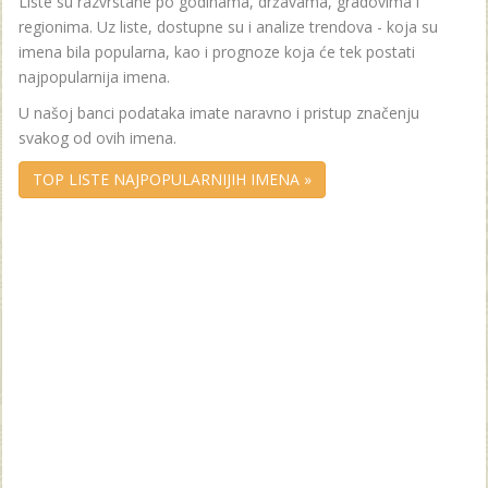
Liste su razvrstane po godinama, državama, gradovima i
regionima. Uz liste, dostupne su i analize trendova - koja su
imena bila popularna, kao i prognoze koja će tek postati
najpopularnija imena.
U našoj banci podataka imate naravno i pristup značenju
svakog od ovih imena.
TOP LISTE NAJPOPULARNIJIH IMENA »