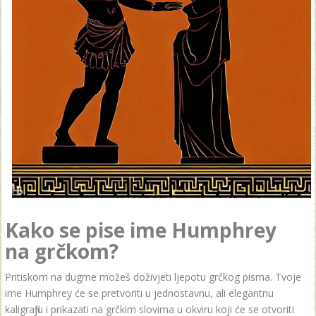
Kako se pise ime Humphrey
na grčkom?
Pritiskom na dugme možeš doživjeti ljepotu grčkog pisma. Tvoje
ime Humphrey će se pretvoriti u jednostavnu, ali elegantnu
kaligrafiju i prikazati na grčkim slovima u okviru koji će se otvoriti