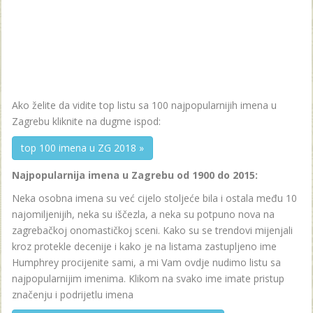
Ako želite da vidite top listu sa 100 najpopularnijih imena u
Zagrebu kliknite na dugme ispod:
top 100 imena u ZG 2018 »
Najpopularnija imena u Zagrebu od 1900 do 2015:
Neka osobna imena su već cijelo stoljeće bila i ostala među 10
najomiljenijih, neka su iščezla, a neka su potpuno nova na
zagrebačkoj onomastičkoj sceni. Kako su se trendovi mijenjali
kroz protekle decenije i kako je na listama zastupljeno ime
Humphrey procijenite sami, a mi Vam ovdje nudimo listu sa
najpopularnijim imenima. Klikom na svako ime imate pristup
značenju i podrijetlu imena