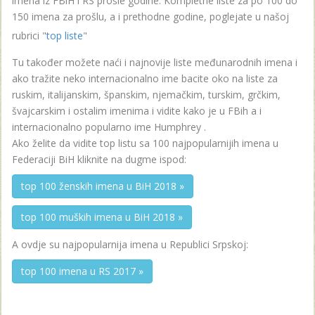
imena iz FBiH i RS prošle godine. Kompletne liste za po 100 do
150 imena za prošlu, a i prethodne godine, poglejate u našoj
rubrici "
top liste
"
Tu također možete naći i najnovije liste međunarodnih imena i
ako tražite neko internacionalno ime bacite oko na liste za
ruskim, italijanskim, španskim, njemačkim, turskim, grčkim,
švajcarskim i ostalim imenima i vidite kako je u FBih a i
internacionalno popularno ime Humphrey .
Ako želite da vidite top listu sa 100 najpopularnijih imena u
Federaciji BiH kliknite na dugme ispod:
top 100 ženskih imena u BiH 2018 »
top 100 muških imena u BiH 2018 »
A ovdje su najpopularnija imena u Republici Srpskoj:
top 100 imena u RS 2017 »