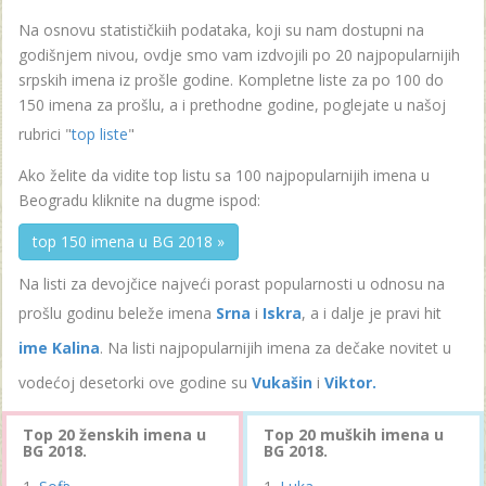
Na osnovu statističkiih podataka, koji su nam dostupni na
godišnjem nivou, ovdje smo vam izdvojili po 20 najpopularnijih
srpskih imena iz prošle godine. Kompletne liste za po 100 do
150 imena za prošlu, a i prethodne godine, poglejate u našoj
rubrici "
top liste
"
Ako želite da vidite top listu sa 100 najpopularnijih imena u
Beogradu kliknite na dugme ispod:
top 150 imena u BG 2018 »
Na listi za devojčice najveći porast popularnosti u odnosu na
prošlu godinu beleže imena
Srna
i
Iskra
, a i dalje je pravi hit
ime Kalina
. Na listi najpopularnijih imena za dečake novitet u
vodećoj desetorki ove godine su
Vukašin
i
Viktor.
Top 20 ženskih imena u
Top 20 muških imena u
BG 2018.
BG 2018.