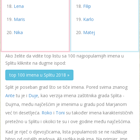
Lena
Filip
Maris
Karlo
Nika
Matej
Ako želite da vidite top listu sa 100 najpopularnijih imena u
Splitu kliknite na dugme ispod:
top 100 imena u Splitu 2018 »
Split je poseban grad što se tiče imena. Pored svima znanog
Ante
tu je i
Duje
, kao verzija imena zaštitnika grada Splita -
Dujma, među najčešćim je imenima u gradu pod Marjanom
već tri desetljeća.
Roko
i
Toni
su također imena karakterističnih
pretežno u Splitu i okolici te su i ove godine među najčešćima.
Kad je riječ o djevojčicama, lista popularnosti se ne razlikuje
bitno od ostalih gradova. Ali razlika ipak ima. Na primjer, ime