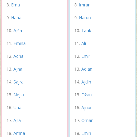
Ema
Imran
Hana
Harun
Ajša
Tarik
Emina
Ali
Adna
Emir
Ajna
Adian
Sajra
Ajdin
Nejla
Džan
Una
Ajnur
Ajla
Omar
Amna
Emin