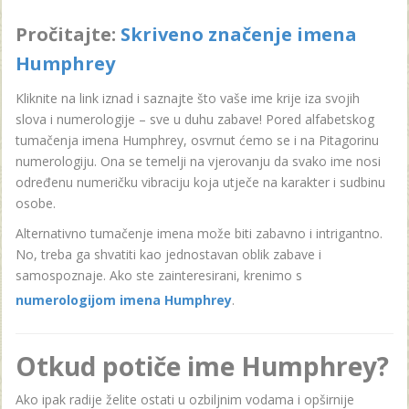
Pročitajte:
Skriveno značenje imena
Humphrey
Kliknite na link iznad i saznajte što vaše ime krije iza svojih
slova i numerologije – sve u duhu zabave! Pored alfabetskog
tumačenja imena Humphrey, osvrnut ćemo se i na Pitagorinu
numerologiju. Ona se temelji na vjerovanju da svako ime nosi
određenu numeričku vibraciju koja utječe na karakter i sudbinu
osobe.
Alternativno tumačenje imena može biti zabavno i intrigantno.
No, treba ga shvatiti kao jednostavan oblik zabave i
samospoznaje. Ako ste zainteresirani, krenimo s
numerologijom imena Humphrey
.
Otkud potiče ime Humphrey?
Ako ipak radije želite ostati u ozbiljnim vodama i opširnije