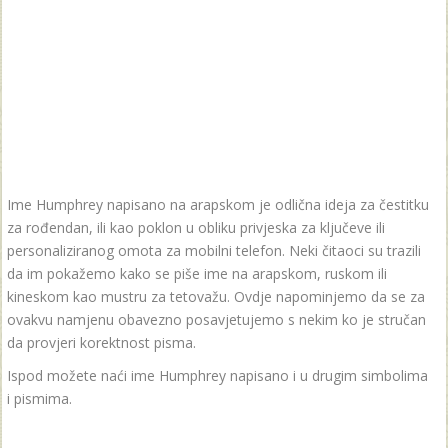
Ime Humphrey napisano na arapskom je odlična ideja za čestitku
za rođendan, ili kao poklon u obliku privjeska za ključeve ili
personaliziranog omota za mobilni telefon. Neki čitaoci su trazili
da im pokažemo kako se piše ime na arapskom, ruskom ili
kineskom kao mustru za tetovažu. Ovdje napominjemo da se za
ovakvu namjenu obavezno posavjetujemo s nekim ko je stručan
da provjeri korektnost pisma.
Ispod možete naći ime Humphrey napisano i u drugim simbolima
i pismima.