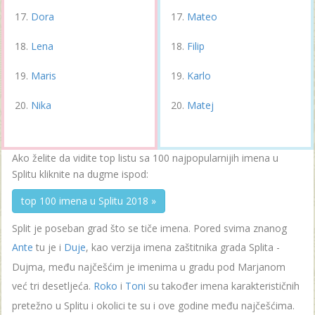
Dora
Mateo
Lena
Filip
Maris
Karlo
Nika
Matej
Ako želite da vidite top listu sa 100 najpopularnijih imena u
Splitu kliknite na dugme ispod:
top 100 imena u Splitu 2018 »
Split je poseban grad što se tiče imena. Pored svima znanog
Ante
tu je i
Duje
, kao verzija imena zaštitnika grada Splita -
Dujma, među najčešćim je imenima u gradu pod Marjanom
već tri desetljeća.
Roko
i
Toni
su također imena karakterističnih
pretežno u Splitu i okolici te su i ove godine među najčešćima.