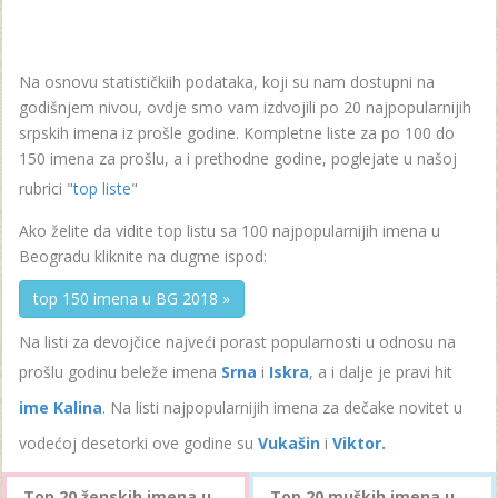
Na osnovu statističkiih podataka, koji su nam dostupni na
godišnjem nivou, ovdje smo vam izdvojili po 20 najpopularnijih
srpskih imena iz prošle godine. Kompletne liste za po 100 do
150 imena za prošlu, a i prethodne godine, poglejate u našoj
rubrici "
top liste
"
Ako želite da vidite top listu sa 100 najpopularnijih imena u
Beogradu kliknite na dugme ispod:
top 150 imena u BG 2018 »
Na listi za devojčice najveći porast popularnosti u odnosu na
prošlu godinu beleže imena
Srna
i
Iskra
, a i dalje je pravi hit
ime Kalina
. Na listi najpopularnijih imena za dečake novitet u
vodećoj desetorki ove godine su
Vukašin
i
Viktor.
Top 20 ženskih imena u
Top 20 muških imena u