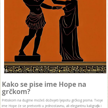
Kako se pise ime Hope na
grčkom?
Pritiskom na dugme možeš doživjeti ljepotu grčkog pisma. Tvoje
ime Hope će se pretvoriti u jednostavnu, ali elegantnu kaligrafiju i