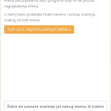
imena bila popularna, kao i prognoze koja će tek postati
najpopularnija imena.
U našoj banci podataka imate naravno i pristup značenju
svakog od ovih imena.
TOP LISTE NAJPOPULARNIJIH IMENA »
Želite da saznate značenje još nekog imena, ili tražite