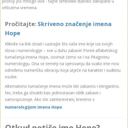
postoji još mnogo više - tajne simbolike duboko zakopane u
vrtlozima vremena.
Pročitajte:
Skriveno značenje imena
Hope
Kliknite na link iznad i saznajte što vaše ime krije iza svojih
slova i numerologije – sve u duhu zabave! Pored alfabetskog
tumačenja imena Hope, osvrnut ćemo se i na Pitagorinu
numerologiju. Ona se temelji na vjerovanju da svako ime nosi
određenu numeričku vibraciju koja utječe na karakter i sudbinu
osobe.
Alternativno tumačenje imena može biti zabavno i intrigantno.
No, treba ga shvatiti kao jednostavan oblik zabave i
samospoznaje. Ako ste zainteresirani, krenimo s
numerologijom imena Hope
.
Otkud potiče ime Hope?