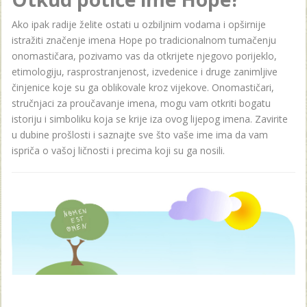
Ako ipak radije želite ostati u ozbiljnim vodama i opširnije
istražiti značenje imena Hope po tradicionalnom tumačenju
onomastičara, pozivamo vas da otkrijete njegovo porijeklo,
etimologiju, rasprostranjenost, izvedenice i druge zanimljive
činjenice koje su ga oblikovale kroz vijekove. Onomastičari,
stručnjaci za proučavanje imena, mogu vam otkriti bogatu
istoriju i simboliku koja se krije iza ovog lijepog imena. Zavirite
u dubine prošlosti i saznajte sve što vaše ime ima da vam
ispriča o vašoj ličnosti i precima koji su ga nosili.