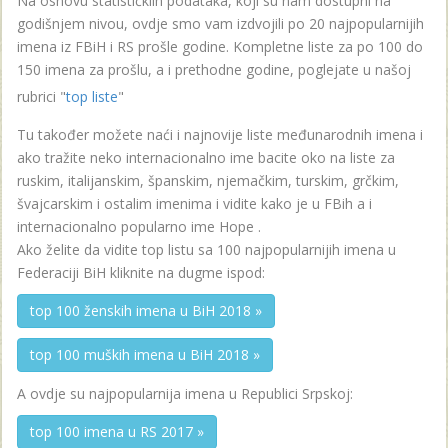
Na osnovu statističkiih podataka, koji su nam dostupni na
godišnjem nivou, ovdje smo vam izdvojili po 20 najpopularnijih
imena iz FBiH i RS prošle godine. Kompletne liste za po 100 do
150 imena za prošlu, a i prethodne godine, poglejate u našoj
rubrici "
top liste
"
Tu također možete naći i najnovije liste međunarodnih imena i
ako tražite neko internacionalno ime bacite oko na liste za
ruskim, italijanskim, španskim, njemačkim, turskim, grčkim,
švajcarskim i ostalim imenima i vidite kako je u FBih a i
internacionalno popularno ime Hope .
Ako želite da vidite top listu sa 100 najpopularnijih imena u
Federaciji BiH kliknite na dugme ispod:
top 100 ženskih imena u BiH 2018 »
top 100 muških imena u BiH 2018 »
A ovdje su najpopularnija imena u Republici Srpskoj:
top 100 imena u RS 2017 »