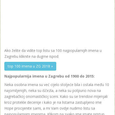
Ako želite da vidite top listu sa 100 najpopularnijih imena u
Zagrebu kliknite na dugme ispod:
top 100 imena u ZG 2018 »
Najpopularnija imena u Zagrebu od 1900 do 2015:
Neka osobna imena su već cijelo stoljeće bila i ostala među 10
najomiljenijih, neka su iščezla, a neka su potpuno nova na
zagrebačkoj onomastičkoj sceni. Kako su se trendovi mijenjali
kroz protekle decenije i kako je na listama zastupljeno ime
Hope procijenite sami, a mi Vam ovdje nudimo listu sa
najpopularnijim imenima. Klikom na svako ime imate pristup