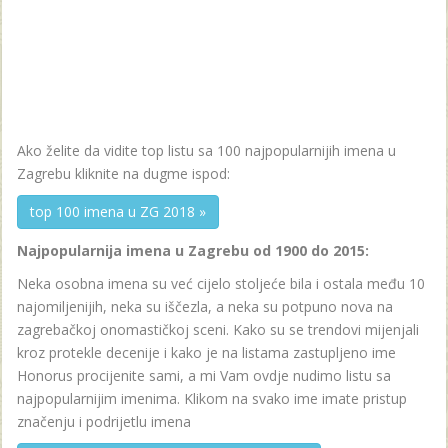
Ako želite da vidite top listu sa 100 najpopularnijih imena u
Zagrebu kliknite na dugme ispod:
top 100 imena u ZG 2018 »
Najpopularnija imena u Zagrebu od 1900 do 2015:
Neka osobna imena su već cijelo stoljeće bila i ostala među 10
najomiljenijih, neka su iščezla, a neka su potpuno nova na
zagrebačkoj onomastičkoj sceni. Kako su se trendovi mijenjali
kroz protekle decenije i kako je na listama zastupljeno ime
Honorus procijenite sami, a mi Vam ovdje nudimo listu sa
najpopularnijim imenima. Klikom na svako ime imate pristup
značenju i podrijetlu imena