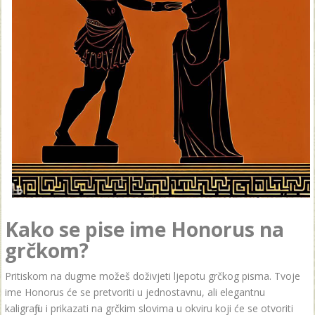
Kako se pise ime Honorus na
grčkom?
Pritiskom na dugme možeš doživjeti ljepotu grčkog pisma. Tvoje
ime Honorus će se pretvoriti u jednostavnu, ali elegantnu
kaligrafiju i prikazati na grčkim slovima u okviru koji će se otvoriti