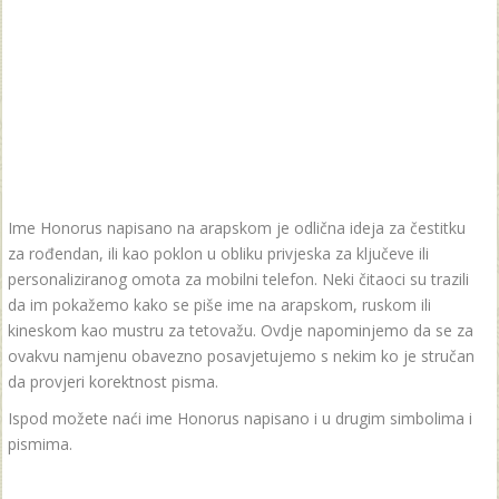
Ime Honorus napisano na arapskom je odlična ideja za čestitku
za rođendan, ili kao poklon u obliku privjeska za ključeve ili
personaliziranog omota za mobilni telefon. Neki čitaoci su trazili
da im pokažemo kako se piše ime na arapskom, ruskom ili
kineskom kao mustru za tetovažu. Ovdje napominjemo da se za
ovakvu namjenu obavezno posavjetujemo s nekim ko je stručan
da provjeri korektnost pisma.
Ispod možete naći ime Honorus napisano i u drugim simbolima i
pismima.