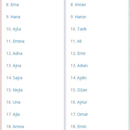
Ema
Imran
Hana
Harun
Ajša
Tarik
Emina
Ali
Adna
Emir
Ajna
Adian
Sajra
Ajdin
Nejla
Džan
Una
Ajnur
Ajla
Omar
Amna
Emin