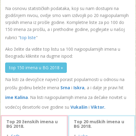
Na osnovu statističkiih podataka, koji su nam dostupni na
godišnjem nivou, ovdje smo vam izdvojili po 20 najpopularnijih
srpskih imena iz prošle godine. Kompletne liste za po 100 do
150 imena za prošlu, a i prethodne godine, poglejate u našoj
rubrici "
top liste
"
Ako želite da vidite top listu sa 100 najpopularnijih imena u
Beogradu kliknite na dugme ispod:
top 150 imena u BG 2018 »
Na listi za devojčice najveći porast popularnosti u odnosu na
prošlu godinu beleže imena
Srna
i
Iskra
, a i dalje je pravi hit
ime Kalina
. Na listi najpopularnijih imena za dečake novitet u
vodećoj desetorki ove godine su
Vukašin
i
Viktor.
Top 20 ženskih imena u
Top 20 muških imena u
BG 2018.
BG 2018.