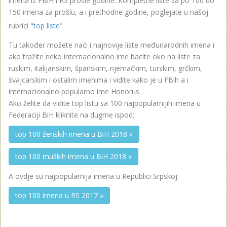
imena iz FBiH i RS prošle godine. Kompletne liste za po 100 do
150 imena za prošlu, a i prethodne godine, poglejate u našoj
rubrici "
top liste
"
Tu također možete naći i najnovije liste međunarodnih imena i
ako tražite neko internacionalno ime bacite oko na liste za
ruskim, italijanskim, španskim, njemačkim, turskim, grčkim,
švajcarskim i ostalim imenima i vidite kako je u FBih a i
internacionalno popularno ime Honorus .
Ako želite da vidite top listu sa 100 najpopularnijih imena u
Federaciji BiH kliknite na dugme ispod:
top 100 ženskih imena u BiH 2018 »
top 100 muških imena u BiH 2018 »
A ovdje su najpopularnija imena u Republici Srpskoj:
top 100 imena u RS 2017 »