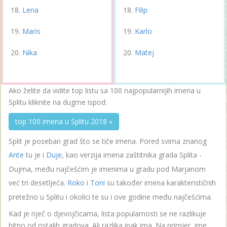
Lena
Filip
Maris
Karlo
Nika
Matej
Ako želite da vidite top listu sa 100 najpopularnijih imena u
Splitu kliknite na dugme ispod:
top 100 imena u Splitu 2018 »
Split je poseban grad što se tiče imena. Pored svima znanog
Ante
tu je i
Duje
, kao verzija imena zaštitnika grada Splita -
Dujma, među najčešćim je imenima u gradu pod Marjanom
već tri desetljeća.
Roko
i
Toni
su također imena karakterističnih
pretežno u Splitu i okolici te su i ove godine među najčešćima.
Kad je riječ o djevojčicama, lista popularnosti se ne razlikuje
bitno od ostalih gradova. Ali razlika ipak ima. Na primjer, ime