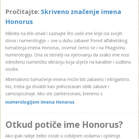
Pročitajte:
Skriveno značenje imena
Honorus
Kliknite na link iznad i saznajte što vaše ime krije iza svojih
slova i numerologije – sve u duhu zabave! Pored alfabetskog
tumačenja imena Honorus, osvrnut ćemo se i na Pitagorinu
numerologiju. Ona se temelji na vjerovanju da svako ime nosi
određenu numeričku vibraciju koja utječe na karakter i sudbinu
osobe.
Alternativno tumačenje imena može biti zabavno i intrigantno.
No, treba ga shvatiti kao jednostavan oblik zabave i
samospoznaje. Ako ste zainteresirani, krenimo s
numerologijom imena Honorus
.
Otkud potiče ime Honorus?
Ako ipak radije želite ostati u ozbiljnim vodama i opširnije