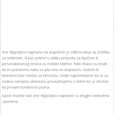
Ime Hippolytos napisano na arapskom je odlična ideja za čestitku
za rođendan, ili kao poklon u obliku privjeska za ključeve ili
personaliziranog omota za mobilni telefon. Neki čitaoci su trazili
da im pokažemo kako se piše ime na arapskom, ruskom ili
kineskom kao mustru za tetovažu. Ovdje napominjemo da se za
ovakvu namjenu obavezno posavjetujemo s nekim ko je stručan
da provjeri korektnost pisma.
Ispod možete naći ime Hippolytos napisano i u drugim simbolima
i pismima.