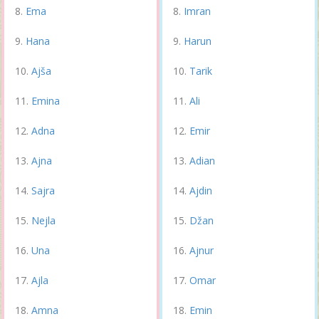
Ema
Imran
Hana
Harun
Ajša
Tarik
Emina
Ali
Adna
Emir
Ajna
Adian
Sajra
Ajdin
Nejla
Džan
Una
Ajnur
Ajla
Omar
Amna
Emin