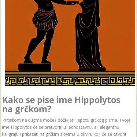
Kako se pise ime Hippolytos
na grčkom?
Pritiskom na dugme možeš doživjeti ljepotu grčkog pisma. Tvoje
ime Hippolytos će se pretvoriti u jednostavnu, ali elegantnu
kaligrafiju i prikazati na grčkim slovima u okviru koji će se otvoriti