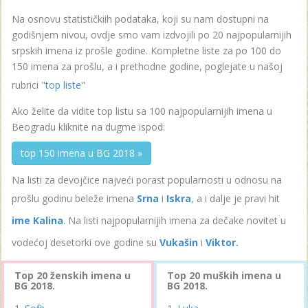
Na osnovu statističkiih podataka, koji su nam dostupni na
godišnjem nivou, ovdje smo vam izdvojili po 20 najpopularnijih
srpskih imena iz prošle godine. Kompletne liste za po 100 do
150 imena za prošlu, a i prethodne godine, poglejate u našoj
rubrici "
top liste
"
Ako želite da vidite top listu sa 100 najpopularnijih imena u
Beogradu kliknite na dugme ispod:
top 150 imena u BG 2018 »
Na listi za devojčice najveći porast popularnosti u odnosu na
prošlu godinu beleže imena
Srna
i
Iskra
, a i dalje je pravi hit
ime Kalina
. Na listi najpopularnijih imena za dečake novitet u
vodećoj desetorki ove godine su
Vukašin
i
Viktor.
Top 20 ženskih imena u
Top 20 muških imena u
BG 2018.
BG 2018.