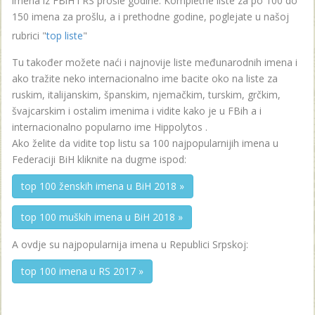
imena iz FBiH i RS prošle godine. Kompletne liste za po 100 do
150 imena za prošlu, a i prethodne godine, poglejate u našoj
rubrici "
top liste
"
Tu također možete naći i najnovije liste međunarodnih imena i
ako tražite neko internacionalno ime bacite oko na liste za
ruskim, italijanskim, španskim, njemačkim, turskim, grčkim,
švajcarskim i ostalim imenima i vidite kako je u FBih a i
internacionalno popularno ime Hippolytos .
Ako želite da vidite top listu sa 100 najpopularnijih imena u
Federaciji BiH kliknite na dugme ispod:
top 100 ženskih imena u BiH 2018 »
top 100 muških imena u BiH 2018 »
A ovdje su najpopularnija imena u Republici Srpskoj:
top 100 imena u RS 2017 »