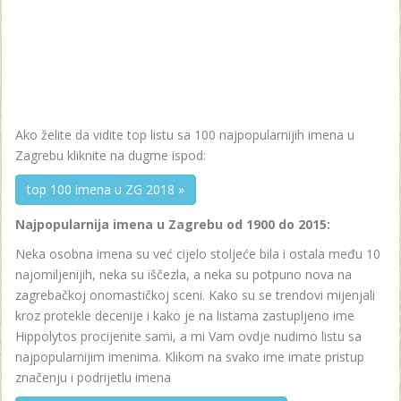
Ako želite da vidite top listu sa 100 najpopularnijih imena u
Zagrebu kliknite na dugme ispod:
top 100 imena u ZG 2018 »
Najpopularnija imena u Zagrebu od 1900 do 2015:
Neka osobna imena su već cijelo stoljeće bila i ostala među 10
najomiljenijih, neka su iščezla, a neka su potpuno nova na
zagrebačkoj onomastičkoj sceni. Kako su se trendovi mijenjali
kroz protekle decenije i kako je na listama zastupljeno ime
Hippolytos procijenite sami, a mi Vam ovdje nudimo listu sa
najpopularnijim imenima. Klikom na svako ime imate pristup
značenju i podrijetlu imena