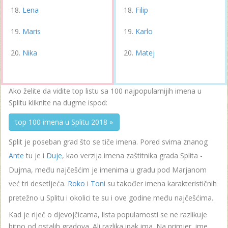
Lena
Filip
Maris
Karlo
Nika
Matej
Ako želite da vidite top listu sa 100 najpopularnijih imena u
Splitu kliknite na dugme ispod:
top 100 imena u Splitu 2018 »
Split je poseban grad što se tiče imena. Pored svima znanog
Ante
tu je i
Duje
, kao verzija imena zaštitnika grada Splita -
Dujma, među najčešćim je imenima u gradu pod Marjanom
već tri desetljeća.
Roko
i
Toni
su također imena karakterističnih
pretežno u Splitu i okolici te su i ove godine među najčešćima.
Kad je riječ o djevojčicama, lista popularnosti se ne razlikuje
bitno od ostalih gradova. Ali razlika ipak ima. Na primjer, ime