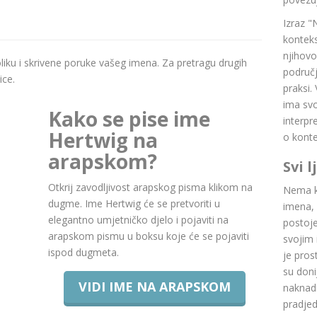
Izraz "
konteks
njihovo
boliku i skrivene poruke vašeg imena. Za pretragu drugih
područj
ice.
praksi.
ima svoj
Kako se pise ime
interpr
Hertwig na
o konte
arapskom?
Svi 
Otkrij zavodljivost arapskog pisma klikom na
Nema ku
dugme. Ime Hertwig će se pretvoriti u
imena, 
elegantno umjetničko djelo i pojaviti na
postoje.
arapskom pismu u boksu koje će se pojaviti
svojim 
ispod dugmeta.
je pros
su doni
VIDI IME NA ARAPSKOM
naknadn
pradje