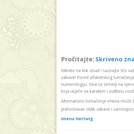
Pročitajte:
Skriveno zn
Kliknite na link iznad i saznajte što v
zabave! Pored alfabetskog tumačenja
numerologiju. Ona se temelji na vjer
koja utječe na karakter i sudbinu oso
Alternativno tumačenje imena može bit
jednostavan oblik zabave i samospozn
imena Hertwig
.