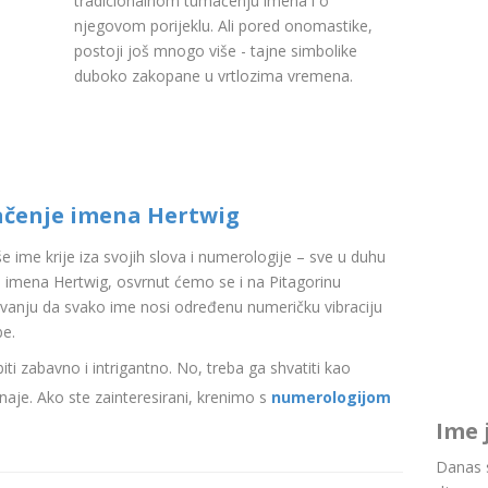
tradicionalnom tumačenju imena i o
njegovom porijeklu. Ali pored onomastike,
postoji još mnogo više - tajne simbolike
duboko zakopane u vrtlozima vremena.
ačenje imena Hertwig
aše ime krije iza svojih slova i numerologije – sve u duhu
 imena Hertwig, osvrnut ćemo se i na Pitagorinu
ovanju da svako ime nosi određenu numeričku vibraciju
be.
i zabavno i intrigantno. No, treba ga shvatiti kao
aje. Ako ste zainteresirani, krenimo s
numerologijom
Ime 
Danas s