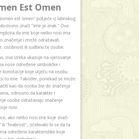
men Est Omen
Nomen est omen" potječe iz latinskog
i doslovno znači "Ime je znak." Ova
implicira da ime koje netko nosi ima
o značenje i može odražavati
r, osobnost ili sudbinu te osobe.
i, ova izreka ukazuje na vjerovanje
na nose određene simboličke i
e konotacije koje utječu na osobu
osi to ime. Također, ponekad se može
čiti kao da osoba živi do značenja
ena, odnosno da karakter i
anje osobe odražavaju značenje
oje nosi.
ice, ako netko nosi ime koje znači
 ili "hrabrost", očekivalo bi se da ta
ma određene karakteristike koje
u s tim atributima.