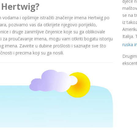
djece n
 Hertwig?
maštovi
se na t
nim vodama i opširnije istražiti značenje imena Hertwig po
iz takoz
a, pozivamo vas da otkrijete njegovo porijeklo,
Amerika
nice i druge zanimljive činjenice koje su ga oblikovale
Italija
ci za proučavanje imena, mogu vam otkriti bogatu istoriju
ruska 
pog imena. Zavirite u dubine prošlosti i saznajte sve što
nosti i precima koji su ga nosili.
Drugim 
ekscent