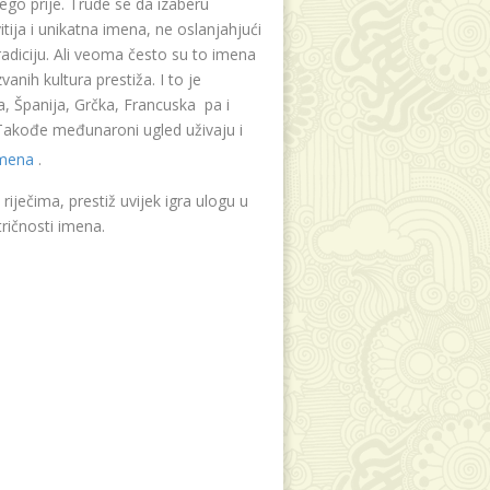
ego prije. Trude se da izaberu
tija i unikatna imena, ne oslanjahjući
radiciju. Ali veoma često su to imena
vanih kultura prestiža. I to je
, Španija, Grčka, Francuska pa i
. Takođe međunaroni ugled uživaju i
imena
.
riječima, prestiž uvijek igra ulogu u
ričnosti imena.