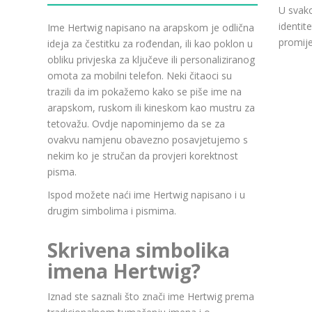
U svako
identit
Ime Hertwig napisano na arapskom je odlična
promije
ideja za čestitku za rođendan, ili kao poklon u
obliku privjeska za ključeve ili personaliziranog
omota za mobilni telefon. Neki čitaoci su
trazili da im pokažemo kako se piše ime na
arapskom, ruskom ili kineskom kao mustru za
tetovažu. Ovdje napominjemo da se za
ovakvu namjenu obavezno posavjetujemo s
nekim ko je stručan da provjeri korektnost
pisma.
Ispod možete naći ime Hertwig napisano i u
drugim simbolima i pismima.
Skrivena simbolika
imena Hertwig?
Iznad ste saznali što znači ime Hertwig prema