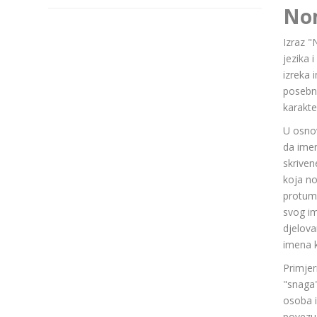
No
Izraz "
jezika 
izreka 
posebn
karakte
U osnov
da ime
skriven
koja n
protuma
svog im
djelov
imena k
Primjer
"snaga"
osoba i
povezuj