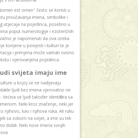
Nomen est omen" često se koristi u
tu proučavanja imena, simbolike i
g utjecaja na pojedinca, posebno u
ima poput numerologije i ezoteričnih
 Važno je napomenuti da ova izreka
e korijene u povijesti i kulturi te je
etacija i primjena može varirati ovisno
kstu i vjerovanjima pojedinca.
ljudi svijeta imaju ime
lture u kojoj se ne nadijevaju
dakle ljudi bez imena vjerovatno ne
 Većina se ljudi također identificira sa
imenom. Neki kroz značenje, neki jer
to njihovo, kao i njihova ruka. Ali ruku
jeli sa sobom na svijet, a ime su tek
o dobili. Neki nose imena svojih
dova.