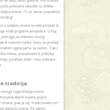
se ne daju samo ljudima. Potrošačka
i cijela poduzeća također su dobila
atljiva imena. To se danas popularno
rending“
e u odabiru imena za neki produkt ili
ogu imati pogubne posljedice. Iz tog
a, potraga za imenom novog
da ili nazivom tvrtke često se predaje
onalnim agencijama za nazive. Čak i
čka imena, pseudonimi ili politička
maju poseban efekt i nisu izabrana
o
je tradicija
u mnoga najpoznatija imena
tranjena diljem svijeta, poput
ih imena, ipak je taj "tradicionalni ton"
 pri davanju imena. Po samoj