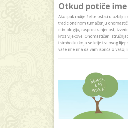
Otkud potiče ime
Ako ipak radije želite ostati u ozbilj
tradicionalnom tumačenju onomastičar
etimologiju, rasprostranjenost, izvede
kroz vijekove. Onomastičari, stručnja
i simboliku koja se krije iza ovog lije
vaše ime ima da vam ispriča o vašoj lič