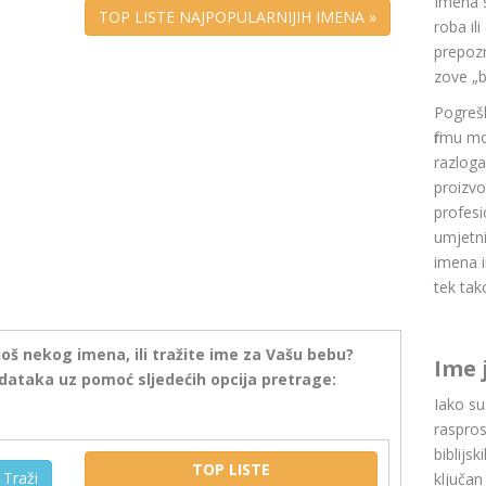
Imena 
TOP LISTE NAJPOPULARNIJIH IMENA »
roba il
prepozn
zove „b
Pogrešk
firmu m
razlog
proizvo
profesi
umjetni
imena i
tek tak
još nekog imena, ili tražite ime za Vašu bebu?
Ime 
dataka uz pomoć sljedećih opcija pretrage:
Iako s
raspros
biblijsk
TOP LISTE
Traži
ključan