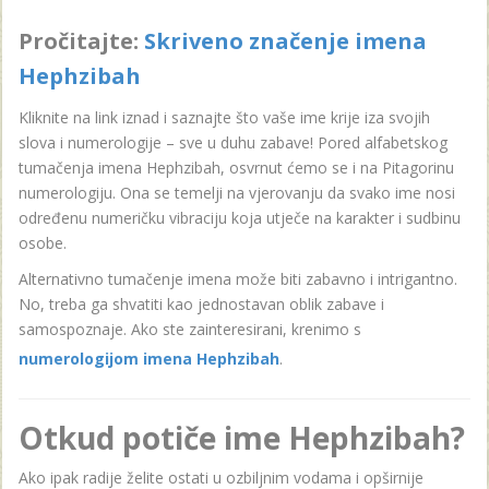
Pročitajte:
Skriveno značenje imena
Hephzibah
Kliknite na link iznad i saznajte što vaše ime krije iza svojih
slova i numerologije – sve u duhu zabave! Pored alfabetskog
tumačenja imena Hephzibah, osvrnut ćemo se i na Pitagorinu
numerologiju. Ona se temelji na vjerovanju da svako ime nosi
određenu numeričku vibraciju koja utječe na karakter i sudbinu
osobe.
Alternativno tumačenje imena može biti zabavno i intrigantno.
No, treba ga shvatiti kao jednostavan oblik zabave i
samospoznaje. Ako ste zainteresirani, krenimo s
numerologijom imena Hephzibah
.
Otkud potiče ime Hephzibah?
Ako ipak radije želite ostati u ozbiljnim vodama i opširnije