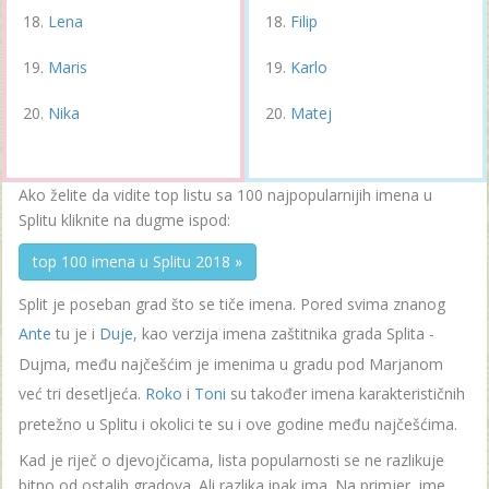
Lena
Filip
Maris
Karlo
Nika
Matej
Ako želite da vidite top listu sa 100 najpopularnijih imena u
Splitu kliknite na dugme ispod:
top 100 imena u Splitu 2018 »
Split je poseban grad što se tiče imena. Pored svima znanog
Ante
tu je i
Duje
, kao verzija imena zaštitnika grada Splita -
Dujma, među najčešćim je imenima u gradu pod Marjanom
već tri desetljeća.
Roko
i
Toni
su također imena karakterističnih
pretežno u Splitu i okolici te su i ove godine među najčešćima.
Kad je riječ o djevojčicama, lista popularnosti se ne razlikuje
bitno od ostalih gradova. Ali razlika ipak ima. Na primjer, ime