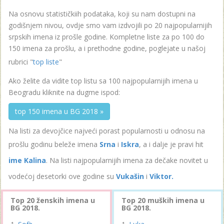
Na osnovu statističkiih podataka, koji su nam dostupni na
godišnjem nivou, ovdje smo vam izdvojili po 20 najpopularnijih
srpskih imena iz prošle godine. Kompletne liste za po 100 do
150 imena za prošlu, a i prethodne godine, poglejate u našoj
rubrici "
top liste
"
Ako želite da vidite top listu sa 100 najpopularnijih imena u
Beogradu kliknite na dugme ispod:
top 150 imena u BG 2018 »
Na listi za devojčice najveći porast popularnosti u odnosu na
prošlu godinu beleže imena
Srna
i
Iskra
, a i dalje je pravi hit
ime Kalina
. Na listi najpopularnijih imena za dečake novitet u
vodećoj desetorki ove godine su
Vukašin
i
Viktor.
Top 20 ženskih imena u
Top 20 muških imena u
BG 2018.
BG 2018.