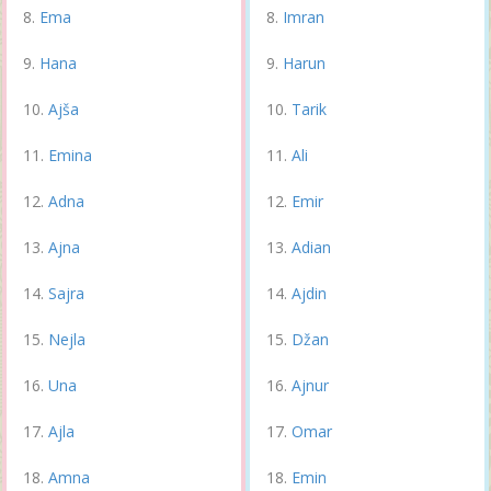
Ema
Imran
Hana
Harun
Ajša
Tarik
Emina
Ali
Adna
Emir
Ajna
Adian
Sajra
Ajdin
Nejla
Džan
Una
Ajnur
Ajla
Omar
Amna
Emin