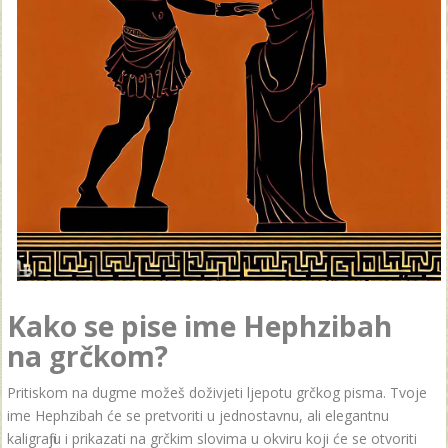
Kako se pise ime Hephzibah
na grčkom?
Pritiskom na dugme možeš doživjeti ljepotu grčkog pisma. Tvoje
ime Hephzibah će se pretvoriti u jednostavnu, ali elegantnu
kaligrafiju i prikazati na grčkim slovima u okviru koji će se otvoriti