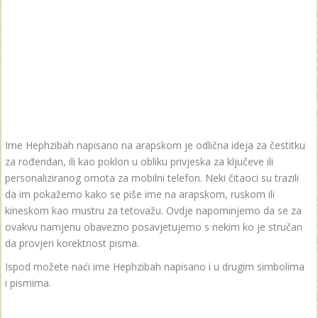
Ime Hephzibah napisano na arapskom je odlična ideja za čestitku
za rođendan, ili kao poklon u obliku privjeska za ključeve ili
personaliziranog omota za mobilni telefon. Neki čitaoci su trazili
da im pokažemo kako se piše ime na arapskom, ruskom ili
kineskom kao mustru za tetovažu. Ovdje napominjemo da se za
ovakvu namjenu obavezno posavjetujemo s nekim ko je stručan
da provjeri korektnost pisma.
Ispod možete naći ime Hephzibah napisano i u drugim simbolima
i pismima.