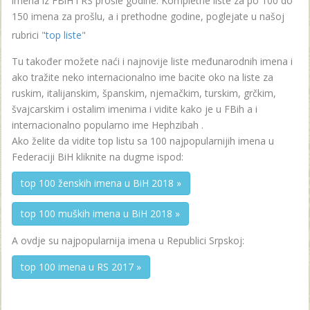
imena iz FBiH i RS prošle godine. Kompletne liste za po 100 do
150 imena za prošlu, a i prethodne godine, poglejate u našoj
rubrici "
top liste
"
Tu također možete naći i najnovije liste međunarodnih imena i
ako tražite neko internacionalno ime bacite oko na liste za
ruskim, italijanskim, španskim, njemačkim, turskim, grčkim,
švajcarskim i ostalim imenima i vidite kako je u FBih a i
internacionalno popularno ime Hephzibah .
Ako želite da vidite top listu sa 100 najpopularnijih imena u
Federaciji BiH kliknite na dugme ispod:
top 100 ženskih imena u BiH 2018 »
top 100 muških imena u BiH 2018 »
A ovdje su najpopularnija imena u Republici Srpskoj:
top 100 imena u RS 2017 »