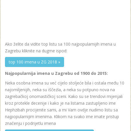
Ako želite da vidite top listu sa 100 najpopularnijih imena u
Zagrebu kliknite na dugme ispod:
top 100 imena u ZG 2018 »
Najpopularnija imena u Zagrebu od 1900 do 2015:
Neka osobna imena su već cijelo stoljeće bila i ostala među 10
najomiljenijih, neka su iščezla, a neka su potpuno nova na
zagrebačkoj onomastičkoj sceni. Kako su se trendovi mijenjali
kroz protekle decenije i kako je na listama zastupljeno ime
Hephzibah procijenite sami, a mi Vam ovdje nudimo listu sa
najpopularnijim imenima. Klikom na svako ime imate pristup
značenju i podrijetlu imena